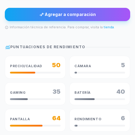
compare_arrows
Agregar a comparación
Información técnica de referencia. Para comprar, visita la
tienda
.
info
monitoring
PUNTUACIONES DE RENDIMIENTO
50
5
PRECIO/CALIDAD
CÁMARA
35
40
GAMING
BATERÍA
64
6
PANTALLA
RENDIMIENTO