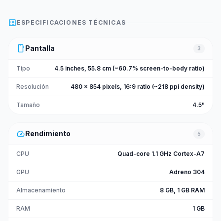
list_alt
ESPECIFICACIONES TÉCNICAS
smartphone
Pantalla
3
Tipo
4.5 inches, 55.8 cm (~60.7% screen-to-body ratio)
Resolución
480 x 854 pixels, 16:9 ratio (~218 ppi density)
Tamaño
4.5"
speed
Rendimiento
5
CPU
Quad-core 1.1 GHz Cortex-A7
GPU
Adreno 304
Almacenamiento
8 GB, 1 GB RAM
RAM
1 GB