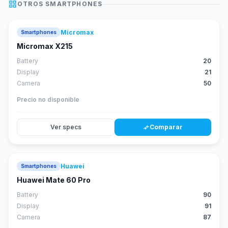
grid_view
OTROS
SMARTPHONES
Micromax
Smartphones
Micromax X215
Battery
20
Display
21
Camera
50
Precio no disponible
Ver specs
Comparar
compare_arrows
Huawei
Smartphones
88
score
Huawei Mate 60 Pro
Battery
90
Display
91
Camera
87