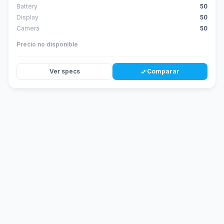
Battery
50
Display
50
Camera
50
Precio no disponible
Ver specs
Comparar
compare_arrows