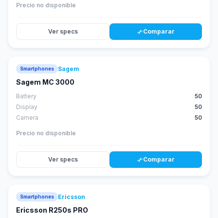
Precio no disponible
Ver specs
Comparar
compare_arrows
Sagem
Smartphones
Sagem MC 3000
Battery
50
Display
50
Camera
50
Precio no disponible
Ver specs
Comparar
compare_arrows
Ericsson
Smartphones
Ericsson R250s PRO