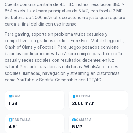
Cuenta con una pantalla de 4.5″ 4.5 inches, resolución 480 x
854 pixels. La cámara principal es de 5 MP, con frontal 2 MP.
Su batería de 2000 mAh ofrece autonomía justa que requiere
carga al final del día con uso intenso.
Para gaming, soporta sin problema títulos casuales y
competitivos en gráficos medios: Free Fire, Mobile Legends,
Clash of Clans y eFootball. Para juegos pesados conviene
bajar las configuraciones. La cámara cumple para fotografía
casual y redes sociales con resultados decentes en luz
natural. Pensado para tareas cotidianas: WhatsApp, redes
sociales, llamadas, navegación y streaming en plataformas
como YouTube y Spotify. Compatible con LTE/4G.
memory
battery_full
RAM
BATERÍA
1 GB
2000 mAh
smartphone
photo_camera
PANTALLA
CÁMARA
4.5"
5 MP