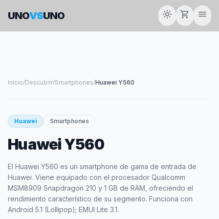
light_mode
shopping_cart
menu
UNO
VS
UNO
Inicio
/
Descubrir
/
Smartphones
/
Huawei Y560
smartphone
Huawei
Smartphones
Huawei Y560
HUAWEI
El Huawei Y560 es un smartphone de gama de entrada de
Huawei. Viene equipado con el procesador Qualcomm
MSM8909 Snapdragon 210 y 1 GB de RAM, ofreciendo el
rendimiento característico de su segmento. Funciona con
Android 5.1 (Lollipop); EMUI Lite 3.1.