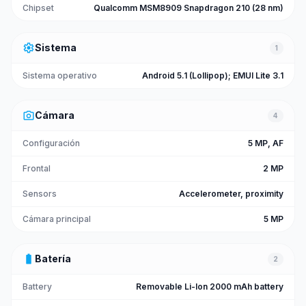
Chipset
Qualcomm MSM8909 Snapdragon 210 (28 nm)
settings
Sistema
1
Sistema operativo
Android 5.1 (Lollipop); EMUI Lite 3.1
photo_camera
Cámara
4
Configuración
5 MP, AF
Frontal
2 MP
Sensors
Accelerometer, proximity
Cámara principal
5 MP
battery_full
Batería
2
Battery
Removable Li-Ion 2000 mAh battery