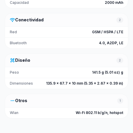
Capacidad
2000 mAh
wifi
Conectividad
2
Red
GSM / HSPA / LTE
Bluetooth
4.0, A2DP, LE
design_services
Diseño
2
Peso
141.5 g (5.01 oz) g
Dimensiones
135.9 x 67.7 x 10 mm (5.35 x 2.67 x 0.39 in)
more_horiz
Otros
1
Wlan
Wi-Fi 802.11 b/g/n, hotspot