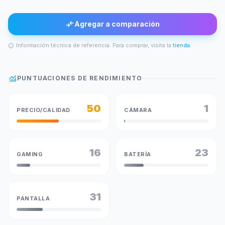
compare_arrows
Agregar a comparación
Información técnica de referencia. Para comprar, visita la
tienda
.
info
monitoring
PUNTUACIONES DE RENDIMIENTO
50
1
PRECIO/CALIDAD
CÁMARA
16
23
GAMING
BATERÍA
31
PANTALLA