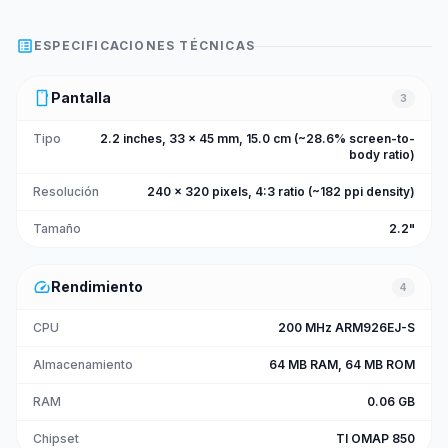
list_alt
ESPECIFICACIONES TÉCNICAS
smartphone
Pantalla
3
Tipo
2.2 inches, 33 x 45 mm, 15.0 cm (~28.6% screen-to-
body ratio)
Resolución
240 x 320 pixels, 4:3 ratio (~182 ppi density)
Tamaño
2.2"
speed
Rendimiento
4
CPU
200 MHz ARM926EJ-S
Almacenamiento
64 MB RAM, 64 MB ROM
RAM
0.06 GB
Chipset
TI OMAP 850