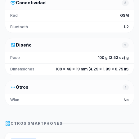
wifi
Conectividad
2
Red
GSM
Bluetooth
1.2
design_services
Diseño
2
Peso
100 g (3.53 oz) g
Dimensiones
109 x 48 x 19 mm (4.29 x 1.89 x 0.75 in)
more_horiz
Otros
1
Wlan
No
grid_view
OTROS
SMARTPHONES