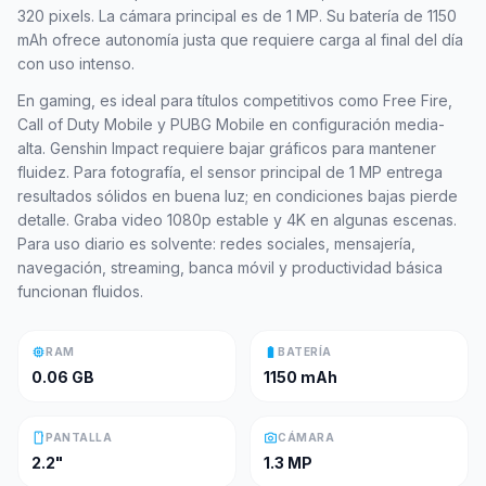
320 pixels. La cámara principal es de 1 MP. Su batería de 1150
mAh ofrece autonomía justa que requiere carga al final del día
con uso intenso.
En gaming, es ideal para títulos competitivos como Free Fire,
Call of Duty Mobile y PUBG Mobile en configuración media-
alta. Genshin Impact requiere bajar gráficos para mantener
fluidez. Para fotografía, el sensor principal de 1 MP entrega
resultados sólidos en buena luz; en condiciones bajas pierde
detalle. Graba video 1080p estable y 4K en algunas escenas.
Para uso diario es solvente: redes sociales, mensajería,
navegación, streaming, banca móvil y productividad básica
funcionan fluidos.
memory
battery_full
RAM
BATERÍA
0.06 GB
1150 mAh
smartphone
photo_camera
PANTALLA
CÁMARA
2.2"
1.3 MP