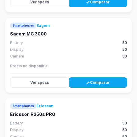
Ver specs
Comparar
compare_arrows
Sagem
Smartphones
Sagem MC 3000
Battery
50
Display
50
Camera
50
Precio no disponible
Ver specs
Comparar
compare_arrows
Ericsson
Smartphones
Ericsson R250s PRO
Battery
50
Display
50
Camera
50