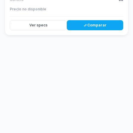
Precio no disponible
Ver specs
Comparar
compare_arrows