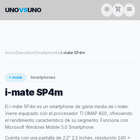
light_mode
shopping_cart
menu
UNO
VS
UNO
Inicio
/
Descubrir
/
Smartphones
/
i-mate SP4m
smartphone
i-mate
Smartphones
i-mate SP4m
I-MATE
El i-mate SP4m es un smartphone de gama media de i-mate.
Viene equipado con el procesador TI OMAP 850, ofreciendo
el rendimiento característico de su segmento. Funciona con
Microsoft Windows Mobile 5.0 Smartphone.
Cuenta con una pantalla de 2.2″ 2.2 inches, resolución 240 x