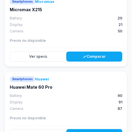
Micromax
Smartphones
Micromax X215
Battery
20
Display
21
Camera
50
Precio no disponible
Ver specs
Comparar
compare_arrows
Huawei
Smartphones
88
score
Huawei Mate 60 Pro
Battery
90
Display
91
Camera
87
Precio no disponible