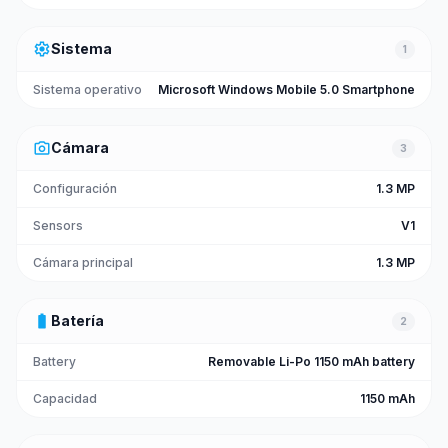
settings
Sistema
1
Sistema operativo
Microsoft Windows Mobile 5.0 Smartphone
photo_camera
Cámara
3
Configuración
1.3 MP
Sensors
V1
Cámara principal
1.3 MP
battery_full
Batería
2
Battery
Removable Li-Po 1150 mAh battery
Capacidad
1150 mAh