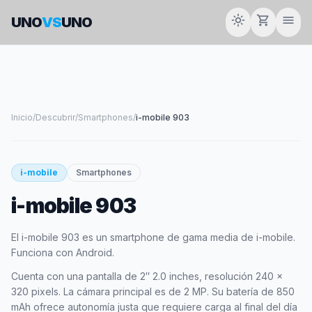
light_mode
shopping_cart
menu
UNO
VS
UNO
Inicio
/
Descubrir
/
Smartphones
/
i-mobile 903
smartphone
i-mobile
Smartphones
i-mobile 903
I-MOBILE
El i-mobile 903 es un smartphone de gama media de i-mobile.
Funciona con Android.
Cuenta con una pantalla de 2″ 2.0 inches, resolución 240 x
320 pixels. La cámara principal es de 2 MP. Su batería de 850
mAh ofrece autonomía justa que requiere carga al final del día