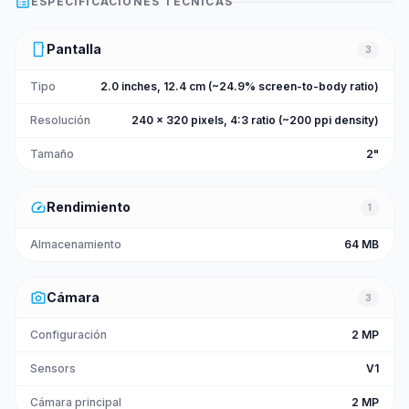
list_alt
ESPECIFICACIONES TÉCNICAS
smartphone
Pantalla
3
Tipo
2.0 inches, 12.4 cm (~24.9% screen-to-body ratio)
Resolución
240 x 320 pixels, 4:3 ratio (~200 ppi density)
Tamaño
2"
speed
Rendimiento
1
Almacenamiento
64 MB
photo_camera
Cámara
3
Configuración
2 MP
Sensors
V1
Cámara principal
2 MP