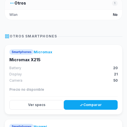
more_horiz
Otros
1
Wlan
No
grid_view
OTROS
SMARTPHONES
Micromax
Smartphones
Micromax X215
Battery
20
Display
21
Camera
50
Precio no disponible
Ver specs
Comparar
compare_arrows
Huawei
Smartphones