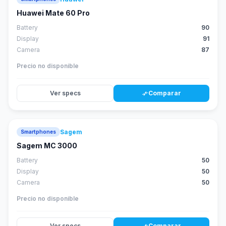
88
score
Huawei Mate 60 Pro
Battery
90
Display
91
Camera
87
Precio no disponible
Ver specs
Comparar
compare_arrows
Sagem
Smartphones
Sagem MC 3000
Battery
50
Display
50
Camera
50
Precio no disponible
Ver specs
Comparar