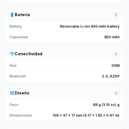
battery_full
Batería
2
Battery
Removable Li-Ion 850 mAh battery
Capacidad
850 mAh
wifi
Conectividad
2
Red
GSM
Bluetooth
2.0, A2DP
design_services
Diseño
2
Peso
88 g (3.10 oz) g
Dimensiones
106 x 47 x 17 mm (4.17 x 1.85 x 0.67 in)