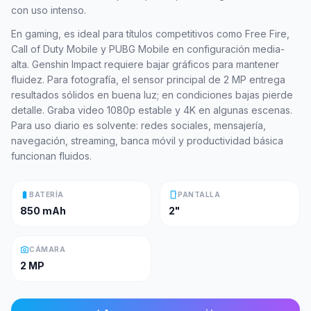
con uso intenso.
En gaming, es ideal para títulos competitivos como Free Fire,
Call of Duty Mobile y PUBG Mobile en configuración media-
alta. Genshin Impact requiere bajar gráficos para mantener
fluidez. Para fotografía, el sensor principal de 2 MP entrega
resultados sólidos en buena luz; en condiciones bajas pierde
detalle. Graba video 1080p estable y 4K en algunas escenas.
Para uso diario es solvente: redes sociales, mensajería,
navegación, streaming, banca móvil y productividad básica
funcionan fluidos.
battery_full
smartphone
BATERÍA
PANTALLA
850 mAh
2"
photo_camera
CÁMARA
2 MP