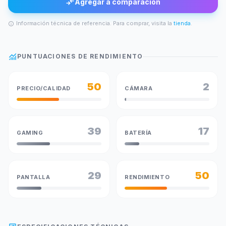
compare_arrows
Agregar a comparación
Información técnica de referencia. Para comprar, visita la
tienda
.
info
monitoring
PUNTUACIONES DE RENDIMIENTO
50
2
PRECIO/CALIDAD
CÁMARA
39
17
GAMING
BATERÍA
29
50
PANTALLA
RENDIMIENTO