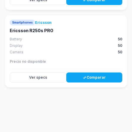
compare_arrows
Ericsson
Smartphones
Ericsson R250s PRO
Battery
50
Display
50
Camera
50
Precio no disponible
Ver specs
Comparar
compare_arrows