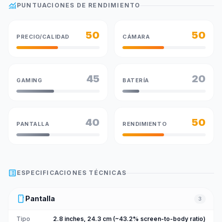
monitoring
PUNTUACIONES DE RENDIMIENTO
50
50
PRECIO/CALIDAD
CÁMARA
45
20
GAMING
BATERÍA
40
50
PANTALLA
RENDIMIENTO
list_alt
ESPECIFICACIONES TÉCNICAS
smartphone
Pantalla
3
Tipo
2.8 inches, 24.3 cm (~43.2% screen-to-body ratio)