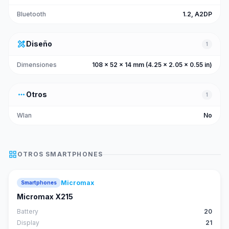
Bluetooth
1.2, A2DP
design_services
Diseño
1
Dimensiones
108 x 52 x 14 mm (4.25 x 2.05 x 0.55 in)
more_horiz
Otros
1
Wlan
No
grid_view
OTROS
SMARTPHONES
Micromax
Smartphones
Micromax X215
Battery
20
Display
21