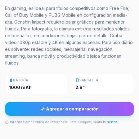
En gaming, es ideal para títulos competitivos como Free Fire,
Call of Duty Mobile y PUBG Mobile en configuración media-
alta. Genshin Impact requiere bajar gráficos para mantener
fluidez. Para fotografía, la cámara entrega resultados sólidos
en buena luz; en condiciones bajas pierde detalle. Graba
video 1080p estable y 4K en algunas escenas. Para uso diario
es solvente: redes sociales, mensajería, navegación,
streaming, banca móvil y productividad básica funcionan
fluidos.
battery_full
smartphone
BATERÍA
PANTALLA
1000 mAh
2.8"
compare_arrows
Agregar a comparación
Información técnica de referencia. Para comprar, visita la
tienda
.
info