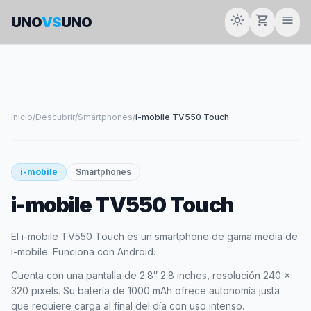
light_mode
shopping_cart
menu
UNO
VS
UNO
Inicio
/
Descubrir
/
Smartphones
/
i-mobile TV550 Touch
smartphone
i-mobile
Smartphones
i-mobile TV550 Touch
I-MOBILE
El i-mobile TV550 Touch es un smartphone de gama media de
i-mobile. Funciona con Android.
Cuenta con una pantalla de 2.8″ 2.8 inches, resolución 240 x
320 pixels. Su batería de 1000 mAh ofrece autonomía justa
que requiere carga al final del día con uso intenso.