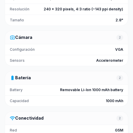
Resolución
240 x 320 pixels, 4:3 ratio (~143 ppi density)
Tamaño
2.8"
photo_camera
Cámara
2
Configuración
VGA
Sensors
Accelerometer
battery_full
Batería
2
Battery
Removable Li-Ion 1000 mAh battery
Capacidad
1000 mAh
wifi
Conectividad
2
Red
GSM