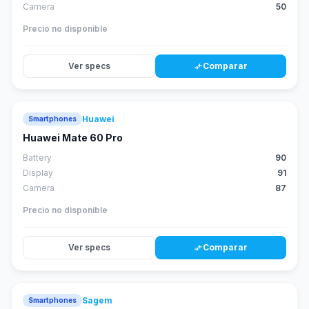
Camera
50
Precio no disponible
Ver specs
Comparar
compare_arrows
Huawei
Smartphones
88
score
Huawei Mate 60 Pro
Battery
90
Display
91
Camera
87
Precio no disponible
Ver specs
Comparar
compare_arrows
Sagem
Smartphones