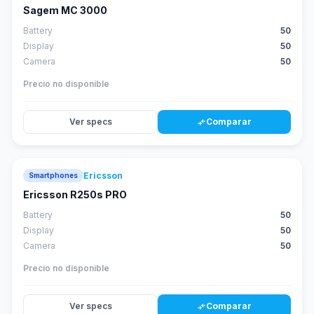
Sagem MC 3000
Battery
50
Display
50
Camera
50
Precio no disponible
Ver specs
Comparar
compare_arrows
Ericsson
Smartphones
Ericsson R250s PRO
Battery
50
Display
50
Camera
50
Precio no disponible
Ver specs
Comparar
compare_arrows