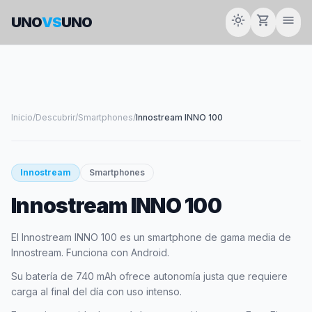
light_mode
shopping_cart
menu
UNO
VS
UNO
Inicio
/
Descubrir
/
Smartphones
/
Innostream INNO 100
Innostream
Smartphones
Innostream INNO 100
El Innostream INNO 100 es un smartphone de gama media de
Innostream. Funciona con Android.
Su batería de 740 mAh ofrece autonomía justa que requiere
carga al final del día con uso intenso.