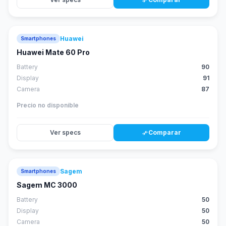
compare_arrows
Huawei
Smartphones
88
score
Huawei Mate 60 Pro
Battery
90
Display
91
Camera
87
Precio no disponible
Ver specs
Comparar
compare_arrows
Sagem
Smartphones
Sagem MC 3000
Battery
50
Display
50
Camera
50