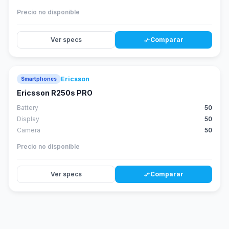
Precio no disponible
Ver specs
Comparar
compare_arrows
Ericsson
Smartphones
Ericsson R250s PRO
Battery
50
Display
50
Camera
50
Precio no disponible
Ver specs
Comparar
compare_arrows