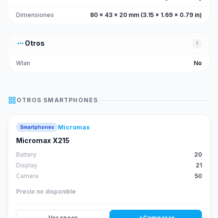
Dimensiones
80 x 43 x 20 mm (3.15 x 1.69 x 0.79 in)
more_horiz
Otros
1
Wlan
No
grid_view
OTROS
SMARTPHONES
Micromax
Smartphones
Micromax X215
Battery
20
Display
21
Camera
50
Precio no disponible
Ver specs
Comparar