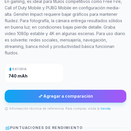
En gaming, es ideal para títulos competitivos como Free Fire,
Call of Duty Mobile y PUBG Mobile en configuración media-
alta. Genshin Impact requiere bajar gráficos para mantener
fluidez. Para fotografía, la cámara entrega resultados sólidos
en buena luz; en condiciones bajas pierde detalle. Graba
video 1080p estable y 4K en algunas escenas. Para uso diario
es solvente: redes sociales, mensajería, navegación,
streaming, banca móvil y productividad básica funcionan
fluidos.
battery_full
BATERÍA
740 mAh
compare_arrows
Agregar a comparación
Información técnica de referencia. Para comprar, visita la
tienda
.
info
monitoring
PUNTUACIONES DE RENDIMIENTO