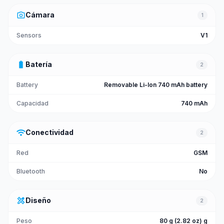
photo_camera
Cámara
1
Sensors
V1
battery_full
Batería
2
Battery
Removable Li-Ion 740 mAh battery
Capacidad
740 mAh
wifi
Conectividad
2
Red
GSM
Bluetooth
No
design_services
Diseño
2
Peso
80 g (2.82 oz) g