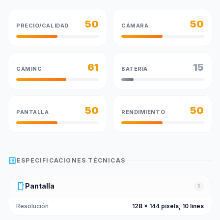
50
50
PRECIO/CALIDAD
CÁMARA
61
15
GAMING
BATERÍA
50
50
PANTALLA
RENDIMIENTO
list_alt
ESPECIFICACIONES TÉCNICAS
smartphone
Pantalla
1
Resolución
128 x 144 pixels, 10 lines