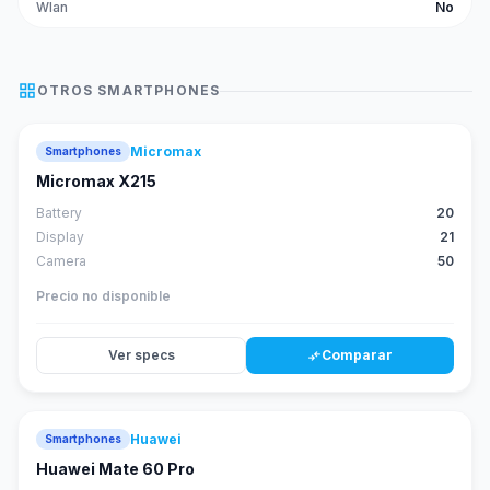
Wlan
No
grid_view
OTROS
SMARTPHONES
Micromax
Smartphones
Micromax X215
Battery
20
Display
21
Camera
50
Precio no disponible
Ver specs
Comparar
compare_arrows
Huawei
Smartphones
88
score
Huawei Mate 60 Pro