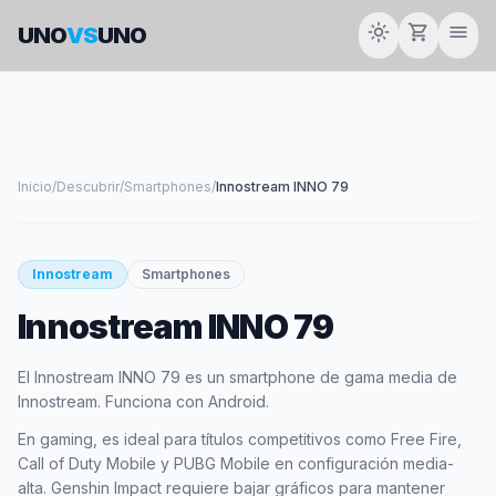
light_mode
shopping_cart
menu
UNO
VS
UNO
Inicio
/
Descubrir
/
Smartphones
/
Innostream INNO 79
Innostream
Smartphones
Innostream INNO 79
El Innostream INNO 79 es un smartphone de gama media de
Innostream. Funciona con Android.
En gaming, es ideal para títulos competitivos como Free Fire,
Call of Duty Mobile y PUBG Mobile en configuración media-
alta. Genshin Impact requiere bajar gráficos para mantener