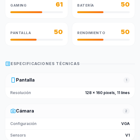
61
50
GAMING
BATERÍA
50
50
PANTALLA
RENDIMIENTO
list_alt
ESPECIFICACIONES TÉCNICAS
smartphone
Pantalla
1
Resolución
128 x 160 pixels, 11 lines
photo_camera
Cámara
2
Configuración
VGA
Sensors
V1