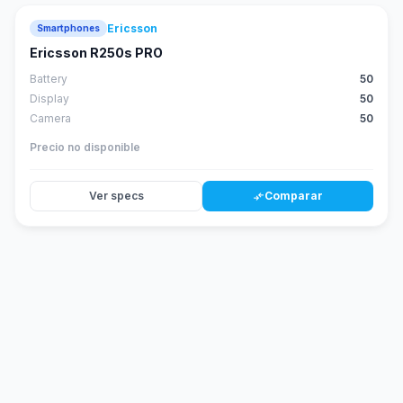
Ericsson
Smartphones
Ericsson R250s PRO
Battery
50
Display
50
Camera
50
Precio no disponible
Ver specs
Comparar
compare_arrows