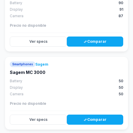
Battery
90
Display
91
Camera
87
Precio no disponible
Ver specs
Comparar
compare_arrows
Sagem
Smartphones
Sagem MC 3000
Battery
50
Display
50
Camera
50
Precio no disponible
Ver specs
Comparar
compare_arrows