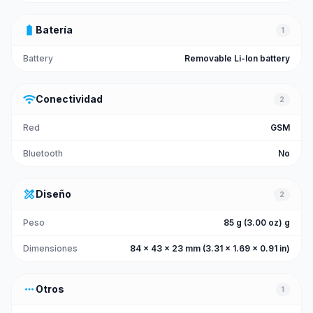
battery_full
Batería
1
Battery
Removable Li-Ion battery
wifi
Conectividad
2
Red
GSM
Bluetooth
No
design_services
Diseño
2
Peso
85 g (3.00 oz) g
Dimensiones
84 x 43 x 23 mm (3.31 x 1.69 x 0.91 in)
more_horiz
Otros
1