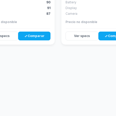
90
Battery
91
Display
87
Camera
 disponible
Precio no disponible
 specs
Comparar
Ver specs
Com
compare_arrows
compare_arrows