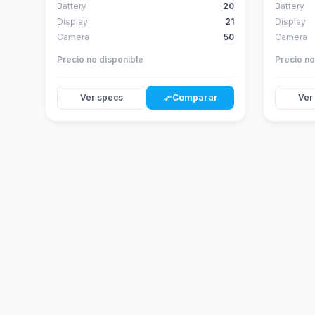
Battery
20
Battery
Display
21
Display
Camera
50
Camera
Precio no disponible
Precio no
Ver specs
Comparar
Ver
compare_arrows