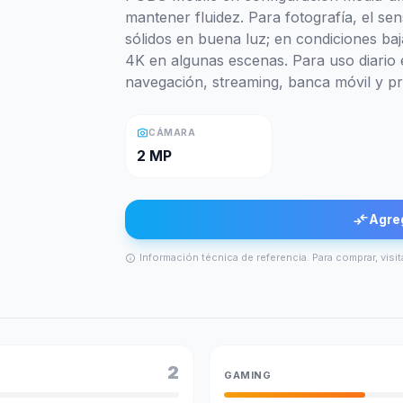
mantener fluidez. Para fotografía, el se
sólidos en buena luz; en condiciones baj
4K en algunas escenas. Para uso diario e
navegación, streaming, banca móvil y pr
photo_camera
CÁMARA
2 MP
compare_arrows
Agre
Información técnica de referencia. Para comprar, visit
info
2
GAMING