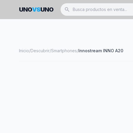
UNO
VS
UNO
search
Inicio
/
Descubrir
/
Smartphones
/
Innostream INNO A20
smartphone
INNOSTREAM