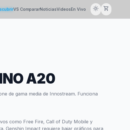
light_mode
shopping_cart
scubrir
VS Comparar
Noticias
Videos
En Vivo
INNO A20
one de gama media de Innostream. Funciona
tivos como Free Fire, Call of Duty Mobile y
a. Genshin Impact requiere bajar gráficos para