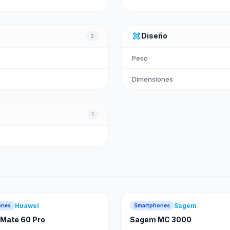
design_services
Diseño
2
Peso
Dimensiones
1
Huawei
Sagem
ones
Smartphones
88
score
Mate 60 Pro
Sagem MC 3000