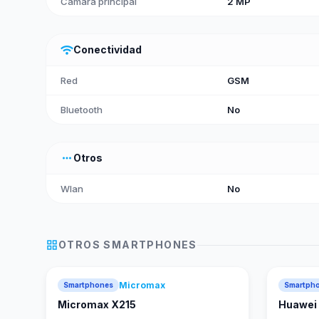
Cámara principal
2 MP
wifi
Conectividad
Red
GSM
Bluetooth
No
more_horiz
Otros
Wlan
No
grid_view
OTROS
SMARTPHONES
Micromax
Smartphones
Smartph
Micromax X215
Huawei 