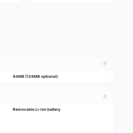
1
64MB (128MB optional)
1
Removable Li-Ion battery