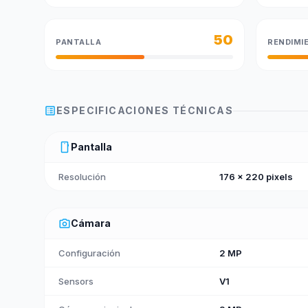
50
PANTALLA
RENDIMI
list_alt
ESPECIFICACIONES TÉCNICAS
smartphone
Pantalla
Resolución
176 x 220 pixels
photo_camera
Cámara
Configuración
2 MP
Sensors
V1