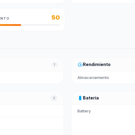
50
ENTO
speed
Rendimiento
1
Almacenamiento
battery_full
Batería
3
Battery