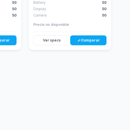
50
Battery
50
50
Display
50
50
Camera
50
Precio no disponible
parar
Ver specs
Comparar
compare_arrows