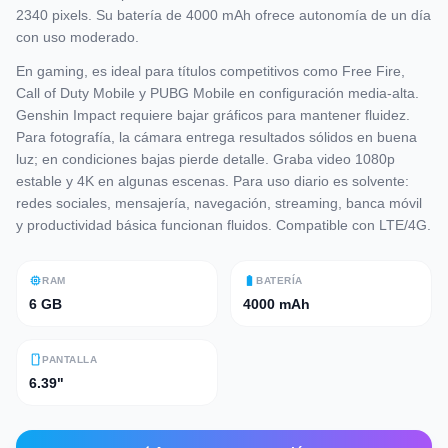
2340 pixels. Su batería de 4000 mAh ofrece autonomía de un día
con uso moderado.
En gaming, es ideal para títulos competitivos como Free Fire,
Call of Duty Mobile y PUBG Mobile en configuración media-alta.
Genshin Impact requiere bajar gráficos para mantener fluidez.
Para fotografía, la cámara entrega resultados sólidos en buena
luz; en condiciones bajas pierde detalle. Graba video 1080p
estable y 4K en algunas escenas. Para uso diario es solvente:
redes sociales, mensajería, navegación, streaming, banca móvil
y productividad básica funcionan fluidos. Compatible con LTE/4G.
memory
battery_full
RAM
BATERÍA
6 GB
4000 mAh
smartphone
PANTALLA
6.39"