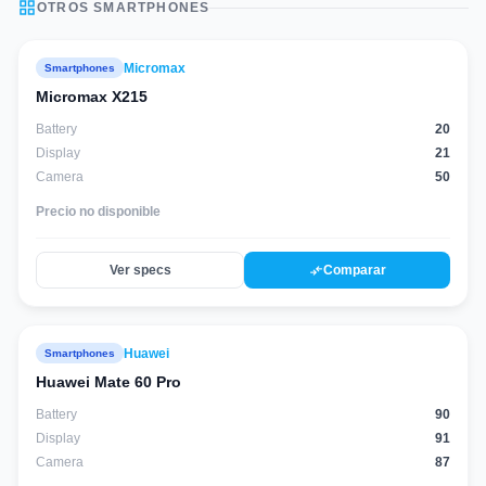
grid_view
OTROS
SMARTPHONES
Micromax
Smartphones
Micromax X215
Battery
20
Display
21
Camera
50
Precio no disponible
compare_arrows
Ver specs
Comparar
Huawei
Smartphones
88
score
Huawei Mate 60 Pro
Battery
90
Display
91
Camera
87