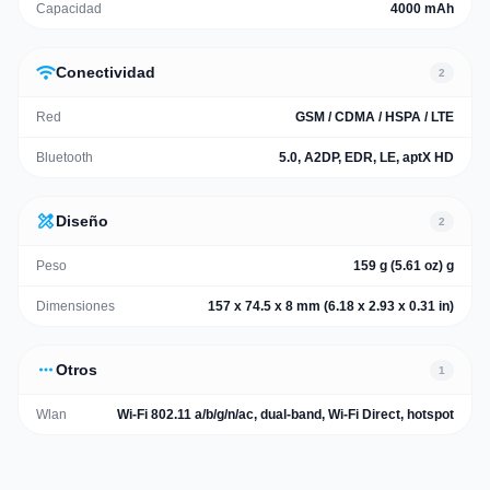
Capacidad
4000 mAh
wifi
Conectividad
2
Red
GSM / CDMA / HSPA / LTE
Bluetooth
5.0, A2DP, EDR, LE, aptX HD
design_services
Diseño
2
Peso
159 g (5.61 oz) g
Dimensiones
157 x 74.5 x 8 mm (6.18 x 2.93 x 0.31 in)
more_horiz
Otros
1
Wlan
Wi-Fi 802.11 a/b/g/n/ac, dual-band, Wi-Fi Direct, hotspot