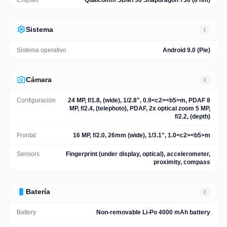
Chipset
Qualcomm SDM730 Snapdragon 730 (8 nm)
settings
Sistema
1
Sistema operativo
Android 9.0 (Pie)
photo_camera
Cámara
3
Configuración
24 MP, f/1.8, (wide), 1/2.8", 0.9<c2><b5>m, PDAF 8
MP, f/2.4, (telephoto), PDAF, 2x optical zoom 5 MP,
f/2.2, (depth)
Frontal
16 MP, f/2.0, 26mm (wide), 1/3.1", 1.0<c2><b5>m
Sensors
Fingerprint (under display, optical), accelerometer,
proximity, compass
battery_full
Batería
2
Battery
Non-removable Li-Po 4000 mAh battery