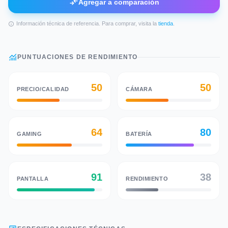
compare_arrows
Agregar a comparación
Información técnica de referencia. Para comprar, visita la
tienda
.
info
monitoring
PUNTUACIONES DE RENDIMIENTO
50
50
PRECIO/CALIDAD
CÁMARA
64
80
GAMING
BATERÍA
91
38
PANTALLA
RENDIMIENTO