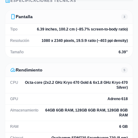
list_alt
ESPECIFICACIONES TÉCNICAS
smartphone
Pantalla
3
Tipo
6.39 inches, 100.2 cm (~85.7% screen-to-body ratio)
Resolución
1080 x 2340 pixels, 19.5:9 ratio (~403 ppi density)
Tamaño
6.39"
speed
Rendimiento
5
CPU
Octa-core (2x2.2 GHz Kryo 470 Gold & 6x1.8 GHz Kryo 470
Silver)
GPU
Adreno 618
Almacenamiento
64GB 6GB RAM, 128GB 6GB RAM, 128GB 8GB
RAM
RAM
6 GB