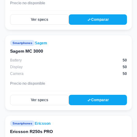
Precio no disponible
compare_arrows
Ver specs
Comparar
Sagem
Smartphones
Sagem MC 3000
Battery
50
Display
50
Camera
50
Precio no disponible
compare_arrows
Ver specs
Comparar
Ericsson
Smartphones
Ericsson R250s PRO