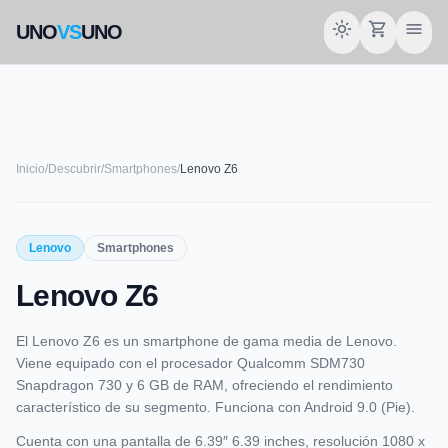
light_mode
shopping_cart
menu
UNO
VS
UNO
Inicio
/
Descubrir
/
Smartphones
/
Lenovo Z6
smartphone
Lenovo
Smartphones
Lenovo Z6
LENOVO
El Lenovo Z6 es un smartphone de gama media de Lenovo.
Viene equipado con el procesador Qualcomm SDM730
Snapdragon 730 y 6 GB de RAM, ofreciendo el rendimiento
característico de su segmento. Funciona con Android 9.0 (Pie).
Cuenta con una pantalla de 6.39″ 6.39 inches, resolución 1080 x