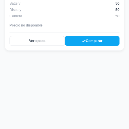
Battery
50
Display
50
Camera
50
Precio no disponible
compare_arrows
Ver specs
Comparar