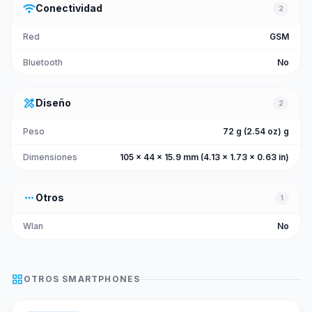
wifi
Conectividad
2
Red
GSM
Bluetooth
No
design_services
Diseño
2
Peso
72 g (2.54 oz) g
Dimensiones
105 x 44 x 15.9 mm (4.13 x 1.73 x 0.63 in)
more_horiz
Otros
1
Wlan
No
grid_view
OTROS
SMARTPHONES