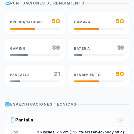
monitoring
PUNTUACIONES DE RENDIMIENTO
50
50
PRECIO/CALIDAD
CÁMARA
36
16
GAMING
BATERÍA
21
50
PANTALLA
RENDIMIENTO
list_alt
ESPECIFICACIONES TÉCNICAS
smartphone
Pantalla
3
Tipo
1.5 inches, 7.3 cm (~15.7% screen-to-body ratio)