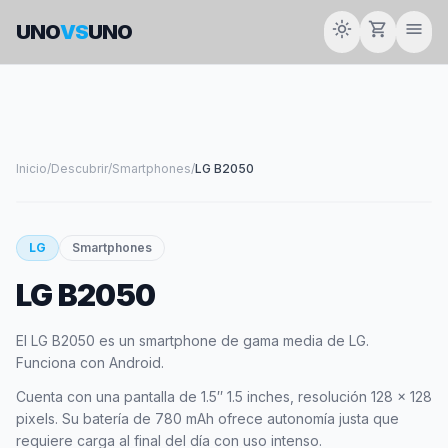
light_mode
shopping_cart
menu
UNO
VS
UNO
Inicio
/
Descubrir
/
Smartphones
/
LG B2050
smartphone
LG
Smartphones
LG B2050
LG
El LG B2050 es un smartphone de gama media de LG.
Funciona con Android.
Cuenta con una pantalla de 1.5″ 1.5 inches, resolución 128 x 128
pixels. Su batería de 780 mAh ofrece autonomía justa que
requiere carga al final del día con uso intenso.