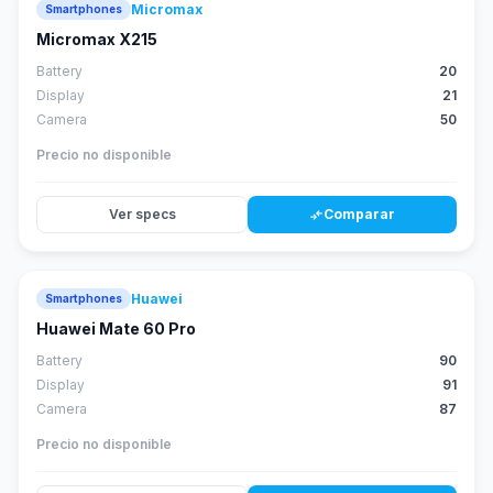
Micromax
Smartphones
Micromax X215
Battery
20
Display
21
Camera
50
Precio no disponible
Ver specs
Comparar
compare_arrows
Huawei
Smartphones
88
score
Huawei Mate 60 Pro
Battery
90
Display
91
Camera
87
Precio no disponible