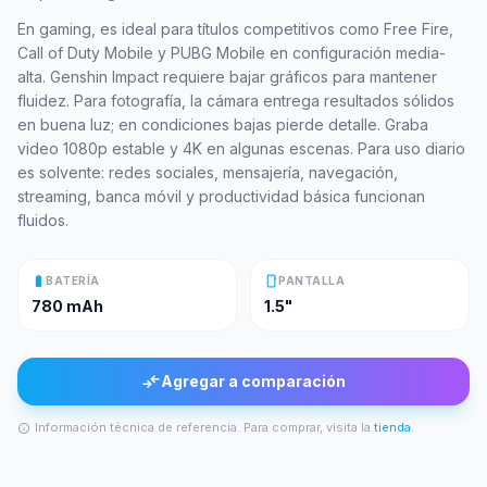
En gaming, es ideal para títulos competitivos como Free Fire,
Call of Duty Mobile y PUBG Mobile en configuración media-
alta. Genshin Impact requiere bajar gráficos para mantener
fluidez. Para fotografía, la cámara entrega resultados sólidos
en buena luz; en condiciones bajas pierde detalle. Graba
video 1080p estable y 4K en algunas escenas. Para uso diario
es solvente: redes sociales, mensajería, navegación,
streaming, banca móvil y productividad básica funcionan
fluidos.
battery_full
smartphone
BATERÍA
PANTALLA
780 mAh
1.5"
compare_arrows
Agregar a comparación
Información técnica de referencia. Para comprar, visita la
tienda
.
info