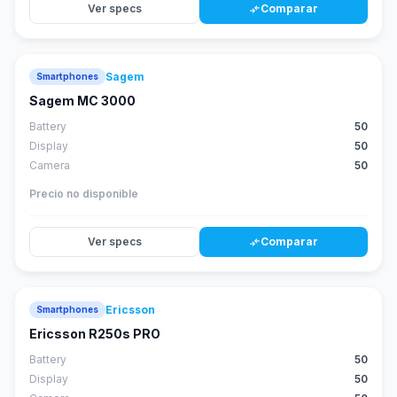
Ver specs
Comparar
compare_arrows
Sagem
Smartphones
Sagem MC 3000
Battery
50
Display
50
Camera
50
Precio no disponible
Ver specs
Comparar
compare_arrows
Ericsson
Smartphones
Ericsson R250s PRO
Battery
50
Display
50