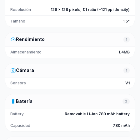
Resolución
128 x 128 pixels, 1:1 ratio (~121 ppi density)
Tamaño
1.5"
speed
Rendimiento
1
Almacenamiento
1.4MB
photo_camera
Cámara
1
Sensors
V1
battery_full
Batería
2
Battery
Removable Li-Ion 780 mAh battery
Capacidad
780 mAh