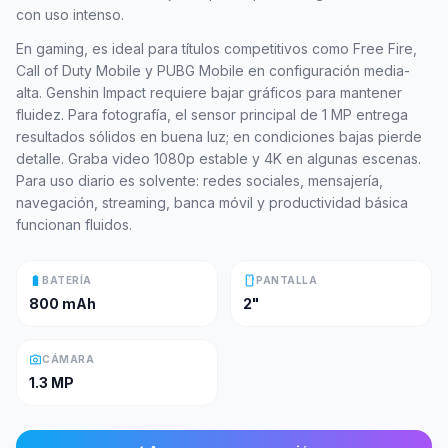
con uso intenso.
En gaming, es ideal para títulos competitivos como Free Fire,
Call of Duty Mobile y PUBG Mobile en configuración media-
alta. Genshin Impact requiere bajar gráficos para mantener
fluidez. Para fotografía, el sensor principal de 1 MP entrega
resultados sólidos en buena luz; en condiciones bajas pierde
detalle. Graba video 1080p estable y 4K en algunas escenas.
Para uso diario es solvente: redes sociales, mensajería,
navegación, streaming, banca móvil y productividad básica
funcionan fluidos.
battery_full
smartphone
BATERÍA
PANTALLA
800 mAh
2"
photo_camera
CÁMARA
1.3 MP