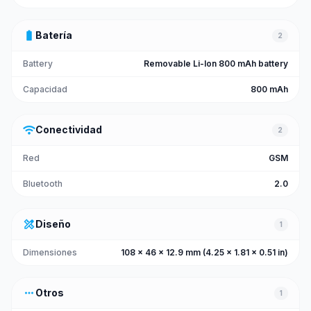
battery_full
Batería
2
Battery
Removable Li-Ion 800 mAh battery
Capacidad
800 mAh
wifi
Conectividad
2
Red
GSM
Bluetooth
2.0
design_services
Diseño
1
Dimensiones
108 x 46 x 12.9 mm (4.25 x 1.81 x 0.51 in)
more_horiz
Otros
1