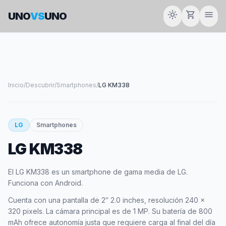
light_mode
shopping_cart
menu
UNO
VS
UNO
Inicio
/
Descubrir
/
Smartphones
/
LG KM338
LG
Smartphones
LG KM338
El LG KM338 es un smartphone de gama media de LG.
Funciona con Android.
Cuenta con una pantalla de 2″ 2.0 inches, resolución 240 x
320 pixels. La cámara principal es de 1 MP. Su batería de 800
mAh ofrece autonomía justa que requiere carga al final del día