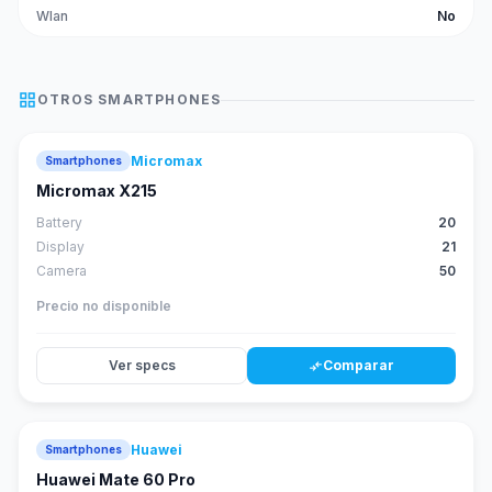
Wlan
No
grid_view
OTROS
SMARTPHONES
Micromax
Smartphones
Micromax X215
Battery
20
Display
21
Camera
50
Precio no disponible
Ver specs
Comparar
compare_arrows
Huawei
Smartphones
88
score
Huawei Mate 60 Pro