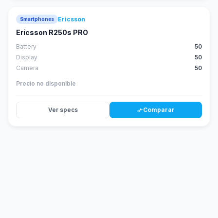
Ericsson
Smartphones
Ericsson R250s PRO
Battery
50
Display
50
Camera
50
Precio no disponible
Ver specs
Comparar
compare_arrows