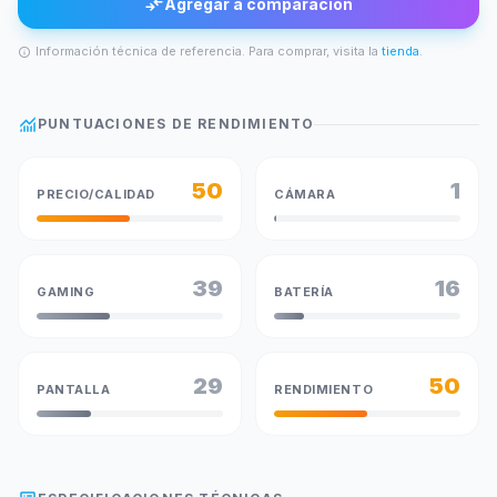
compare_arrows
Agregar a comparación
Información técnica de referencia. Para comprar, visita la
tienda
.
info
monitoring
PUNTUACIONES DE RENDIMIENTO
50
1
PRECIO/CALIDAD
CÁMARA
39
16
GAMING
BATERÍA
29
50
PANTALLA
RENDIMIENTO