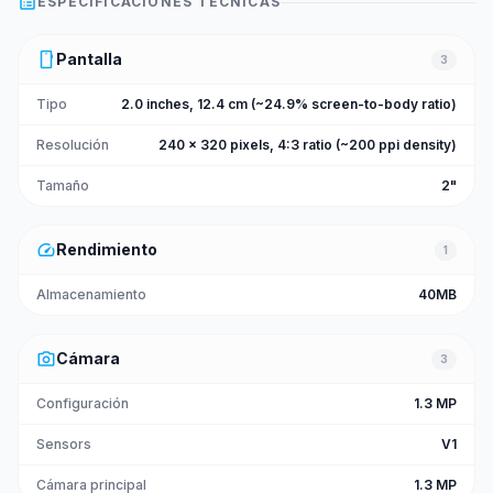
list_alt
ESPECIFICACIONES TÉCNICAS
smartphone
Pantalla
3
Tipo
2.0 inches, 12.4 cm (~24.9% screen-to-body ratio)
Resolución
240 x 320 pixels, 4:3 ratio (~200 ppi density)
Tamaño
2"
speed
Rendimiento
1
Almacenamiento
40MB
photo_camera
Cámara
3
Configuración
1.3 MP
Sensors
V1
Cámara principal
1.3 MP