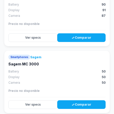
Battery
90
Display
91
Camera
87
Precio no disponible
Ver specs
Comparar
compare_arrows
Sagem
Smartphones
Sagem MC 3000
Battery
50
Display
50
Camera
50
Precio no disponible
Ver specs
Comparar
compare_arrows