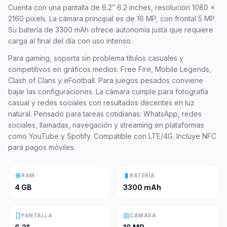
Cuenta con una pantalla de 6.2″ 6.2 inches, resolución 1080 x
2160 pixels. La cámara principal es de 16 MP, con frontal 5 MP.
Su batería de 3300 mAh ofrece autonomía justa que requiere
carga al final del día con uso intenso.
Para gaming, soporta sin problema títulos casuales y
competitivos en gráficos medios: Free Fire, Mobile Legends,
Clash of Clans y eFootball. Para juegos pesados conviene
bajar las configuraciones. La cámara cumple para fotografía
casual y redes sociales con resultados decentes en luz
natural. Pensado para tareas cotidianas: WhatsApp, redes
sociales, llamadas, navegación y streaming en plataformas
como YouTube y Spotify. Compatible con LTE/4G. Incluye NFC
para pagos móviles.
memory
battery_full
RAM
BATERÍA
4 GB
3300 mAh
smartphone
photo_camera
PANTALLA
CÁMARA