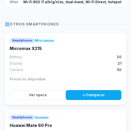
Wlan
Wi-Fi 802.11 a/b/g/n/ac, dual-band, Wi-Fi Direct, hotspot
grid_view
OTROS
SMARTPHONES
Micromax
Smartphones
Micromax X215
Battery
20
Display
21
Camera
50
Precio no disponible
Ver specs
Comparar
compare_arrows
Huawei
Smartphones
88
score
Huawei Mate 60 Pro