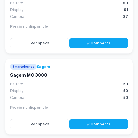
Battery
90
Display
91
Camera
87
Precio no disponible
Ver specs
Comparar
compare_arrows
Sagem
Smartphones
Sagem MC 3000
Battery
50
Display
50
Camera
50
Precio no disponible
Ver specs
Comparar
compare_arrows