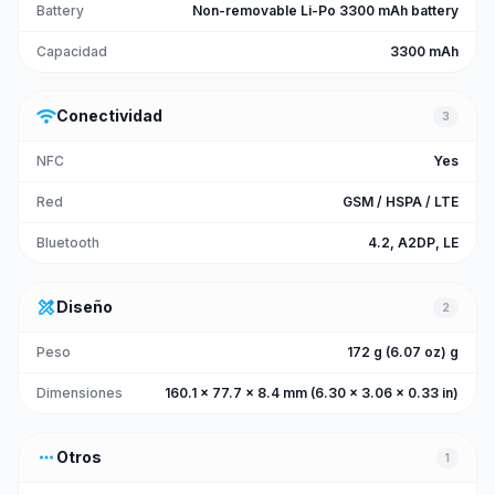
Battery
Non-removable Li-Po 3300 mAh battery
Capacidad
3300 mAh
wifi
Conectividad
3
NFC
Yes
Red
GSM / HSPA / LTE
Bluetooth
4.2, A2DP, LE
design_services
Diseño
2
Peso
172 g (6.07 oz) g
Dimensiones
160.1 x 77.7 x 8.4 mm (6.30 x 3.06 x 0.33 in)
more_horiz
Otros
1