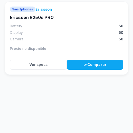
Ericsson
Smartphones
Ericsson R250s PRO
Battery
50
Display
50
Camera
50
Precio no disponible
Ver specs
Comparar
compare_arrows