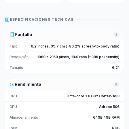
list_alt
ESPECIFICACIONES TÉCNICAS
smartphone
Pantalla
3
Tipo
6.2 inches, 99.7 cm (~80.2% screen-to-body ratio)
Resolución
1080 x 2160 pixels, 18:9 ratio (~389 ppi density)
Tamaño
6.2"
speed
Rendimiento
5
CPU
Octa-core 1.6 GHz Cortex-A53
GPU
Adreno 506
Almacenamiento
64GB 4GB RAM
RAM
4 GB