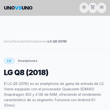
light_mode
shopping_cart
menu
UNO
VS
UNO
Inicio
/
Descubrir
/
Smartphones
/
LG Q8 (2018)
smartphone
LG
Smartphones
LG Q8 (2018)
LG
El LG Q8 (2018) es un smartphone de gama de entrada de LG.
Viene equipado con el procesador Qualcomm SDM450
Snapdragon 450 y 4 GB de RAM, ofreciendo el rendimiento
característico de su segmento. Funciona con Android 8.1
(Oreo).