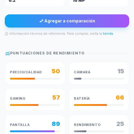
6.2"
16 MP
compare_arrows
Agregar a comparación
Información técnica de referencia. Para comprar, visita la
tienda
.
info
monitoring
PUNTUACIONES DE RENDIMIENTO
50
15
PRECIO/CALIDAD
CÁMARA
57
66
GAMING
BATERÍA
89
25
PANTALLA
RENDIMIENTO