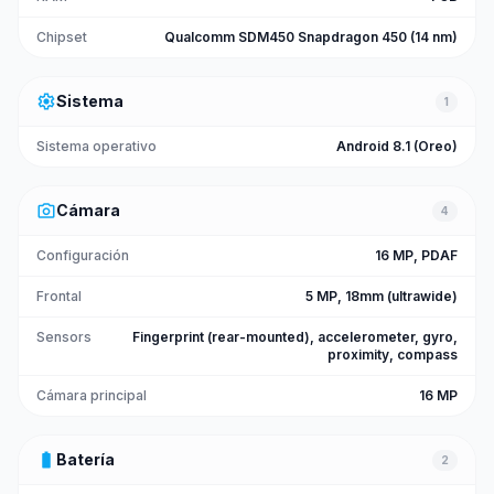
Chipset
Qualcomm SDM450 Snapdragon 450 (14 nm)
settings
Sistema
1
Sistema operativo
Android 8.1 (Oreo)
photo_camera
Cámara
4
Configuración
16 MP, PDAF
Frontal
5 MP, 18mm (ultrawide)
Sensors
Fingerprint (rear-mounted), accelerometer, gyro,
proximity, compass
Cámara principal
16 MP
battery_full
Batería
2