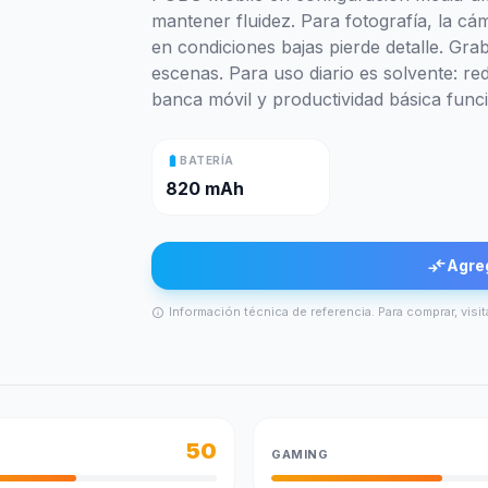
mantener fluidez. Para fotografía, la cá
en condiciones bajas pierde detalle. Gr
escenas. Para uso diario es solvente: re
banca móvil y productividad básica funci
battery_full
BATERÍA
820 mAh
compare_arrows
Agre
Información técnica de referencia. Para comprar, visit
info
50
GAMING