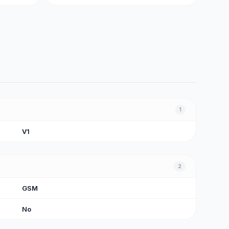
1
V1
2
GSM
No