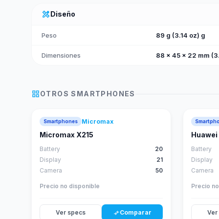
design_services
Diseño
Peso
89 g (3.14 oz) g
Dimensiones
88 x 45 x 22 mm (3.
grid_view
OTROS
SMARTPHONES
Micromax
Smartphones
Smartph
Micromax X215
Huawei 
Battery
20
Battery
Display
21
Display
Camera
50
Camera
Precio no disponible
Precio no
Ver specs
Comparar
Ver
compare_arrows