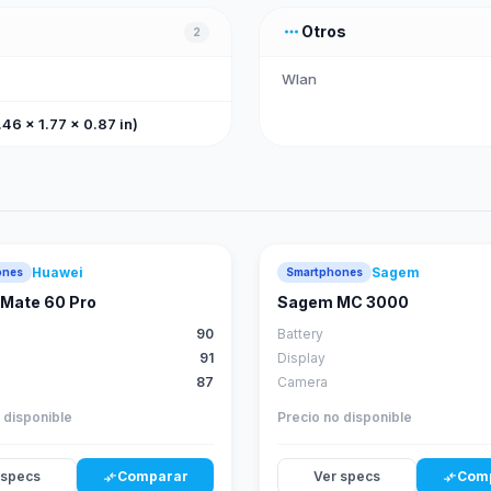
more_horiz
Otros
2
Wlan
46 x 1.77 x 0.87 in)
Huawei
Sagem
ones
Smartphones
88
score
Mate 60 Pro
Sagem MC 3000
90
Battery
91
Display
87
Camera
 disponible
Precio no disponible
 specs
Comparar
Ver specs
Com
compare_arrows
compare_arrows