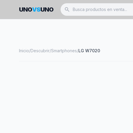
UNO
VS
UNO
search
Inicio
/
Descubrir
/
Smartphones
/
LG W7020
smartphone
LG