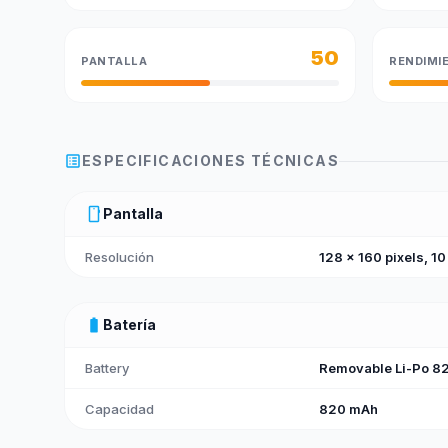
50
PANTALLA
RENDIMI
list_alt
ESPECIFICACIONES TÉCNICAS
smartphone
Pantalla
Resolución
128 x 160 pixels, 10
battery_full
Batería
Battery
Removable Li-Po 82
Capacidad
820 mAh