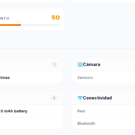
50
ENTO
photo_camera
Cámara
1
 lines
Sensors
wifi
Conectividad
2
0 mAh battery
Red
Bluetooth