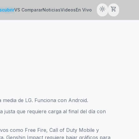
light_mode
shopping_cart
scubrir
VS Comparar
Noticias
Videos
En Vivo
 media de LG. Funciona con Android.
justa que requiere carga al final del día con
tivos como Free Fire, Call of Duty Mobile y
a. Genshin Impact requiere bajar gráficos para