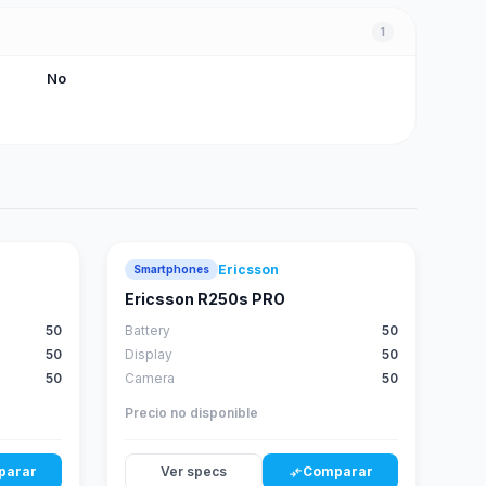
1
No
Ericsson
Smartphones
Ericsson R250s PRO
50
Battery
50
50
Display
50
50
Camera
50
Precio no disponible
parar
Ver specs
Comparar
compare_arrows