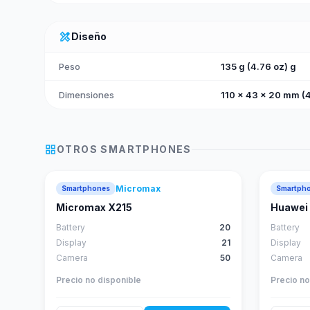
design_services
Diseño
Peso
135 g (4.76 oz) g
Dimensiones
110 x 43 x 20 mm (4
grid_view
OTROS
SMARTPHONES
Micromax
Smartphones
Smartph
Micromax X215
Huawei 
Battery
20
Battery
Display
21
Display
Camera
50
Camera
Precio no disponible
Precio no