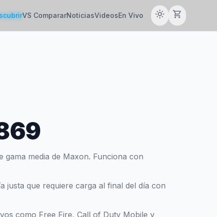
light_mode
shopping_cart
scubrir
VS Comparar
Noticias
Videos
En Vivo
869
e gama media de Maxon. Funciona con
justa que requiere carga al final del día con
tivos como Free Fire, Call of Duty Mobile y