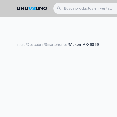
UNO
VS
UNO
search
Inicio
/
Descubrir
/
Smartphones
/
Maxon MX-6869
smartphone
MAXON