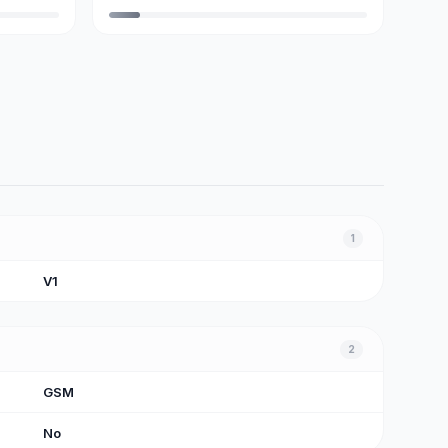
1
V1
2
GSM
No