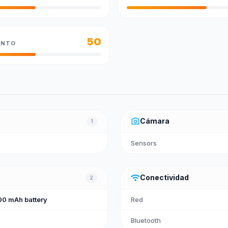
50
ENTO
photo_camera
Cámara
1
Sensors
wifi
Conectividad
2
0 mAh battery
Red
Bluetooth