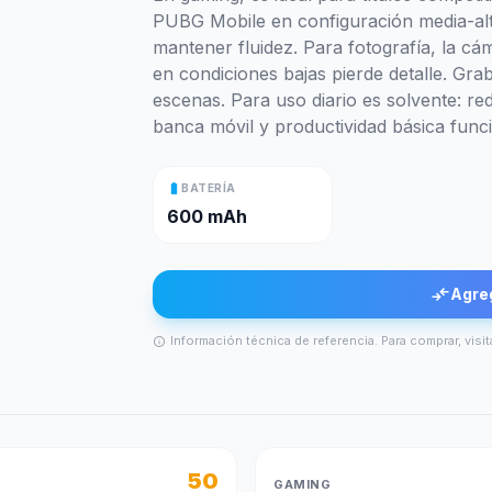
PUBG Mobile en configuración media-alt
mantener fluidez. Para fotografía, la cá
en condiciones bajas pierde detalle. Gr
escenas. Para uso diario es solvente: re
banca móvil y productividad básica funci
battery_full
BATERÍA
600 mAh
compare_arrows
Agre
Información técnica de referencia. Para comprar, visit
info
50
GAMING