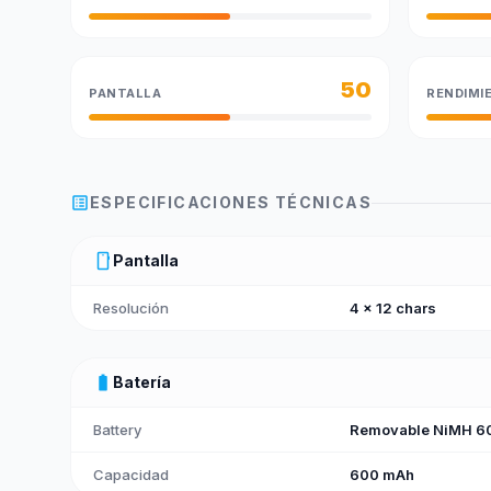
50
PANTALLA
RENDIMI
list_alt
ESPECIFICACIONES TÉCNICAS
smartphone
Pantalla
Resolución
4 x 12 chars
battery_full
Batería
Battery
Removable NiMH 60
Capacidad
600 mAh