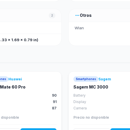
more_horiz
Otros
2
Wlan
.33 x 1.69 x 0.79 in)
Huawei
Sagem
ones
Smartphones
88
score
Mate 60 Pro
Sagem MC 3000
90
Battery
91
Display
87
Camera
 disponible
Precio no disponible