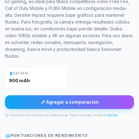
En gaming, es ideal para títulos competitivos como Free Fire,
Call of Duty Mobile y PUBG Mobile en configuración media-
alta. Genshin Impact requiere bajar gráficos para mantener
fluidez. Para fotografía, la cámara entrega resultados sólidos
en buena luz; en condiciones bajas pierde detalle. Graba
video 1080p estable y 4K en algunas escenas. Para uso diario
es solvente: redes sociales, mensajería, navegación,
streaming, banca móvil y productividad básica funcionan
fluidos.
battery_full
BATERÍA
900 mAh
compare_arrows
Agregar a comparación
Información técnica de referencia. Para comprar, visita la
tienda
.
info
monitoring
PUNTUACIONES DE RENDIMIENTO