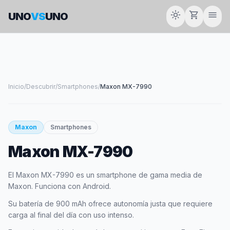
light_mode
shopping_cart
menu
UNO
VS
UNO
Inicio
/
Descubrir
/
Smartphones
/
Maxon MX-7990
smartphone
Maxon
Smartphones
Maxon MX-7990
MAXON
El Maxon MX-7990 es un smartphone de gama media de
Maxon. Funciona con Android.
Su batería de 900 mAh ofrece autonomía justa que requiere
carga al final del día con uso intenso.