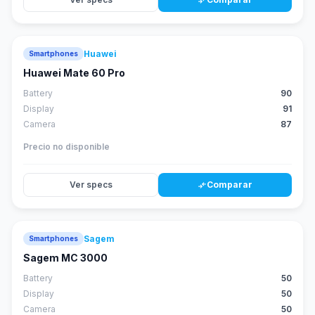
compare_arrows
Huawei
Smartphones
88
score
Huawei Mate 60 Pro
Battery
90
Display
91
Camera
87
Precio no disponible
Ver specs
Comparar
compare_arrows
Sagem
Smartphones
Sagem MC 3000
Battery
50
Display
50
Camera
50