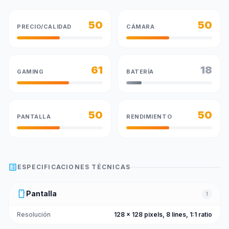
50
50
PRECIO/CALIDAD
CÁMARA
61
18
GAMING
BATERÍA
50
50
PANTALLA
RENDIMIENTO
list_alt
ESPECIFICACIONES TÉCNICAS
smartphone
Pantalla
1
Resolución
128 x 128 pixels, 8 lines, 1:1 ratio