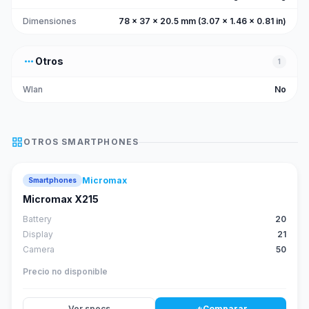
Dimensiones
78 x 37 x 20.5 mm (3.07 x 1.46 x 0.81 in)
more_horiz
Otros
1
Wlan
No
grid_view
OTROS
SMARTPHONES
Micromax
Smartphones
Micromax X215
Battery
20
Display
21
Camera
50
Precio no disponible
Ver specs
Comparar