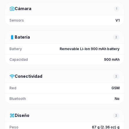
photo_camera
Cámara
1
Sensors
V1
battery_full
Batería
2
Battery
Removable Li-Ion 900 mAh battery
Capacidad
900 mAh
wifi
Conectividad
2
Red
GSM
Bluetooth
No
design_services
Diseño
2
Peso
67 g (2.36 oz) g