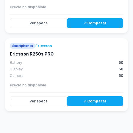
Precio no disponible
Ver specs
Comparar
compare_arrows
Ericsson
Smartphones
Ericsson R250s PRO
Battery
50
Display
50
Camera
50
Precio no disponible
Ver specs
Comparar
compare_arrows