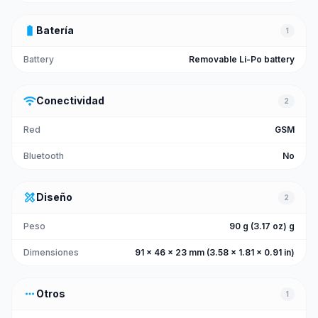
battery_full
Batería
1
Battery
Removable Li-Po battery
wifi
Conectividad
2
Red
GSM
Bluetooth
No
design_services
Diseño
2
Peso
90 g (3.17 oz) g
Dimensiones
91 x 46 x 23 mm (3.58 x 1.81 x 0.91 in)
more_horiz
Otros
1