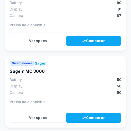
Battery
90
Display
91
Camera
87
Precio no disponible
Ver specs
Comparar
compare_arrows
Sagem
Smartphones
Sagem MC 3000
Battery
50
Display
50
Camera
50
Precio no disponible
Ver specs
Comparar
compare_arrows