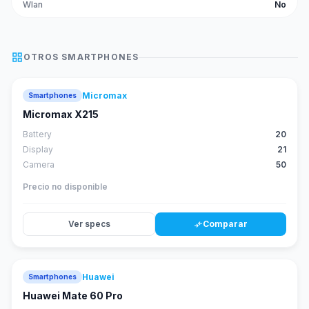
Wlan
No
grid_view
OTROS
SMARTPHONES
Micromax
Smartphones
Micromax X215
Battery
20
Display
21
Camera
50
Precio no disponible
Ver specs
Comparar
compare_arrows
Huawei
Smartphones
88
score
Huawei Mate 60 Pro