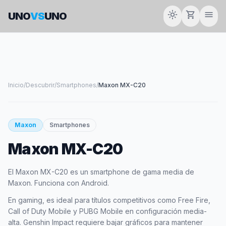
light_mode
shopping_cart
menu
UNO
VS
UNO
Inicio
/
Descubrir
/
Smartphones
/
Maxon MX-C20
smartphone
Maxon
Smartphones
Maxon MX-C20
MAXON
El Maxon MX-C20 es un smartphone de gama media de
Maxon. Funciona con Android.
En gaming, es ideal para títulos competitivos como Free Fire,
Call of Duty Mobile y PUBG Mobile en configuración media-
alta. Genshin Impact requiere bajar gráficos para mantener