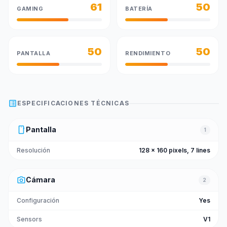
61
50
GAMING
BATERÍA
50
50
PANTALLA
RENDIMIENTO
list_alt
ESPECIFICACIONES TÉCNICAS
smartphone
Pantalla
1
Resolución
128 x 160 pixels, 7 lines
photo_camera
Cámara
2
Configuración
Yes
Sensors
V1