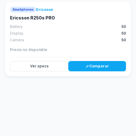
Ericsson
Smartphones
Ericsson R250s PRO
Battery
50
Display
50
Camera
50
Precio no disponible
Ver specs
Comparar
compare_arrows