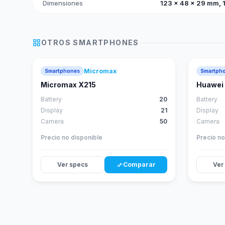
Dimensiones
123 x 48 x 29 mm, 10
grid_view
OTROS
SMARTPHONES
Micromax
Smartphones
Smartph
Micromax X215
Huawei 
Battery
20
Battery
Display
21
Display
Camera
50
Camera
Precio no disponible
Precio no
Ver specs
Comparar
Ver
compare_arrows