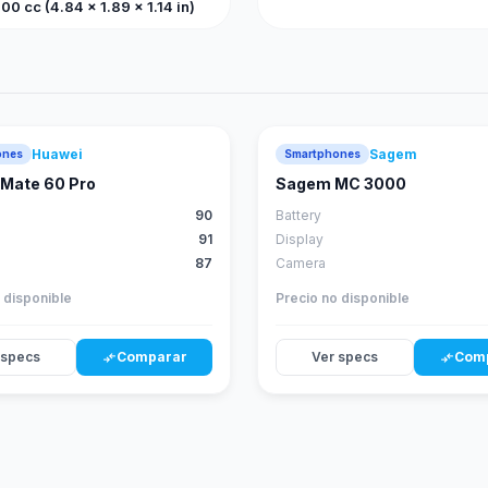
0 cc (4.84 x 1.89 x 1.14 in)
Huawei
Sagem
ones
Smartphones
88
score
Mate 60 Pro
Sagem MC 3000
90
Battery
91
Display
87
Camera
 disponible
Precio no disponible
 specs
Comparar
Ver specs
Com
compare_arrows
compare_arrows