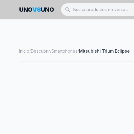
UNO
VS
UNO
search
Inicio
/
Descubrir
/
Smartphones
/
Mitsubishi Trium Eclipse
smartphone
MITSUBISHI