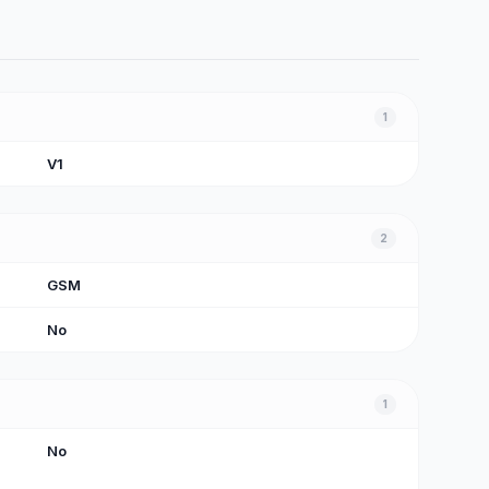
1
V1
2
GSM
No
1
No