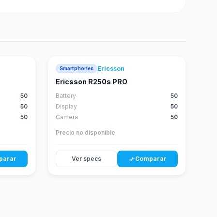
Ericsson
Smartphones
Ericsson R250s PRO
50
Battery
50
50
Display
50
50
Camera
50
Precio no disponible
parar
Ver specs
Comparar
compare_arrows