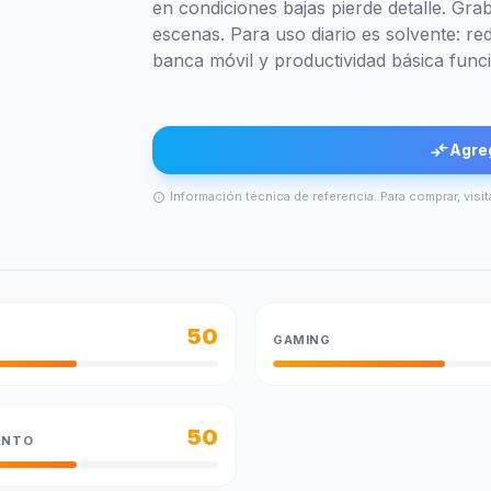
en condiciones bajas pierde detalle. Gr
escenas. Para uso diario es solvente: re
banca móvil y productividad básica funci
compare_arrows
Agre
Información técnica de referencia. Para comprar, visit
info
50
GAMING
50
ENTO