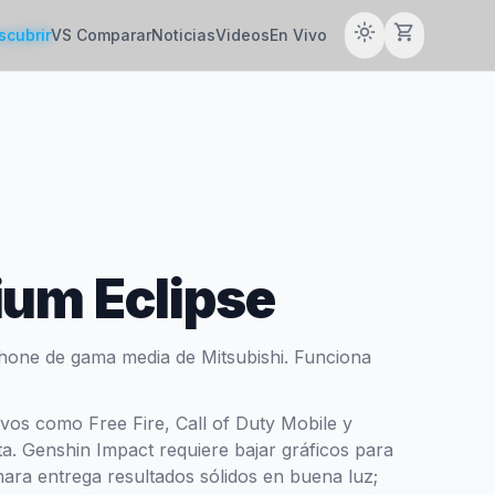
light_mode
shopping_cart
scubrir
VS Comparar
Noticias
Videos
En Vivo
ium Eclipse
phone de gama media de Mitsubishi. Funciona
tivos como Free Fire, Call of Duty Mobile y
a. Genshin Impact requiere bajar gráficos para
mara entrega resultados sólidos en buena luz;