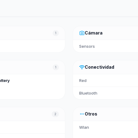
photo_camera
Cámara
1
Sensors
wifi
Conectividad
1
ttery
Red
Bluetooth
more_horiz
Otros
2
Wlan