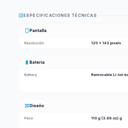
list_alt
ESPECIFICACIONES TÉCNICAS
smartphone
Pantalla
Resolución
120 x 143 pixels
battery_full
Batería
Battery
Removable Li-Ion ba
design_services
Diseño
Peso
110 g (3.88 oz) g