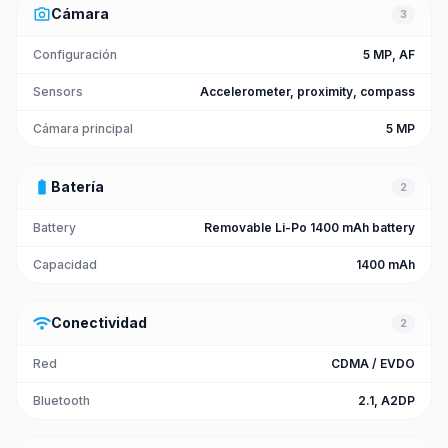
photo_camera
Cámara
3
Configuración
5 MP, AF
Sensors
Accelerometer, proximity, compass
Cámara principal
5 MP
battery_full
Batería
2
Battery
Removable Li-Po 1400 mAh battery
Capacidad
1400 mAh
wifi
Conectividad
2
Red
CDMA / EVDO
Bluetooth
2.1, A2DP