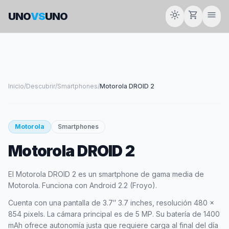
light_mode
shopping_cart
menu
UNO
VS
UNO
Inicio
/
Descubrir
/
Smartphones
/
Motorola DROID 2
smartphone
Motorola
Smartphones
Motorola DROID 2
MOTOROLA
El Motorola DROID 2 es un smartphone de gama media de
Motorola. Funciona con Android 2.2 (Froyo).
Cuenta con una pantalla de 3.7″ 3.7 inches, resolución 480 x
854 pixels. La cámara principal es de 5 MP. Su batería de 1400
mAh ofrece autonomía justa que requiere carga al final del día