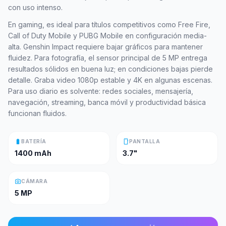
con uso intenso.
En gaming, es ideal para títulos competitivos como Free Fire,
Call of Duty Mobile y PUBG Mobile en configuración media-
alta. Genshin Impact requiere bajar gráficos para mantener
fluidez. Para fotografía, el sensor principal de 5 MP entrega
resultados sólidos en buena luz; en condiciones bajas pierde
detalle. Graba video 1080p estable y 4K en algunas escenas.
Para uso diario es solvente: redes sociales, mensajería,
navegación, streaming, banca móvil y productividad básica
funcionan fluidos.
battery_full
smartphone
BATERÍA
PANTALLA
1400 mAh
3.7"
photo_camera
CÁMARA
5 MP