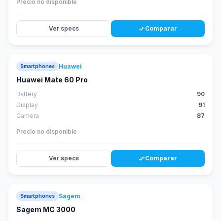
Precio no disponible
Ver specs
Comparar
compare_arrows
Huawei
Smartphones
88
score
Huawei Mate 60 Pro
Battery
90
Display
91
Camera
87
Precio no disponible
Ver specs
Comparar
compare_arrows
Sagem
Smartphones
Sagem MC 3000