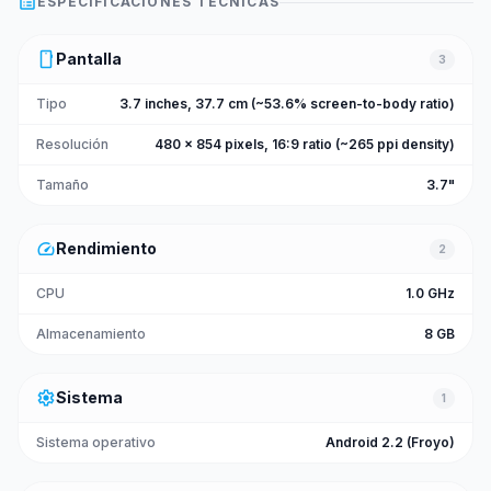
list_alt
ESPECIFICACIONES TÉCNICAS
smartphone
Pantalla
3
Tipo
3.7 inches, 37.7 cm (~53.6% screen-to-body ratio)
Resolución
480 x 854 pixels, 16:9 ratio (~265 ppi density)
Tamaño
3.7"
speed
Rendimiento
2
CPU
1.0 GHz
Almacenamiento
8 GB
settings
Sistema
1
Sistema operativo
Android 2.2 (Froyo)