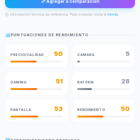
compare_arrows
Agregar a comparación
Información técnica de referencia. Para comprar, visita la
tienda
.
info
monitoring
PUNTUACIONES DE RENDIMIENTO
50
5
PRECIO/CALIDAD
CÁMARA
51
28
GAMING
BATERÍA
53
50
PANTALLA
RENDIMIENTO