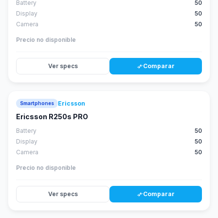
Battery
50
Display
50
Camera
50
Precio no disponible
Ver specs
Comparar
compare_arrows
Ericsson
Smartphones
Ericsson R250s PRO
Battery
50
Display
50
Camera
50
Precio no disponible
Ver specs
Comparar
compare_arrows