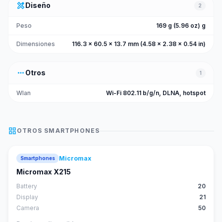
design_services
Diseño
2
Peso
169 g (5.96 oz) g
Dimensiones
116.3 x 60.5 x 13.7 mm (4.58 x 2.38 x 0.54 in)
more_horiz
Otros
1
Wlan
Wi-Fi 802.11 b/g/n, DLNA, hotspot
grid_view
OTROS
SMARTPHONES
Micromax
Smartphones
Micromax X215
Battery
20
Display
21
Camera
50