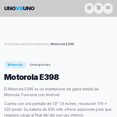
light_mode
shopping_cart
menu
UNO
VS
UNO
Inicio
/
Descubrir
/
Smartphones
/
Motorola E398
smartphone
Motorola
Smartphones
Motorola E398
MOTOROLA
El Motorola E398 es un smartphone de gama media de
Motorola. Funciona con Android.
Cuenta con una pantalla de 1.9″ 1.9 inches, resolución 176 x
220 pixels. Su batería de 830 mAh ofrece autonomía justa que
requiere carga al final del día con uso intenso.