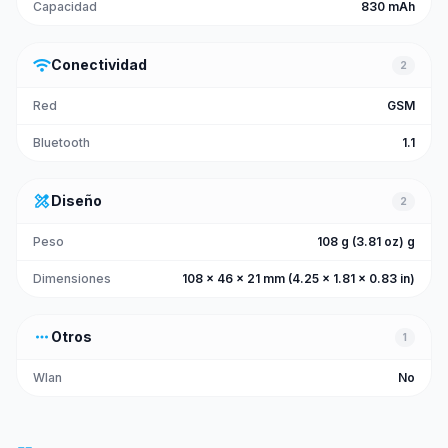
Capacidad
830 mAh
wifi
Conectividad
2
Red
GSM
Bluetooth
1.1
design_services
Diseño
2
Peso
108 g (3.81 oz) g
Dimensiones
108 x 46 x 21 mm (4.25 x 1.81 x 0.83 in)
more_horiz
Otros
1
Wlan
No