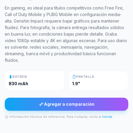
En gaming, es ideal para títulos competitivos como Free Fire,
Call of Duty Mobile y PUBG Mobile en configuración media-
alta. Genshin Impact requiere bajar gráficos para mantener
fluidez. Para fotografía, la cámara entrega resultados sólidos
en buena luz; en condiciones bajas pierde detalle. Graba
video 1080p estable y 4K en algunas escenas. Para uso diario
es solvente: redes sociales, mensajería, navegación,
streaming, banca móvil y productividad básica funcionan
fluidos.
battery_full
smartphone
BATERÍA
PANTALLA
830 mAh
1.9"
compare_arrows
Agregar a comparación
Información técnica de referencia. Para comprar, visita la
tienda
.
info