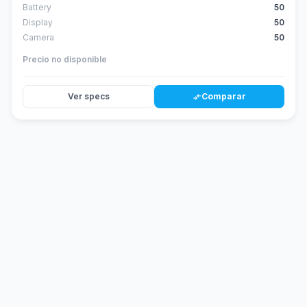
Battery
50
Display
50
Camera
50
Precio no disponible
Ver specs
Comparar
compare_arrows