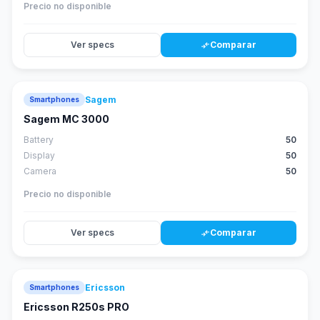
Precio no disponible
Ver specs
Comparar
compare_arrows
Sagem
Smartphones
Sagem MC 3000
Battery
50
Display
50
Camera
50
Precio no disponible
Ver specs
Comparar
compare_arrows
Ericsson
Smartphones
Ericsson R250s PRO