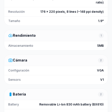
ratio)
Resolución
176 x 220 pixels, 8 lines (~148 ppi density)
Tamaño
1.9"
speed
Rendimiento
1
Almacenamiento
5MB
photo_camera
Cámara
2
Configuración
VGA
Sensors
V1
battery_full
Batería
2
Battery
Removable Li-Ion 830 mAh battery (BX610)