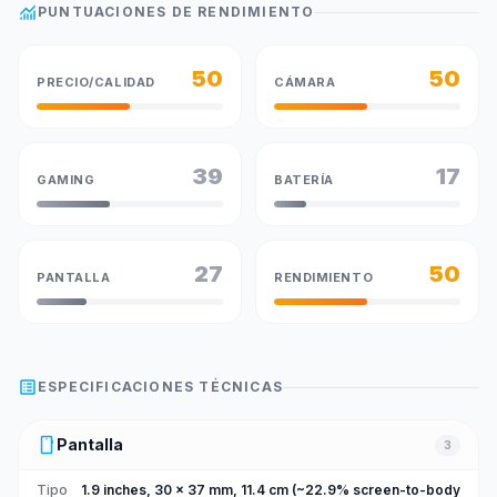
monitoring
PUNTUACIONES DE RENDIMIENTO
50
50
PRECIO/CALIDAD
CÁMARA
39
17
GAMING
BATERÍA
27
50
PANTALLA
RENDIMIENTO
list_alt
ESPECIFICACIONES TÉCNICAS
smartphone
Pantalla
3
Tipo
1.9 inches, 30 x 37 mm, 11.4 cm (~22.9% screen-to-body