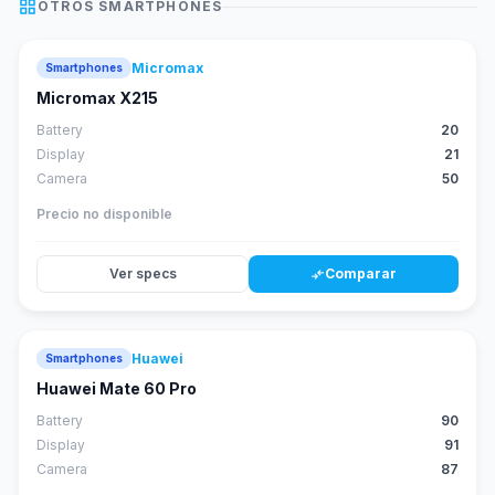
grid_view
OTROS
SMARTPHONES
Micromax
Smartphones
Micromax X215
Battery
20
Display
21
Camera
50
Precio no disponible
Ver specs
Comparar
compare_arrows
Huawei
Smartphones
88
score
Huawei Mate 60 Pro
Battery
90
Display
91
Camera
87