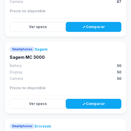
Camera
87
Precio no disponible
Ver specs
Comparar
compare_arrows
Sagem
Smartphones
Sagem MC 3000
Battery
50
Display
50
Camera
50
Precio no disponible
Ver specs
Comparar
compare_arrows
Ericsson
Smartphones