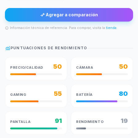
compare_arrows
Agregar a comparación
Información técnica de referencia. Para comprar, visita la
tienda
.
info
monitoring
PUNTUACIONES DE RENDIMIENTO
50
50
PRECIO/CALIDAD
CÁMARA
55
80
GAMING
BATERÍA
91
19
PANTALLA
RENDIMIENTO