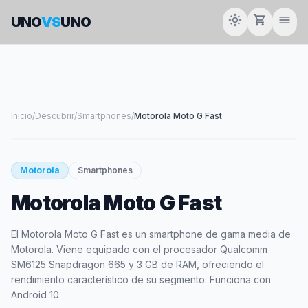
light_mode
shopping_cart
menu
UNO
VS
UNO
Inicio
/
Descubrir
/
Smartphones
/
Motorola Moto G Fast
smartphone
Motorola
Smartphones
Motorola Moto G Fast
MOTOROLA
El Motorola Moto G Fast es un smartphone de gama media de
Motorola. Viene equipado con el procesador Qualcomm
SM6125 Snapdragon 665 y 3 GB de RAM, ofreciendo el
rendimiento característico de su segmento. Funciona con
Android 10.