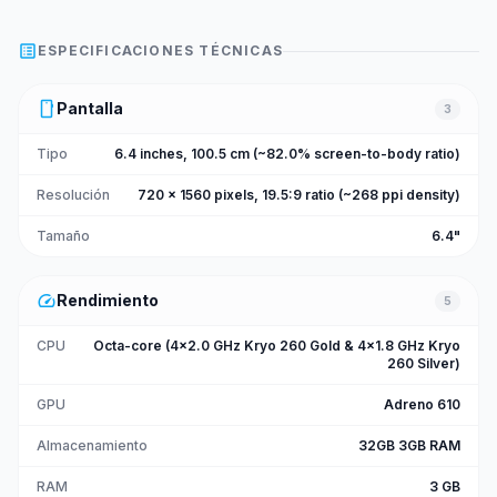
list_alt
ESPECIFICACIONES TÉCNICAS
smartphone
Pantalla
3
Tipo
6.4 inches, 100.5 cm (~82.0% screen-to-body ratio)
Resolución
720 x 1560 pixels, 19.5:9 ratio (~268 ppi density)
Tamaño
6.4"
speed
Rendimiento
5
CPU
Octa-core (4x2.0 GHz Kryo 260 Gold & 4x1.8 GHz Kryo
260 Silver)
GPU
Adreno 610
Almacenamiento
32GB 3GB RAM
RAM
3 GB