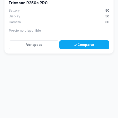
Ericsson R250s PRO
Battery
50
Display
50
Camera
50
Precio no disponible
Ver specs
Comparar
compare_arrows