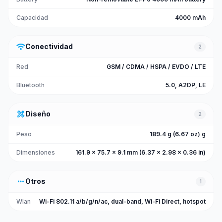
Capacidad
4000 mAh
wifi
Conectividad
2
Red
GSM / CDMA / HSPA / EVDO / LTE
Bluetooth
5.0, A2DP, LE
design_services
Diseño
2
Peso
189.4 g (6.67 oz) g
Dimensiones
161.9 x 75.7 x 9.1 mm (6.37 x 2.98 x 0.36 in)
more_horiz
Otros
1
Wlan
Wi-Fi 802.11 a/b/g/n/ac, dual-band, Wi-Fi Direct, hotspot