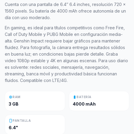
Cuenta con una pantalla de 6.4″ 6.4 inches, resolución 720 x
1560 pixels. Su batería de 4000 mAh ofrece autonomía de un
día con uso moderado.
En gaming, es ideal para títulos competitivos como Free Fire,
Call of Duty Mobile y PUBG Mobile en configuración media-
alta. Genshin Impact requiere bajar gráficos para mantener
fluidez. Para fotografía, la cámara entrega resultados sólidos
en buena luz; en condiciones bajas pierde detalle. Graba
video 1080p estable y 4K en algunas escenas. Para uso diario
es solvente: redes sociales, mensajería, navegación,
streaming, banca móvil y productividad básica funcionan
fluidos. Compatible con LTE/4G.
memory
battery_full
RAM
BATERÍA
3 GB
4000 mAh
smartphone
PANTALLA
6.4"