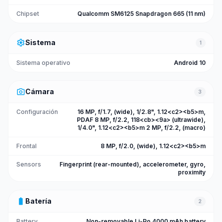
Chipset
Qualcomm SM6125 Snapdragon 665 (11 nm)
settings
Sistema
1
Sistema operativo
Android 10
photo_camera
Cámara
3
Configuración
16 MP, f/1.7, (wide), 1/2.8", 1.12<c2><b5>m,
PDAF 8 MP, f/2.2, 118<cb><9a> (ultrawide),
1/4.0", 1.12<c2><b5>m 2 MP, f/2.2, (macro)
Frontal
8 MP, f/2.0, (wide), 1.12<c2><b5>m
Sensors
Fingerprint (rear-mounted), accelerometer, gyro,
proximity
battery_full
Batería
2
Battery
Non-removable Li-Po 4000 mAh battery