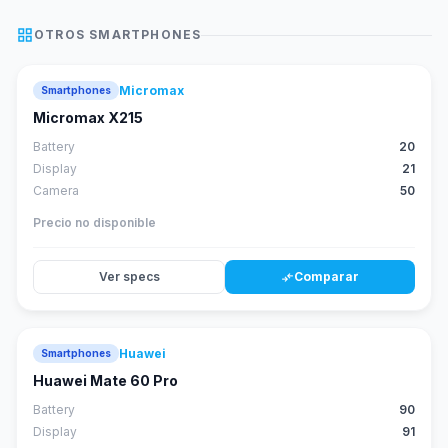
grid_view
OTROS
SMARTPHONES
Micromax
Smartphones
Micromax X215
Battery
20
Display
21
Camera
50
Precio no disponible
Ver specs
Comparar
compare_arrows
Huawei
Smartphones
88
score
Huawei Mate 60 Pro
Battery
90
Display
91