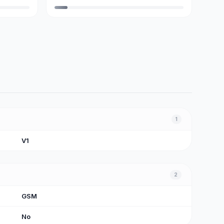
1
V1
2
GSM
No