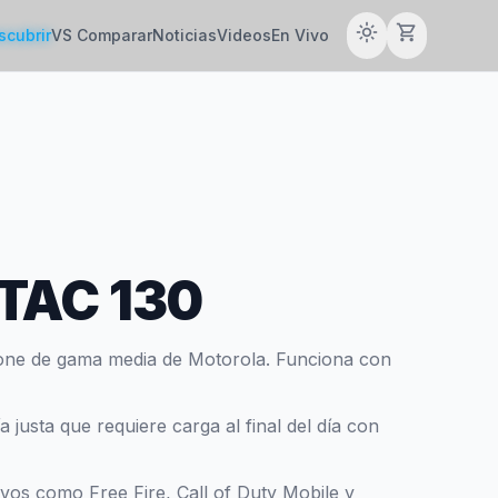
light_mode
shopping_cart
scubrir
VS Comparar
Noticias
Videos
En Vivo
rTAC 130
one de gama media de Motorola. Funciona con
justa que requiere carga al final del día con
tivos como Free Fire, Call of Duty Mobile y