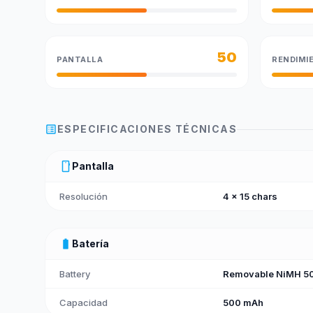
50
PANTALLA
RENDIMI
list_alt
ESPECIFICACIONES TÉCNICAS
smartphone
Pantalla
Resolución
4 x 15 chars
battery_full
Batería
Battery
Removable NiMH 50
Capacidad
500 mAh