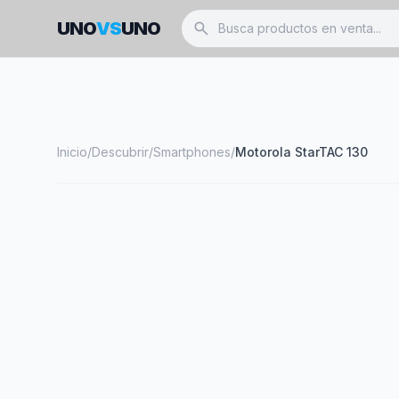
UNO
VS
UNO
search
Inicio
/
Descubrir
/
Smartphones
/
Motorola StarTAC 130
smartphone
MOTOROLA