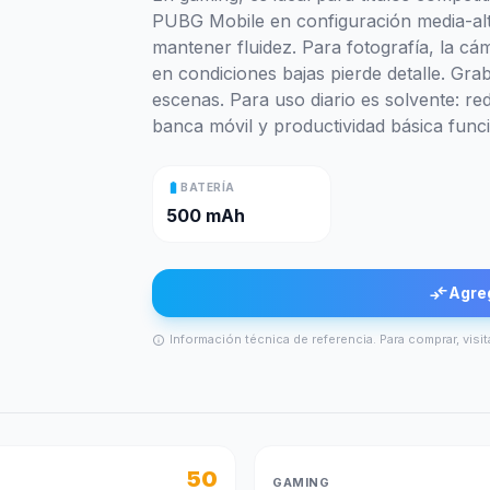
PUBG Mobile en configuración media-alt
mantener fluidez. Para fotografía, la cá
en condiciones bajas pierde detalle. Gr
escenas. Para uso diario es solvente: re
banca móvil y productividad básica funci
battery_full
BATERÍA
500 mAh
compare_arrows
Agre
Información técnica de referencia. Para comprar, visit
info
50
GAMING