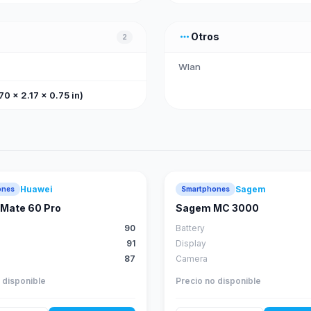
more_horiz
Otros
2
Wlan
0 x 2.17 x 0.75 in)
Huawei
Sagem
ones
Smartphones
88
score
Mate 60 Pro
Sagem MC 3000
90
Battery
91
Display
87
Camera
 disponible
Precio no disponible