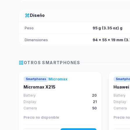
design_services
Diseño
Peso
95 g (3.35 oz) g
Dimensiones
94 x 55 x 19 mm (3.7
grid_view
OTROS
SMARTPHONES
Micromax
Smartphones
Smartph
Micromax X215
Huawei 
Battery
20
Battery
Display
21
Display
Camera
50
Camera
Precio no disponible
Precio no