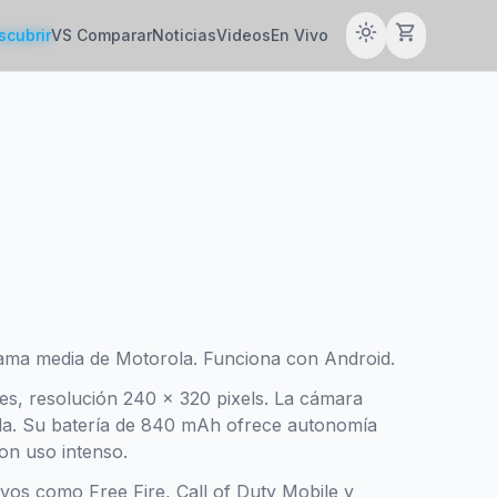
light_mode
shopping_cart
scubrir
VS Comparar
Noticias
Videos
En Vivo
ama media de Motorola. Funciona con Android.
hes, resolución 240 x 320 pixels. La cámara
ada. Su batería de 840 mAh ofrece autonomía
con uso intenso.
tivos como Free Fire, Call of Duty Mobile y