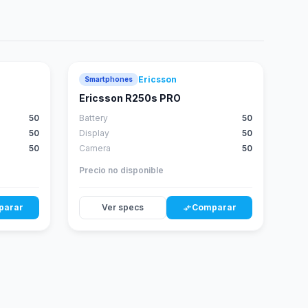
Ericsson
Smartphones
Ericsson R250s PRO
50
Battery
50
50
Display
50
50
Camera
50
Precio no disponible
parar
Ver specs
Comparar
compare_arrows