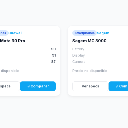
Huawei
Sagem
ones
Smartphones
88
score
Mate 60 Pro
Sagem MC 3000
90
Battery
91
Display
87
Camera
 disponible
Precio no disponible
 specs
Comparar
Ver specs
Com
compare_arrows
compare_arrows