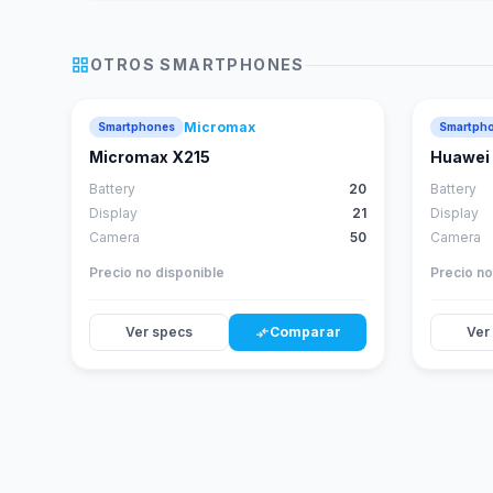
grid_view
OTROS
SMARTPHONES
Micromax
Smartphones
Smartph
Micromax X215
Huawei 
Battery
20
Battery
Display
21
Display
Camera
50
Camera
Precio no disponible
Precio no
Ver specs
Comparar
Ver
compare_arrows