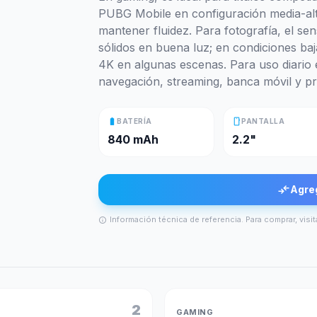
PUBG Mobile en configuración media-alt
mantener fluidez. Para fotografía, el se
sólidos en buena luz; en condiciones baj
4K en algunas escenas. Para uso diario e
navegación, streaming, banca móvil y pr
battery_full
smartphone
BATERÍA
PANTALLA
840 mAh
2.2"
compare_arrows
Agre
Información técnica de referencia. Para comprar, visit
info
2
GAMING