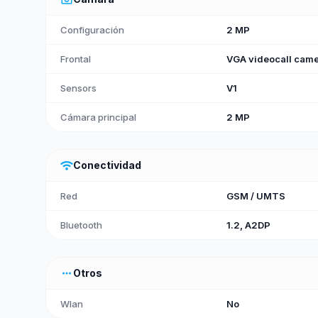
Configuración
2 MP
Frontal
VGA videocall cam
Sensors
V1
Cámara principal
2 MP
wifi
Conectividad
Red
GSM / UMTS
Bluetooth
1.2, A2DP
more_horiz
Otros
Wlan
No