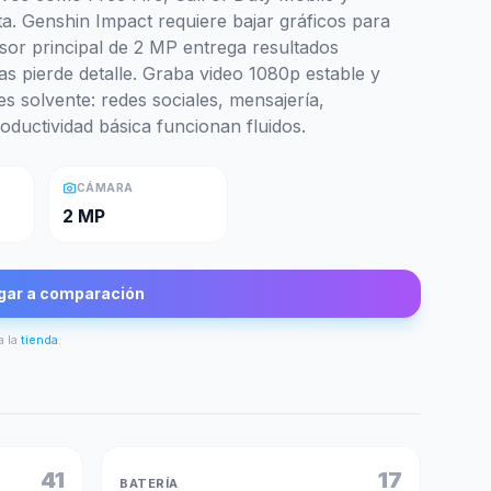
a. Genshin Impact requiere bajar gráficos para
nsor principal de 2 MP entrega resultados
as pierde detalle. Graba video 1080p estable y
s solvente: redes sociales, mensajería,
oductividad básica funcionan fluidos.
photo_camera
CÁMARA
2 MP
gar a comparación
a la
tienda
.
41
17
BATERÍA