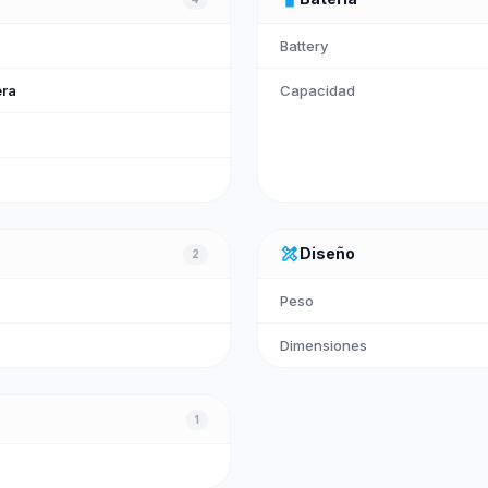
Battery
era
Capacidad
design_services
Diseño
2
Peso
Dimensiones
1