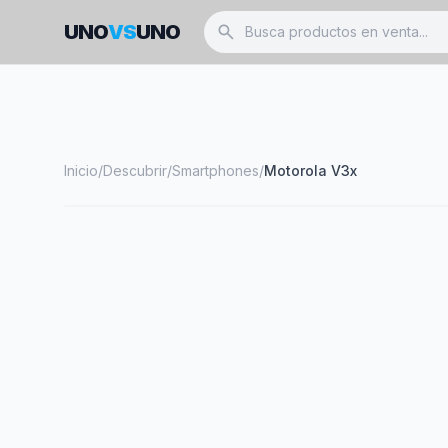
UNO
VS
UNO
search
Inicio
/
Descubrir
/
Smartphones
/
Motorola V3x
smartphone
MOTOROLA