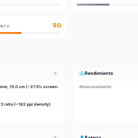
50
ENTO
speed
Rendimiento
3
 mm, 15.0 cm (~27.5% screen-
Almacenamiento
3 ratio (~182 ppi density)
battery_full
Batería
4