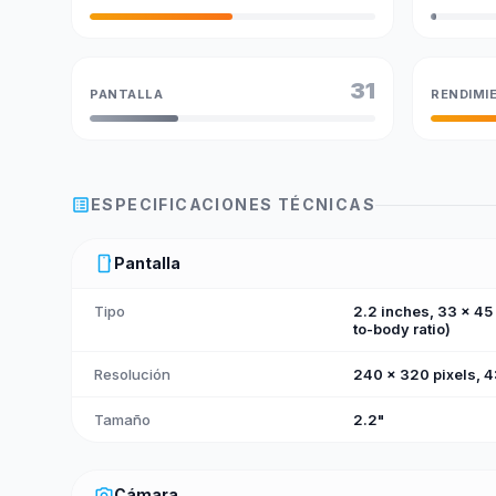
31
PANTALLA
RENDIMI
list_alt
ESPECIFICACIONES TÉCNICAS
smartphone
Pantalla
Tipo
2.2 inches, 33 x 45
to-body ratio)
Resolución
240 x 320 pixels, 4:
Tamaño
2.2"
photo_camera
Cámara