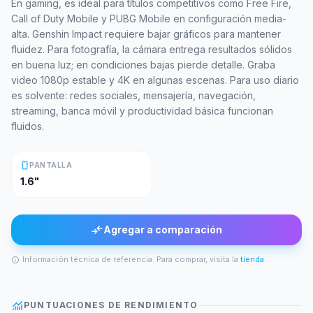
En gaming, es ideal para títulos competitivos como Free Fire,
Call of Duty Mobile y PUBG Mobile en configuración media-
alta. Genshin Impact requiere bajar gráficos para mantener
fluidez. Para fotografía, la cámara entrega resultados sólidos
en buena luz; en condiciones bajas pierde detalle. Graba
video 1080p estable y 4K en algunas escenas. Para uso diario
es solvente: redes sociales, mensajería, navegación,
streaming, banca móvil y productividad básica funcionan
fluidos.
smartphone
PANTALLA
1.6"
compare_arrows
Agregar a comparación
Información técnica de referencia. Para comprar, visita la
tienda
.
info
monitoring
PUNTUACIONES DE RENDIMIENTO