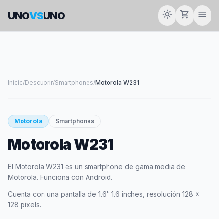
light_mode
shopping_cart
menu
UNO
VS
UNO
Inicio
/
Descubrir
/
Smartphones
/
Motorola W231
smartphone
Motorola
Smartphones
Motorola W231
MOTOROLA
El Motorola W231 es un smartphone de gama media de
Motorola. Funciona con Android.
Cuenta con una pantalla de 1.6″ 1.6 inches, resolución 128 x
128 pixels.