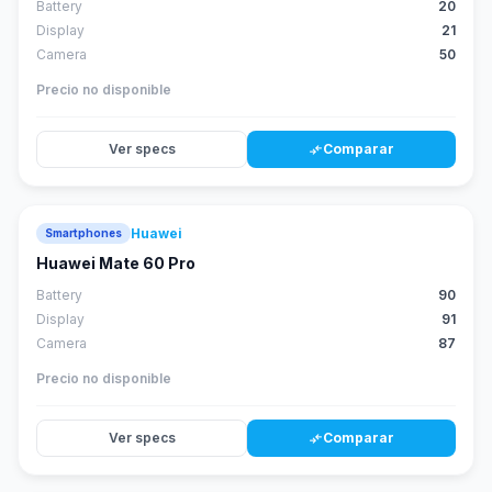
Battery
20
Display
21
Camera
50
Precio no disponible
Ver specs
Comparar
compare_arrows
Huawei
Smartphones
88
score
Huawei Mate 60 Pro
Battery
90
Display
91
Camera
87
Precio no disponible
Ver specs
Comparar
compare_arrows