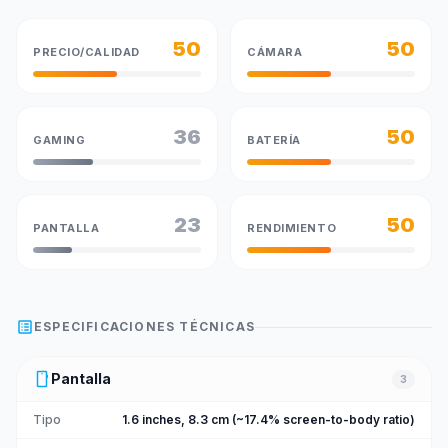
50
50
PRECIO/CALIDAD
CÁMARA
36
50
GAMING
BATERÍA
23
50
PANTALLA
RENDIMIENTO
list_alt
ESPECIFICACIONES TÉCNICAS
smartphone
Pantalla
3
Tipo
1.6 inches, 8.3 cm (~17.4% screen-to-body ratio)