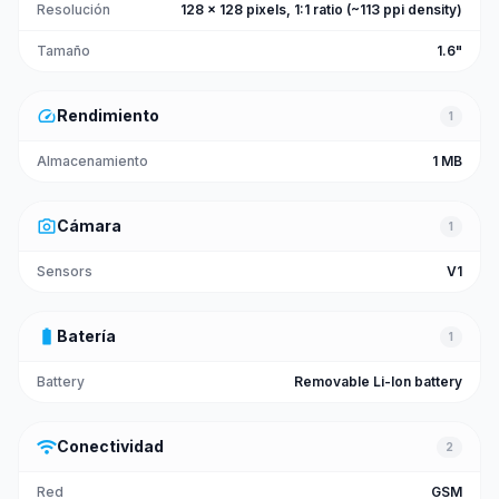
Resolución
128 x 128 pixels, 1:1 ratio (~113 ppi density)
Tamaño
1.6"
speed
Rendimiento
1
Almacenamiento
1 MB
photo_camera
Cámara
1
Sensors
V1
battery_full
Batería
1
Battery
Removable Li-Ion battery
wifi
Conectividad
2
Red
GSM