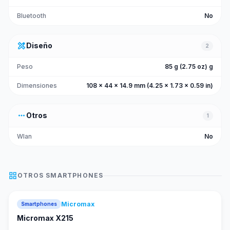
Bluetooth
No
design_services
Diseño
2
Peso
85 g (2.75 oz) g
Dimensiones
108 x 44 x 14.9 mm (4.25 x 1.73 x 0.59 in)
more_horiz
Otros
1
Wlan
No
grid_view
OTROS
SMARTPHONES
Micromax
Smartphones
Micromax X215