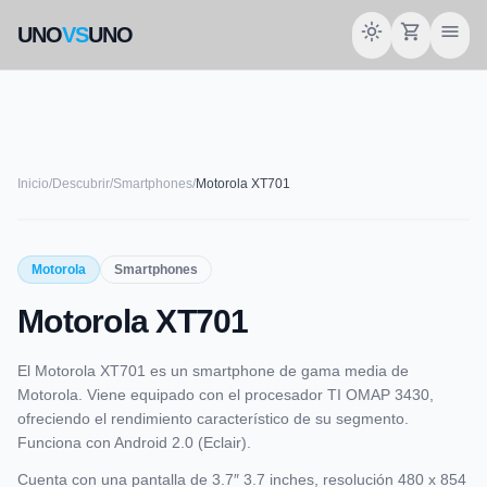
light_mode
shopping_cart
menu
UNO
VS
UNO
Inicio
/
Descubrir
/
Smartphones
/
Motorola XT701
smartphone
Motorola
Smartphones
Motorola XT701
MOTOROLA
El Motorola XT701 es un smartphone de gama media de
Motorola. Viene equipado con el procesador TI OMAP 3430,
ofreciendo el rendimiento característico de su segmento.
Funciona con Android 2.0 (Eclair).
Cuenta con una pantalla de 3.7″ 3.7 inches, resolución 480 x 854