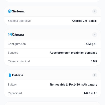
settings
Sistema
1
Sistema operativo
Android 2.0 (Eclair)
photo_camera
Cámara
3
Configuración
5 MP, AF
Sensors
Accelerometer, proximity, compass
Cámara principal
5 MP
battery_full
Batería
2
Battery
Removable Li-Po 1420 mAh battery
Capacidad
1420 mAh