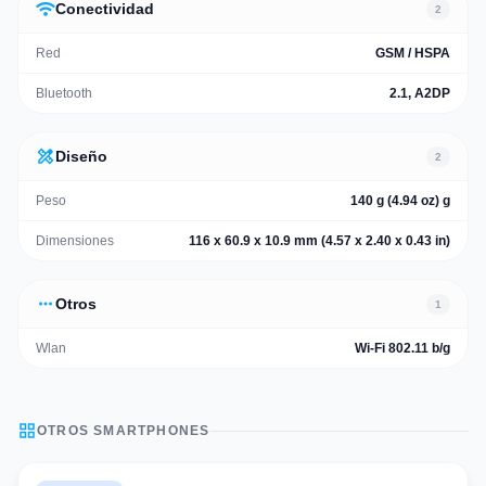
wifi
Conectividad
2
Red
GSM / HSPA
Bluetooth
2.1, A2DP
design_services
Diseño
2
Peso
140 g (4.94 oz) g
Dimensiones
116 x 60.9 x 10.9 mm (4.57 x 2.40 x 0.43 in)
more_horiz
Otros
1
Wlan
Wi-Fi 802.11 b/g
grid_view
OTROS
SMARTPHONES