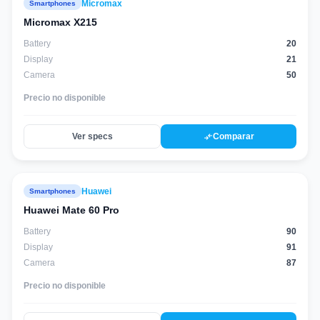
Micromax
Smartphones
Micromax X215
Battery
20
Display
21
Camera
50
Precio no disponible
compare_arrows
Ver specs
Comparar
Huawei
Smartphones
88
score
Huawei Mate 60 Pro
Battery
90
Display
91
Camera
87
Precio no disponible