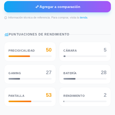
compare_arrows
Agregar a comparación
Información técnica de referencia. Para comprar, visita la
tienda
.
info
monitoring
PUNTUACIONES DE RENDIMIENTO
50
5
PRECIO/CALIDAD
CÁMARA
27
28
GAMING
BATERÍA
53
2
PANTALLA
RENDIMIENTO