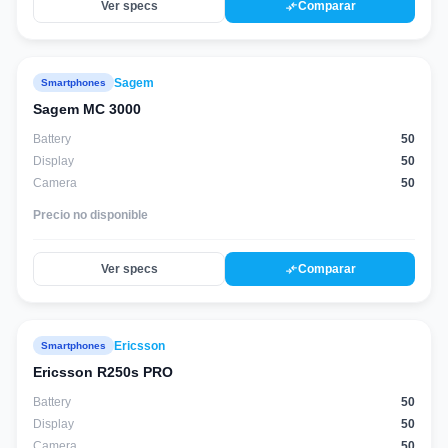
compare_arrows
Ver specs
Comparar
Sagem
Smartphones
Sagem MC 3000
Battery
50
Display
50
Camera
50
Precio no disponible
compare_arrows
Ver specs
Comparar
Ericsson
Smartphones
Ericsson R250s PRO
Battery
50
Display
50
Camera
50