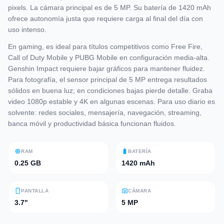
pixels. La cámara principal es de 5 MP. Su batería de 1420 mAh
ofrece autonomía justa que requiere carga al final del día con
uso intenso.
En gaming, es ideal para títulos competitivos como Free Fire,
Call of Duty Mobile y PUBG Mobile en configuración media-alta.
Genshin Impact requiere bajar gráficos para mantener fluidez.
Para fotografía, el sensor principal de 5 MP entrega resultados
sólidos en buena luz; en condiciones bajas pierde detalle. Graba
video 1080p estable y 4K en algunas escenas. Para uso diario es
solvente: redes sociales, mensajería, navegación, streaming,
banca móvil y productividad básica funcionan fluidos.
memory
battery_full
RAM
BATERÍA
0.25 GB
1420 mAh
smartphone
photo_camera
PANTALLA
CÁMARA
3.7"
5 MP