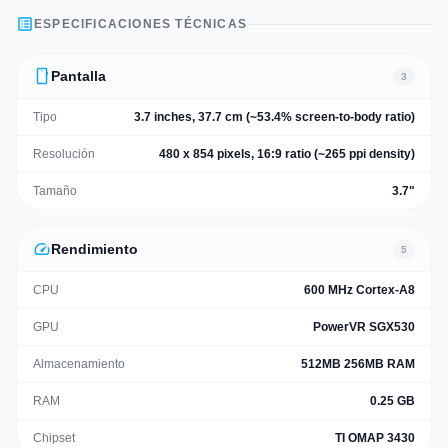
list_alt
ESPECIFICACIONES TÉCNICAS
smartphone
Pantalla
3
Tipo
3.7 inches, 37.7 cm (~53.4% screen-to-body ratio)
Resolución
480 x 854 pixels, 16:9 ratio (~265 ppi density)
Tamaño
3.7"
speed
Rendimiento
5
CPU
600 MHz Cortex-A8
GPU
PowerVR SGX530
Almacenamiento
512MB 256MB RAM
RAM
0.25 GB
Chipset
TI OMAP 3430