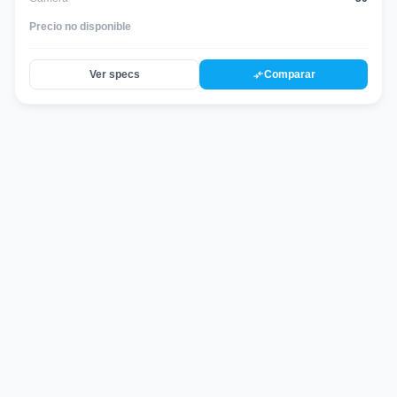
Precio no disponible
compare_arrows
Ver specs
Comparar