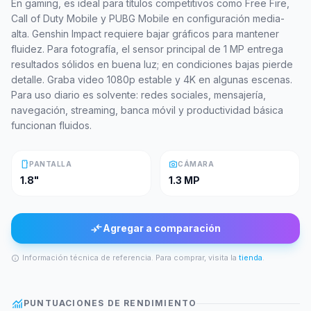
En gaming, es ideal para títulos competitivos como Free Fire,
Call of Duty Mobile y PUBG Mobile en configuración media-
alta. Genshin Impact requiere bajar gráficos para mantener
fluidez. Para fotografía, el sensor principal de 1 MP entrega
resultados sólidos en buena luz; en condiciones bajas pierde
detalle. Graba video 1080p estable y 4K en algunas escenas.
Para uso diario es solvente: redes sociales, mensajería,
navegación, streaming, banca móvil y productividad básica
funcionan fluidos.
smartphone
photo_camera
PANTALLA
CÁMARA
1.8"
1.3 MP
compare_arrows
Agregar a comparación
Información técnica de referencia. Para comprar, visita la
tienda
.
info
monitoring
PUNTUACIONES DE RENDIMIENTO