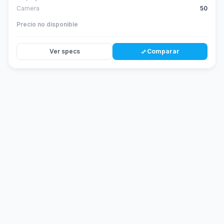
Camera
50
Precio no disponible
Ver specs
Comparar
compare_arrows