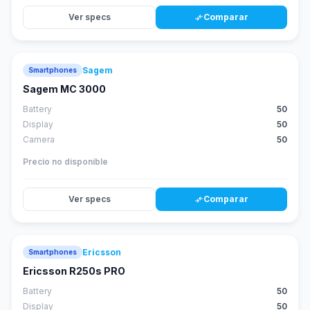
Ver specs
Comparar
compare_arrows
Sagem
Smartphones
Sagem MC 3000
Battery
50
Display
50
Camera
50
Precio no disponible
Ver specs
Comparar
compare_arrows
Ericsson
Smartphones
Ericsson R250s PRO
Battery
50
Display
50