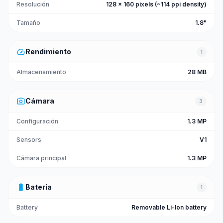
Resolución
128 x 160 pixels (~114 ppi density)
Tamaño
1.8"
speed
Rendimiento
1
Almacenamiento
28 MB
photo_camera
Cámara
3
Configuración
1.3 MP
Sensors
V1
Cámara principal
1.3 MP
battery_full
Batería
1
Battery
Removable Li-Ion battery