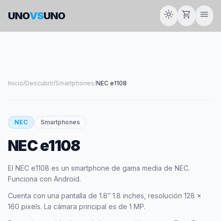
light_mode
shopping_cart
menu
UNO
VS
UNO
Inicio
/
Descubrir
/
Smartphones
/
NEC e1108
smartphone
NEC
Smartphones
NEC e1108
NEC
El NEC e1108 es un smartphone de gama media de NEC.
Funciona con Android.
Cuenta con una pantalla de 1.8″ 1.8 inches, resolución 128 x
160 pixels. La cámara principal es de 1 MP.