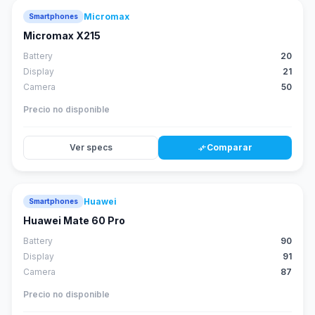
Micromax
Smartphones
Micromax X215
Battery
20
Display
21
Camera
50
Precio no disponible
Ver specs
Comparar
compare_arrows
Huawei
Smartphones
88
score
Huawei Mate 60 Pro
Battery
90
Display
91
Camera
87
Precio no disponible