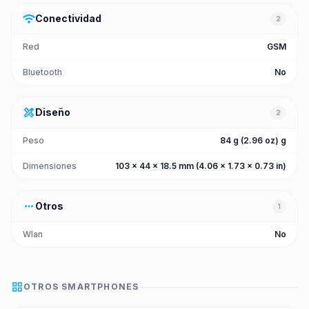
wifi
Conectividad
2
Red
GSM
Bluetooth
No
design_services
Diseño
2
Peso
84 g (2.96 oz) g
Dimensiones
103 x 44 x 18.5 mm (4.06 x 1.73 x 0.73 in)
more_horiz
Otros
1
Wlan
No
grid_view
OTROS
SMARTPHONES