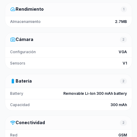
speed
Rendimiento
1
Almacenamiento
2.7MB
photo_camera
Cámara
2
Configuración
VGA
Sensors
V1
battery_full
Batería
2
Battery
Removable Li-Ion 300 mAh battery
Capacidad
300 mAh
wifi
Conectividad
2
Red
GSM