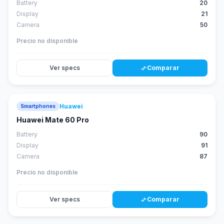
Battery
20
Display
21
Camera
50
Precio no disponible
Ver specs
Comparar
compare_arrows
Huawei
Smartphones
88
score
Huawei Mate 60 Pro
Battery
90
Display
91
Camera
87
Precio no disponible
Ver specs
Comparar
compare_arrows