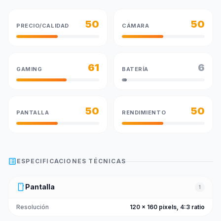
50
50
PRECIO/CALIDAD
CÁMARA
61
6
GAMING
BATERÍA
50
50
PANTALLA
RENDIMIENTO
list_alt
ESPECIFICACIONES TÉCNICAS
smartphone
Pantalla
1
Resolución
120 x 160 pixels, 4:3 ratio