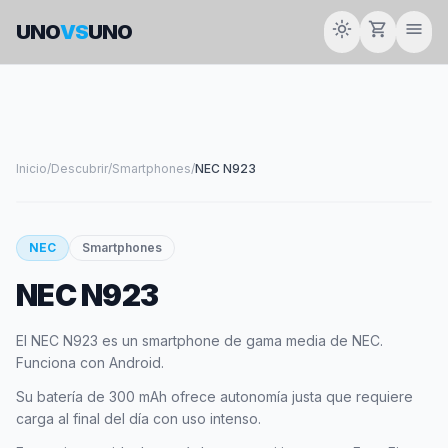
light_mode
shopping_cart
menu
UNO
VS
UNO
Inicio
/
Descubrir
/
Smartphones
/
NEC N923
smartphone
NEC
Smartphones
NEC N923
NEC
El NEC N923 es un smartphone de gama media de NEC.
Funciona con Android.
Su batería de 300 mAh ofrece autonomía justa que requiere
carga al final del día con uso intenso.