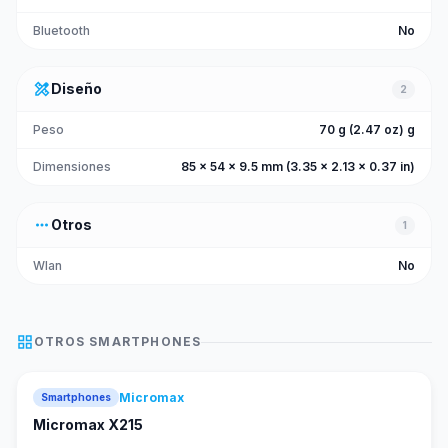
Bluetooth
No
design_services
Diseño
2
Peso
70 g (2.47 oz) g
Dimensiones
85 x 54 x 9.5 mm (3.35 x 2.13 x 0.37 in)
more_horiz
Otros
1
Wlan
No
grid_view
OTROS
SMARTPHONES
Micromax
Smartphones
Micromax X215