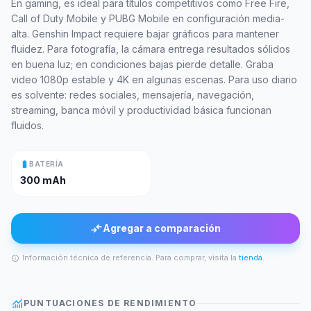
En gaming, es ideal para títulos competitivos como Free Fire,
Call of Duty Mobile y PUBG Mobile en configuración media-
alta. Genshin Impact requiere bajar gráficos para mantener
fluidez. Para fotografía, la cámara entrega resultados sólidos
en buena luz; en condiciones bajas pierde detalle. Graba
video 1080p estable y 4K en algunas escenas. Para uso diario
es solvente: redes sociales, mensajería, navegación,
streaming, banca móvil y productividad básica funcionan
fluidos.
battery_full
BATERÍA
300 mAh
compare_arrows
Agregar a comparación
Información técnica de referencia. Para comprar, visita la
tienda
.
info
monitoring
PUNTUACIONES DE RENDIMIENTO