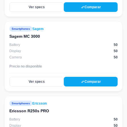
compare_arrows
Ver specs
Comparar
Sagem
Smartphones
Sagem MC 3000
Battery
50
Display
50
Camera
50
Precio no disponible
compare_arrows
Ver specs
Comparar
Ericsson
Smartphones
Ericsson R250s PRO
Battery
50
Display
50