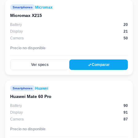
Micromax
Smartphones
Micromax X215
Battery
20
Display
21
Camera
50
Precio no disponible
compare_arrows
Ver specs
Comparar
Huawei
Smartphones
88
score
Huawei Mate 60 Pro
Battery
90
Display
91
Camera
87
Precio no disponible