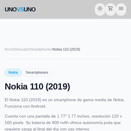
light_mode
shopping_cart
menu
UNO
VS
UNO
Inicio
/
Descubrir
/
Smartphones
/
Nokia 110 (2019)
smartphone
Nokia
Smartphones
Nokia 110 (2019)
NOKIA
El Nokia 110 (2019) es un smartphone de gama media de Nokia.
Funciona con Android.
Cuenta con una pantalla de 1.77″ 1.77 inches, resolución 120 x
160 pixels. Su batería de 800 mAh ofrece autonomía justa que
requiere carga al final del día con uso intenso.