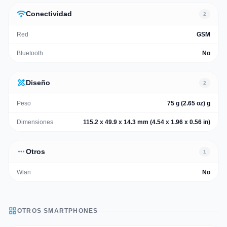
wifi
Conectividad
2
Red
GSM
Bluetooth
No
design_services
Diseño
2
Peso
75 g (2.65 oz) g
Dimensiones
115.2 x 49.9 x 14.3 mm (4.54 x 1.96 x 0.56 in)
more_horiz
Otros
1
Wlan
No
grid_view
OTROS
SMARTPHONES