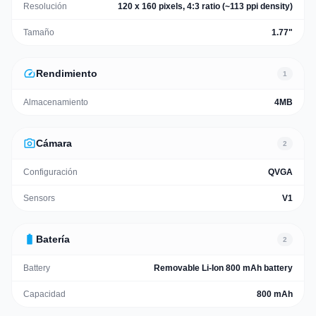
Resolución
120 x 160 pixels, 4:3 ratio (~113 ppi density)
Tamaño
1.77"
speed
Rendimiento
1
Almacenamiento
4MB
photo_camera
Cámara
2
Configuración
QVGA
Sensors
V1
battery_full
Batería
2
Battery
Removable Li-Ion 800 mAh battery
Capacidad
800 mAh