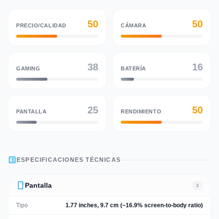
50
50
PRECIO/CALIDAD
CÁMARA
38
16
GAMING
BATERÍA
25
50
PANTALLA
RENDIMIENTO
list_alt
ESPECIFICACIONES TÉCNICAS
smartphone
Pantalla
3
Tipo
1.77 inches, 9.7 cm (~16.9% screen-to-body ratio)