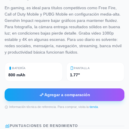
En gaming, es ideal para títulos competitivos como Free Fire,
Call of Duty Mobile y PUBG Mobile en configuración media-alta.
Genshin Impact requiere bajar gráficos para mantener fluidez.
Para fotografía, la cámara entrega resultados sólidos en buena
luz; en condiciones bajas pierde detalle. Graba video 1080p
estable y 4K en algunas escenas. Para uso diario es solvente:
redes sociales, mensajería, navegación, streaming, banca móvil
y productividad básica funcionan fluidos.
battery_full
smartphone
BATERÍA
PANTALLA
800 mAh
1.77"
compare_arrows
Agregar a comparación
Información técnica de referencia. Para comprar, visita la
tienda
.
info
monitoring
PUNTUACIONES DE RENDIMIENTO