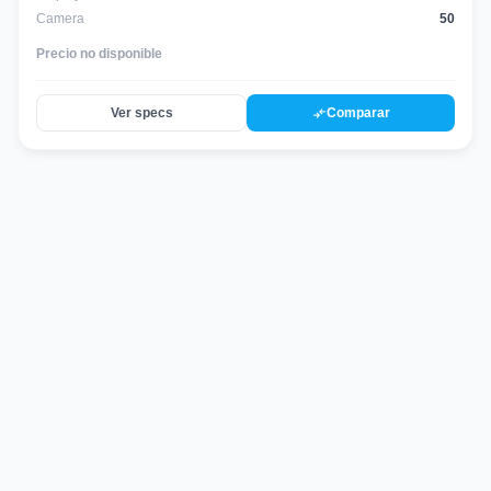
Camera
50
Precio no disponible
compare_arrows
Ver specs
Comparar