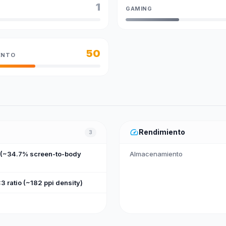
1
GAMING
50
ENTO
speed
Rendimiento
3
m (~34.7% screen-to-body
Almacenamiento
3 ratio (~182 ppi density)