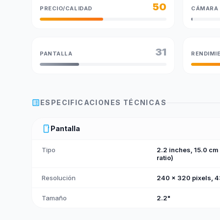
50
PRECIO/CALIDAD
CÁMARA
31
PANTALLA
RENDIMI
list_alt
ESPECIFICACIONES TÉCNICAS
smartphone
Pantalla
Tipo
2.2 inches, 15.0 c
ratio)
Resolución
240 x 320 pixels, 4:
Tamaño
2.2"