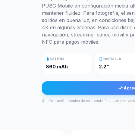
PUBG Mobile en configuración media-alt
mantener fluidez. Para fotografía, el se
sólidos en buena luz; en condiciones baj
4K en algunas escenas. Para uso diario e
navegación, streaming, banca móvil y pr
NFC para pagos móviles.
battery_full
smartphone
BATERÍA
PANTALLA
860 mAh
2.2"
compare_arrows
Agre
Información técnica de referencia. Para comprar, visit
info