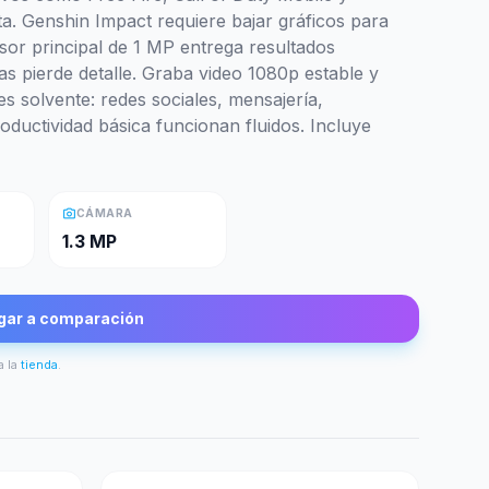
a. Genshin Impact requiere bajar gráficos para
nsor principal de 1 MP entrega resultados
as pierde detalle. Graba video 1080p estable y
s solvente: redes sociales, mensajería,
oductividad básica funcionan fluidos. Incluye
photo_camera
CÁMARA
1.3 MP
gar a comparación
a la
tienda
.