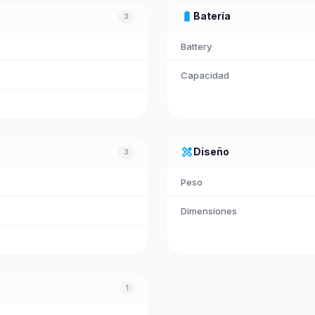
battery_full
Batería
3
Battery
Capacidad
design_services
Diseño
3
Peso
Dimensiones
1