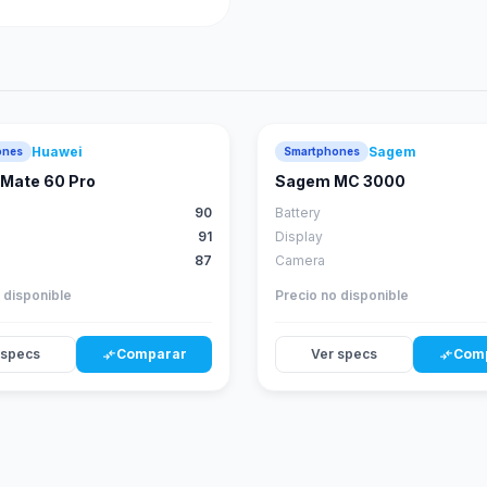
Huawei
Sagem
ones
Smartphones
88
score
Mate 60 Pro
Sagem MC 3000
90
Battery
91
Display
87
Camera
 disponible
Precio no disponible
 specs
Comparar
Ver specs
Com
compare_arrows
compare_arrows