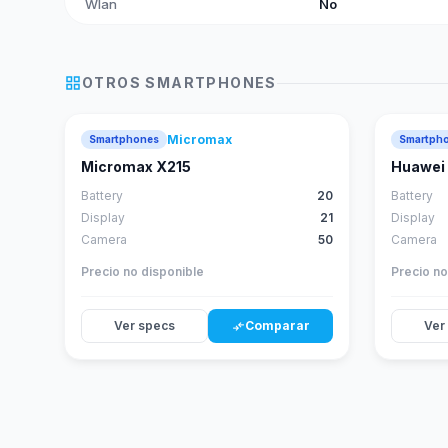
Wlan
No
grid_view
OTROS
SMARTPHONES
Micromax
Smartphones
Smartph
Micromax X215
Huawei 
Battery
20
Battery
Display
21
Display
Camera
50
Camera
Precio no disponible
Precio no
Ver specs
Comparar
Ver
compare_arrows