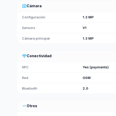
photo_camera
Cámara
Configuración
1.3 MP
Sensors
V1
Cámara principal
1.3 MP
wifi
Conectividad
NFC
Yes (payments)
Red
GSM
Bluetooth
2.0
more_horiz
Otros