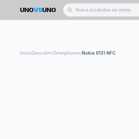
UNO
VS
UNO
search
Inicio
/
Descubrir
/
Smartphones
/
Nokia 6131 NFC
smartphone
NOKIA