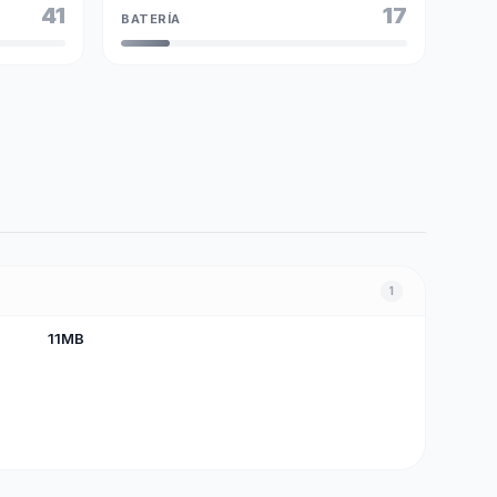
41
17
BATERÍA
1
11MB