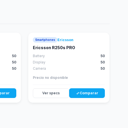
Ericsson
Smartphones
Ericsson R250s PRO
50
Battery
50
50
Display
50
50
Camera
50
Precio no disponible
parar
Ver specs
Comparar
compare_arrows