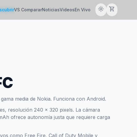
light_mode
shopping_cart
scubrir
VS Comparar
Noticias
Videos
En Vivo
FC
 gama media de Nokia. Funciona con Android.
hes, resolución 240 x 320 pixels. La cámara
 mAh ofrece autonomía justa que requiere carga
tivos como Free Fire, Call of Duty Mobile y