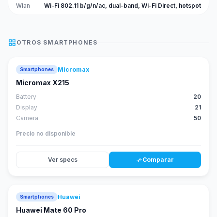
Wlan
Wi-Fi 802.11 b/g/n/ac, dual-band, Wi-Fi Direct, hotspot
grid_view
OTROS
SMARTPHONES
Micromax
Smartphones
Micromax X215
Battery
20
Display
21
Camera
50
Precio no disponible
Ver specs
Comparar
compare_arrows
Huawei
Smartphones
88
score
Huawei Mate 60 Pro