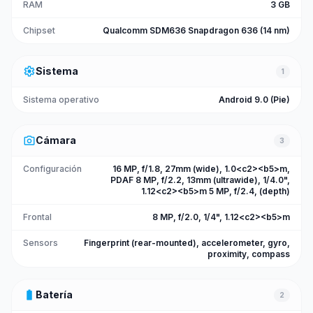
RAM
3 GB
Chipset
Qualcomm SDM636 Snapdragon 636 (14 nm)
settings
Sistema
1
Sistema operativo
Android 9.0 (Pie)
photo_camera
Cámara
3
Configuración
16 MP, f/1.8, 27mm (wide), 1.0<c2><b5>m,
PDAF 8 MP, f/2.2, 13mm (ultrawide), 1/4.0",
1.12<c2><b5>m 5 MP, f/2.4, (depth)
Frontal
8 MP, f/2.0, 1/4", 1.12<c2><b5>m
Sensors
Fingerprint (rear-mounted), accelerometer, gyro,
proximity, compass
battery_full
Batería
2