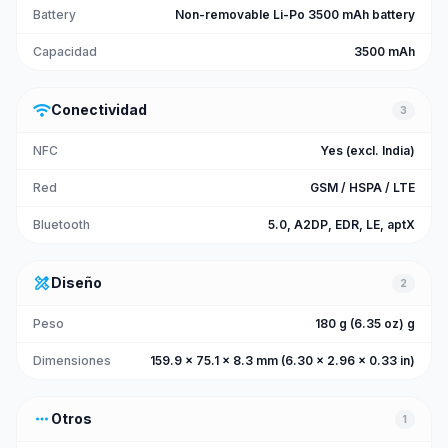
Battery
Non-removable Li-Po 3500 mAh battery
Capacidad
3500 mAh
wifi
Conectividad
3
NFC
Yes (excl. India)
Red
GSM / HSPA / LTE
Bluetooth
5.0, A2DP, EDR, LE, aptX
design_services
Diseño
2
Peso
180 g (6.35 oz) g
Dimensiones
159.9 x 75.1 x 8.3 mm (6.30 x 2.96 x 0.33 in)
more_horiz
Otros
1