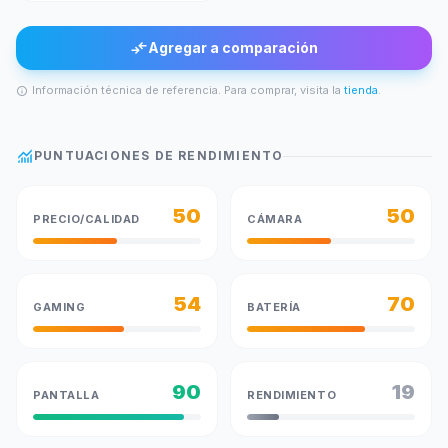
compare_arrows
Agregar a comparación
Información técnica de referencia. Para comprar, visita la
tienda
.
info
monitoring
PUNTUACIONES DE RENDIMIENTO
50
50
PRECIO/CALIDAD
CÁMARA
54
70
GAMING
BATERÍA
90
19
PANTALLA
RENDIMIENTO