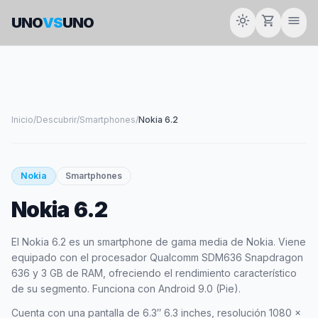
light_mode
shopping_cart
menu
UNO
VS
UNO
Inicio
/
Descubrir
/
Smartphones
/
Nokia 6.2
smartphone
Nokia
Smartphones
Nokia 6.2
NOKIA
El Nokia 6.2 es un smartphone de gama media de Nokia. Viene
equipado con el procesador Qualcomm SDM636 Snapdragon
636 y 3 GB de RAM, ofreciendo el rendimiento característico
de su segmento. Funciona con Android 9.0 (Pie).
Cuenta con una pantalla de 6.3″ 6.3 inches, resolución 1080 x