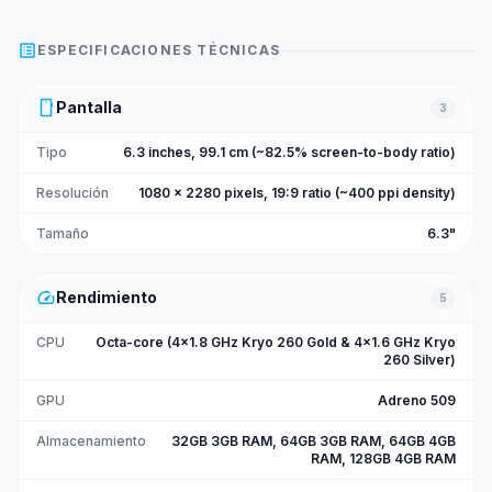
list_alt
ESPECIFICACIONES TÉCNICAS
smartphone
Pantalla
3
Tipo
6.3 inches, 99.1 cm (~82.5% screen-to-body ratio)
Resolución
1080 x 2280 pixels, 19:9 ratio (~400 ppi density)
Tamaño
6.3"
speed
Rendimiento
5
CPU
Octa-core (4x1.8 GHz Kryo 260 Gold & 4x1.6 GHz Kryo
260 Silver)
GPU
Adreno 509
Almacenamiento
32GB 3GB RAM, 64GB 3GB RAM, 64GB 4GB
RAM, 128GB 4GB RAM