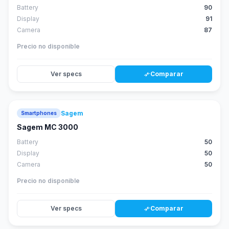
Battery
90
Display
91
Camera
87
Precio no disponible
Ver specs
Comparar
compare_arrows
Sagem
Smartphones
Sagem MC 3000
Battery
50
Display
50
Camera
50
Precio no disponible
Ver specs
Comparar
compare_arrows