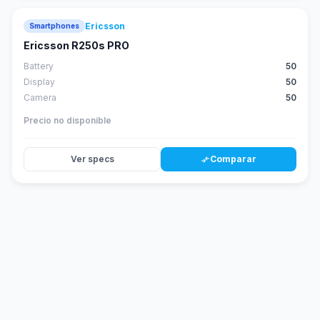
Ericsson
Smartphones
Ericsson R250s PRO
Battery
50
Display
50
Camera
50
Precio no disponible
Ver specs
Comparar
compare_arrows