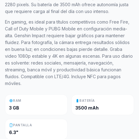
2280 pixels. Su batería de 3500 mAh ofrece autonomía justa
que requiere carga al final del día con uso intenso.
En gaming, es ideal para títulos competitivos como Free Fire,
Call of Duty Mobile y PUBG Mobile en configuración media-
alta. Genshin Impact requiere bajar gráficos para mantener
fluidez. Para fotografía, la cámara entrega resultados sólidos
en buena luz; en condiciones bajas pierde detalle. Graba
video 1080p estable y 4K en algunas escenas. Para uso diario
es solvente: redes sociales, mensajería, navegación,
streaming, banca móvil y productividad básica funcionan
fluidos. Compatible con LTE/4G. Incluye NFC para pagos
móviles.
memory
battery_full
RAM
BATERÍA
3 GB
3500 mAh
smartphone
PANTALLA
6.3"