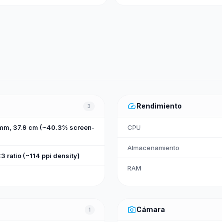
speed
Rendimiento
3
 mm, 37.9 cm (~40.3% screen-
CPU
Almacenamiento
3 ratio (~114 ppi density)
RAM
photo_camera
Cámara
1