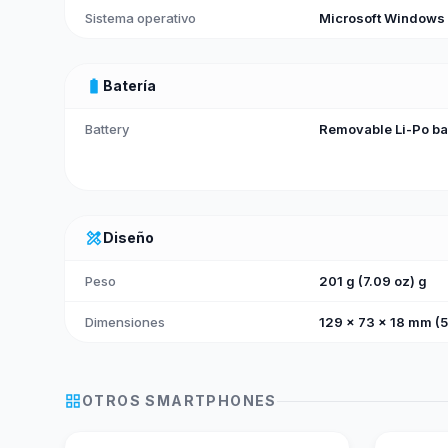
Sistema operativo
Microsoft Windows
battery_full
Batería
Battery
Removable Li-Po ba
design_services
Diseño
Peso
201 g (7.09 oz) g
Dimensiones
129 x 73 x 18 mm (5.
grid_view
OTROS
SMARTPHONES