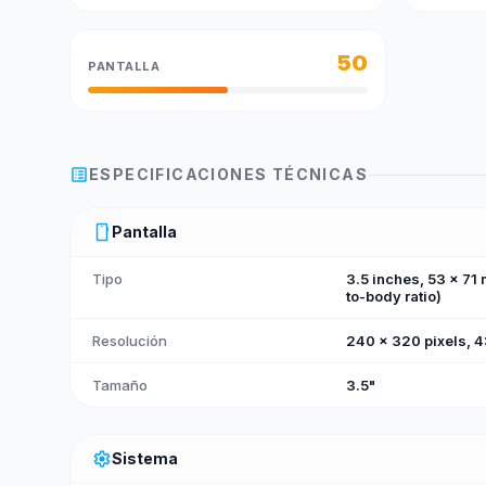
50
PANTALLA
list_alt
ESPECIFICACIONES TÉCNICAS
smartphone
Pantalla
Tipo
3.5 inches, 53 x 71
to-body ratio)
Resolución
240 x 320 pixels, 4:
Tamaño
3.5"
settings
Sistema