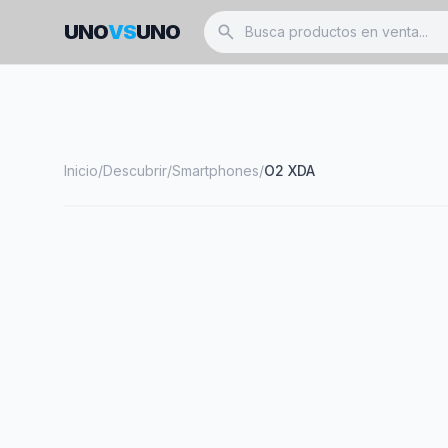
UNO
VS
UNO
search
Inicio
/
Descubrir
/
Smartphones
/
O2 XDA
smartphone
O2