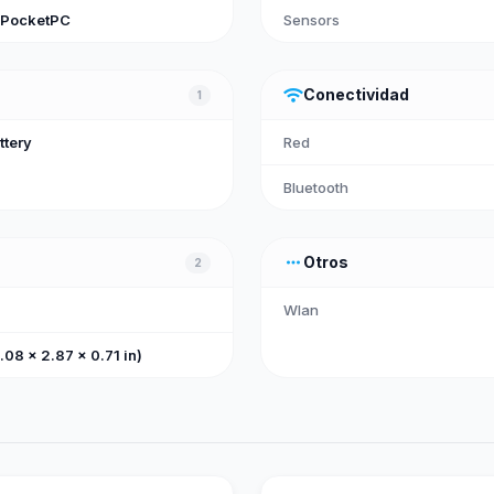
 PocketPC
Sensors
wifi
Conectividad
1
ttery
Red
Bluetooth
more_horiz
Otros
2
Wlan
08 x 2.87 x 0.71 in)