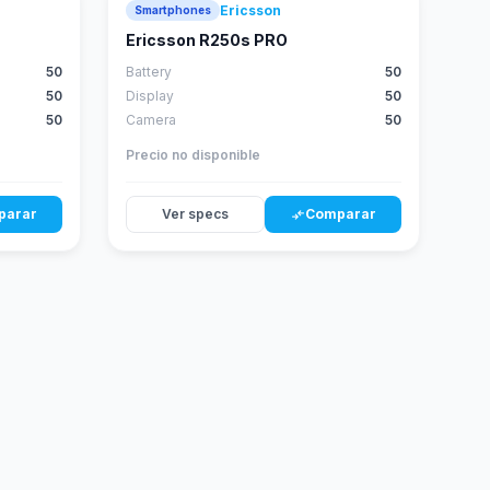
Ericsson
Smartphones
Ericsson R250s PRO
50
Battery
50
50
Display
50
50
Camera
50
Precio no disponible
parar
Ver specs
Comparar
compare_arrows