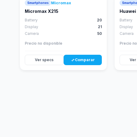
Micromax
Smartphones
Smartph
Micromax X215
Huawei 
Battery
20
Battery
Display
21
Display
Camera
50
Camera
Precio no disponible
Precio no
Ver specs
Comparar
Ver
compare_arrows