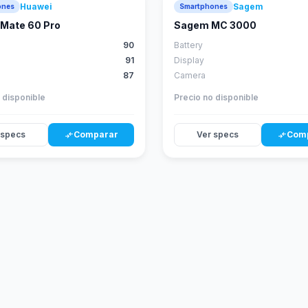
Huawei
Sagem
ones
Smartphones
88
score
Mate 60 Pro
Sagem MC 3000
90
Battery
91
Display
87
Camera
 disponible
Precio no disponible
 specs
Comparar
Ver specs
Com
compare_arrows
compare_arrows