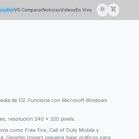
light_mode
shopping_cart
scubrir
VS Comparar
Noticias
Videos
En Vivo
edia de O2. Funciona con Microsoft Windows
es, resolución 240 x 320 pixels.
tivos como Free Fire, Call of Duty Mobile y
a. Genshin Impact requiere bajar gráficos para