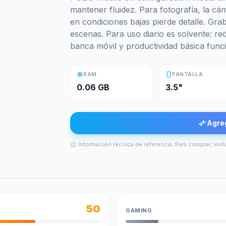
mantener fluidez. Para fotografía, la cá
en condiciones bajas pierde detalle. Gr
escenas. Para uso diario es solvente: re
banca móvil y productividad básica funci
memory
smartphone
RAM
PANTALLA
0.06 GB
3.5"
compare_arrows
Agre
Información técnica de referencia. Para comprar, visit
info
50
GAMING