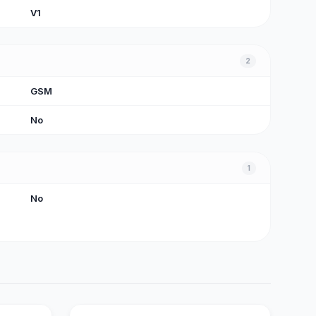
V1
2
GSM
No
1
No