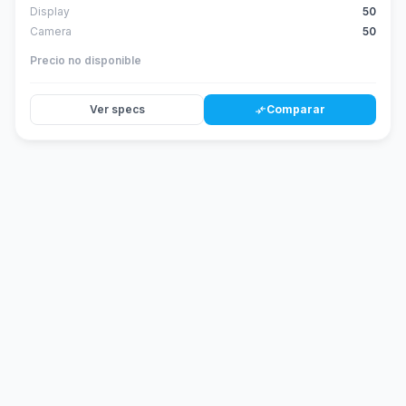
Display
50
Camera
50
Precio no disponible
Ver specs
Comparar
compare_arrows