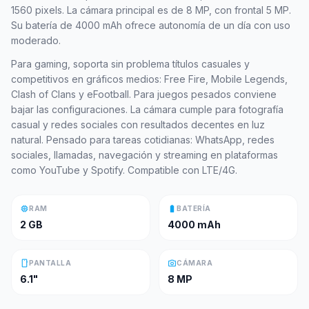
1560 pixels. La cámara principal es de 8 MP, con frontal 5 MP.
Su batería de 4000 mAh ofrece autonomía de un día con uso
moderado.
Para gaming, soporta sin problema títulos casuales y
competitivos en gráficos medios: Free Fire, Mobile Legends,
Clash of Clans y eFootball. Para juegos pesados conviene
bajar las configuraciones. La cámara cumple para fotografía
casual y redes sociales con resultados decentes en luz
natural. Pensado para tareas cotidianas: WhatsApp, redes
sociales, llamadas, navegación y streaming en plataformas
como YouTube y Spotify. Compatible con LTE/4G.
memory
battery_full
RAM
BATERÍA
2 GB
4000 mAh
smartphone
photo_camera
PANTALLA
CÁMARA
6.1"
8 MP