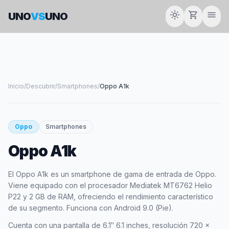
light_mode
shopping_cart
menu
UNO
VS
UNO
Inicio
/
Descubrir
/
Smartphones
/
Oppo A1k
smartphone
Oppo
Smartphones
Oppo A1k
OPPO
El Oppo A1k es un smartphone de gama de entrada de Oppo.
Viene equipado con el procesador Mediatek MT6762 Helio
P22 y 2 GB de RAM, ofreciendo el rendimiento característico
de su segmento. Funciona con Android 9.0 (Pie).
Cuenta con una pantalla de 6.1″ 6.1 inches, resolución 720 x