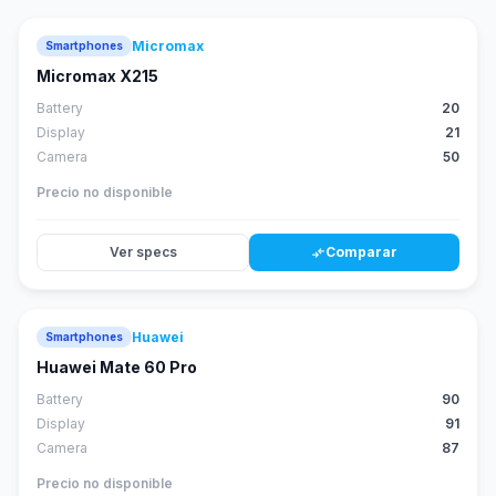
Micromax
Smartphones
Micromax X215
Battery
20
Display
21
Camera
50
Precio no disponible
Ver specs
Comparar
compare_arrows
Huawei
Smartphones
88
score
Huawei Mate 60 Pro
Battery
90
Display
91
Camera
87
Precio no disponible