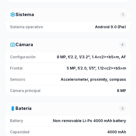
settings
Sistema
1
Sistema operativo
Android 9.0 (Pie)
photo_camera
Cámara
4
Configuración
8 MP, f/2.2, 1/3.2", 1.4<c2><b5>m, AF
Frontal
5 MP, f/2.0, 1/5", 1.12<c2><b5>m
Sensors
Accelerometer, proximity, compass
Cámara principal
8 MP
battery_full
Batería
2
Battery
Non-removable Li-Po 4000 mAh battery
Capacidad
4000 mAh