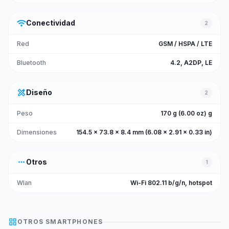
wifi
Conectividad
2
Red
GSM / HSPA / LTE
Bluetooth
4.2, A2DP, LE
design_services
Diseño
2
Peso
170 g (6.00 oz) g
Dimensiones
154.5 x 73.8 x 8.4 mm (6.08 x 2.91 x 0.33 in)
more_horiz
Otros
1
Wlan
Wi-Fi 802.11 b/g/n, hotspot
grid_view
OTROS
SMARTPHONES