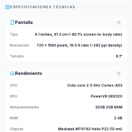
list_alt
ESPECIFICACIONES TÉCNICAS
smartphone
Pantalla
3
Tipo
6.1 inches, 91.3 cm (~80.1% screen-to-body ratio)
Resolución
720 x 1560 pixels, 19.5:9 ratio (~282 ppi density)
Tamaño
6.1"
speed
Rendimiento
5
CPU
Octa-core 2.0 GHz Cortex-A53
GPU
PowerVR GE8320
Almacenamiento
32GB 2GB RAM
RAM
2 GB
Chipset
Mediatek MT6762 Helio P22 (12 nm)