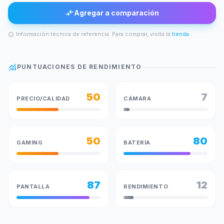
compare_arrows
Agregar a comparación
Información técnica de referencia. Para comprar, visita la
tienda
.
info
monitoring
PUNTUACIONES DE RENDIMIENTO
50
7
PRECIO/CALIDAD
CÁMARA
50
80
GAMING
BATERÍA
87
12
PANTALLA
RENDIMIENTO