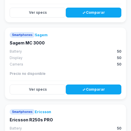
Ver specs
Comparar
compare_arrows
Sagem
Smartphones
Sagem MC 3000
Battery
50
Display
50
Camera
50
Precio no disponible
Ver specs
Comparar
compare_arrows
Ericsson
Smartphones
Ericsson R250s PRO
Battery
50