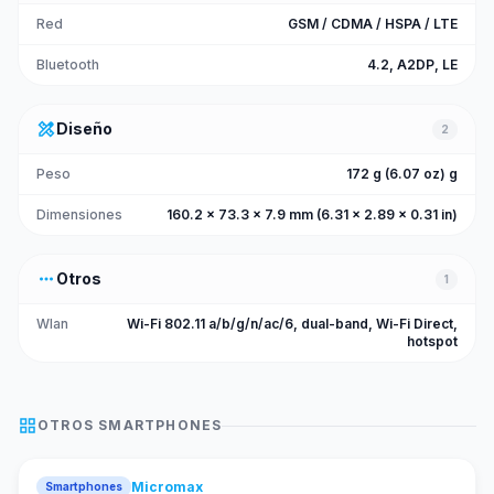
Red
GSM / CDMA / HSPA / LTE
Bluetooth
4.2, A2DP, LE
design_services
Diseño
2
Peso
172 g (6.07 oz) g
Dimensiones
160.2 x 73.3 x 7.9 mm (6.31 x 2.89 x 0.31 in)
more_horiz
Otros
1
Wlan
Wi-Fi 802.11 a/b/g/n/ac/6, dual-band, Wi-Fi Direct,
hotspot
grid_view
OTROS
SMARTPHONES
Micromax
Smartphones