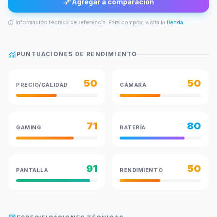
compare_arrows
Agregar a comparación
Información técnica de referencia. Para comprar, visita la
tienda
.
info
monitoring
PUNTUACIONES DE RENDIMIENTO
50
50
PRECIO/CALIDAD
CÁMARA
71
80
GAMING
BATERÍA
91
50
PANTALLA
RENDIMIENTO