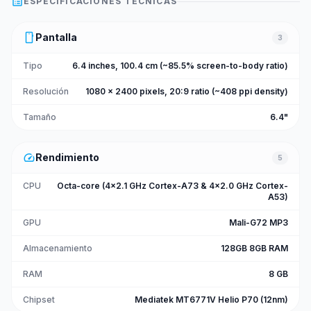
list_alt
ESPECIFICACIONES TÉCNICAS
smartphone
Pantalla
3
Tipo
6.4 inches, 100.4 cm (~85.5% screen-to-body ratio)
Resolución
1080 x 2400 pixels, 20:9 ratio (~408 ppi density)
Tamaño
6.4"
speed
Rendimiento
5
CPU
Octa-core (4x2.1 GHz Cortex-A73 & 4x2.0 GHz Cortex-
A53)
GPU
Mali-G72 MP3
Almacenamiento
128GB 8GB RAM
RAM
8 GB
Chipset
Mediatek MT6771V Helio P70 (12nm)