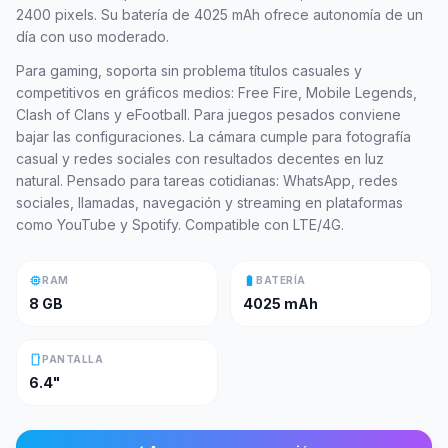
2400 pixels. Su batería de 4025 mAh ofrece autonomía de un
día con uso moderado.
Para gaming, soporta sin problema títulos casuales y
competitivos en gráficos medios: Free Fire, Mobile Legends,
Clash of Clans y eFootball. Para juegos pesados conviene
bajar las configuraciones. La cámara cumple para fotografía
casual y redes sociales con resultados decentes en luz
natural. Pensado para tareas cotidianas: WhatsApp, redes
sociales, llamadas, navegación y streaming en plataformas
como YouTube y Spotify. Compatible con LTE/4G.
memory
battery_full
RAM
BATERÍA
8 GB
4025 mAh
smartphone
PANTALLA
6.4"