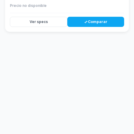
Precio no disponible
Ver specs
Comparar
compare_arrows