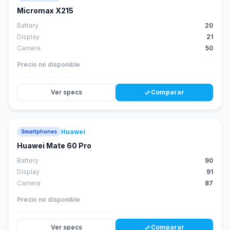
Micromax X215
Battery
20
Display
21
Camera
50
Precio no disponible
Ver specs
Comparar
compare_arrows
Huawei
Smartphones
88
score
Huawei Mate 60 Pro
Battery
90
Display
91
Camera
87
Precio no disponible
Ver specs
Comparar
compare_arrows