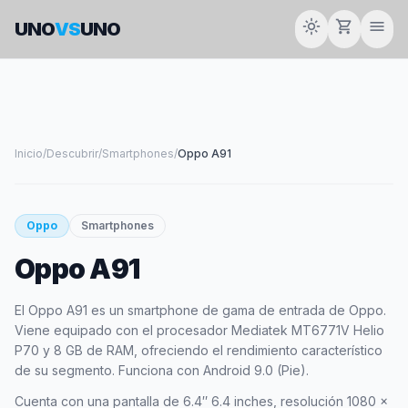
light_mode
shopping_cart
menu
UNO
VS
UNO
Inicio
/
Descubrir
/
Smartphones
/
Oppo A91
smartphone
Oppo
Smartphones
Oppo A91
OPPO
El Oppo A91 es un smartphone de gama de entrada de Oppo.
Viene equipado con el procesador Mediatek MT6771V Helio
P70 y 8 GB de RAM, ofreciendo el rendimiento característico
de su segmento. Funciona con Android 9.0 (Pie).
Cuenta con una pantalla de 6.4″ 6.4 inches, resolución 1080 x