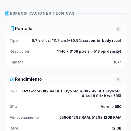
list_alt
ESPECIFICACIONES TÉCNICAS
smartphone
Pantalla
3
Tipo
6.7 inches, 111.7 cm (~90.9% screen-to-body ratio)
Resolución
1440 x 3168 pixels (~513 ppi density)
Tamaño
6.7"
speed
Rendimiento
5
CPU
Octa-core (1x2.84 GHz Kryo 585 & 3x2.42 GHz Kryo 585
& 4x1.8 GHz Kryo 585)
GPU
Adreno 650
Almacenamiento
256GB 12GB RAM, 512GB 12GB RAM
RAM
12 GB