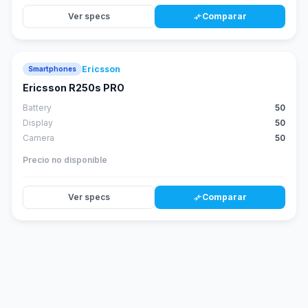
Ver specs
Comparar
compare_arrows
Ericsson
Smartphones
Ericsson R250s PRO
Battery
50
Display
50
Camera
50
Precio no disponible
Ver specs
Comparar
compare_arrows