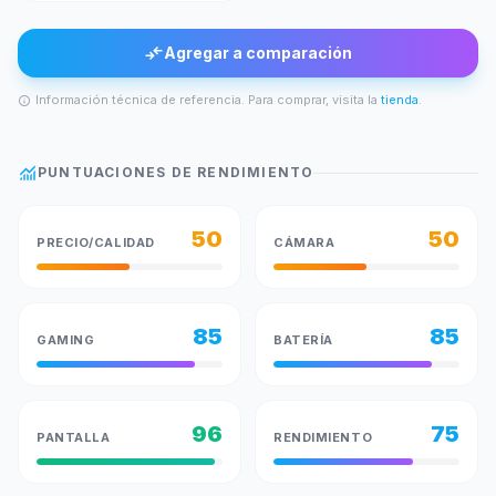
compare_arrows
Agregar a comparación
Información técnica de referencia. Para comprar, visita la
tienda
.
info
monitoring
PUNTUACIONES DE RENDIMIENTO
50
50
PRECIO/CALIDAD
CÁMARA
85
85
GAMING
BATERÍA
96
75
PANTALLA
RENDIMIENTO