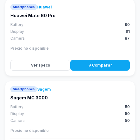
Huawei
Smartphones
88
score
Huawei Mate 60 Pro
Battery
90
Display
91
Camera
87
Precio no disponible
Ver specs
Comparar
compare_arrows
Sagem
Smartphones
Sagem MC 3000
Battery
50
Display
50
Camera
50
Precio no disponible