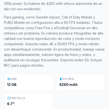
3168 pixels. Su batería de 4260 mAh ofrece autonomía de un
día con uso moderado.
Para gaming, corre Genshin Impact, Call of Duty Mobile y
PUBG Mobile en configuración alta a 60 FPS estables. Títulos
competitivos como Free Fire o eFootball funcionan en alto
refresco sin problema. Su cámara produce fotografías de alta
calidad con buena reproducción de color y modo nocturno
competente. Soporta video 4K a 30/60 FPS y modo retrato
con desenfoque convincente. En productividad, maneja varias
apps simultáneamente, edición ligera de fotos y video, y
multitarea sin recargas frecuentes. Soporta redes 5G. Incluye
NFC para pagos móviles.
memory
battery_full
RAM
BATERÍA
12 GB
4260 mAh
smartphone
PANTALLA
6.7"