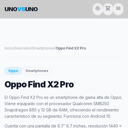
light_mode
shopping_cart
menu
UNO
VS
UNO
Inicio
/
Descubrir
/
Smartphones
/
Oppo Find X2 Pro
smartphone
Oppo
Smartphones
Oppo Find X2 Pro
OPPO
El Oppo Find X2 Pro es un smartphone de gama alta de Oppo.
Viene equipado con el procesador Qualcomm SM8250
Snapdragon 865 y 12 GB de RAM, ofreciendo el rendimiento
característico de su segmento. Funciona con Android 10.
Cuenta con una pantalla de 6.7″ 6.7 inches, resolución 1440 x