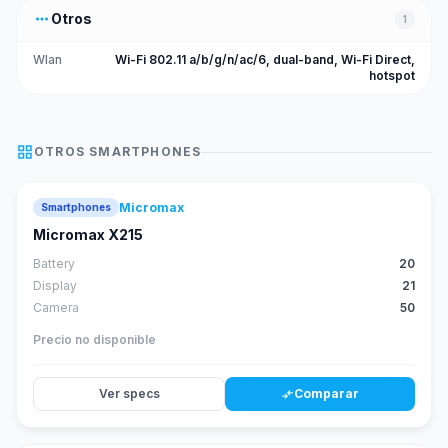
more_horiz
Otros
1
Wlan
Wi-Fi 802.11 a/b/g/n/ac/6, dual-band, Wi-Fi Direct,
hotspot
grid_view
OTROS
SMARTPHONES
Micromax
Smartphones
Micromax X215
Battery
20
Display
21
Camera
50
Precio no disponible
Ver specs
Comparar
compare_arrows