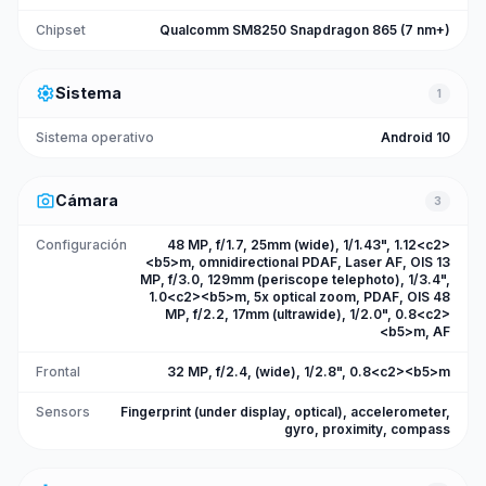
Chipset
Qualcomm SM8250 Snapdragon 865 (7 nm+)
settings
Sistema
1
Sistema operativo
Android 10
photo_camera
Cámara
3
Configuración
48 MP, f/1.7, 25mm (wide), 1/1.43", 1.12<c2>
<b5>m, omnidirectional PDAF, Laser AF, OIS 13
MP, f/3.0, 129mm (periscope telephoto), 1/3.4",
1.0<c2><b5>m, 5x optical zoom, PDAF, OIS 48
MP, f/2.2, 17mm (ultrawide), 1/2.0", 0.8<c2>
<b5>m, AF
Frontal
32 MP, f/2.4, (wide), 1/2.8", 0.8<c2><b5>m
Sensors
Fingerprint (under display, optical), accelerometer,
gyro, proximity, compass