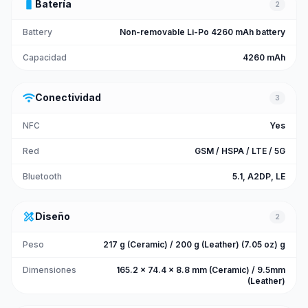
battery_full
Batería
2
Battery
Non-removable Li-Po 4260 mAh battery
Capacidad
4260 mAh
wifi
Conectividad
3
NFC
Yes
Red
GSM / HSPA / LTE / 5G
Bluetooth
5.1, A2DP, LE
design_services
Diseño
2
Peso
217 g (Ceramic) / 200 g (Leather) (7.05 oz) g
Dimensiones
165.2 x 74.4 x 8.8 mm (Ceramic) / 9.5mm
(Leather)