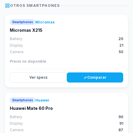
grid_view
OTROS
SMARTPHONES
Micromax
Smartphones
Micromax X215
Battery
20
Display
21
Camera
50
Precio no disponible
Ver specs
Comparar
compare_arrows
Huawei
Smartphones
88
score
Huawei Mate 60 Pro
Battery
90
Display
91
Camera
87