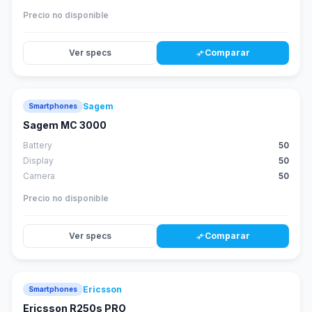
Precio no disponible
Ver specs
Comparar
compare_arrows
Sagem
Smartphones
Sagem MC 3000
Battery
50
Display
50
Camera
50
Precio no disponible
Ver specs
Comparar
compare_arrows
Ericsson
Smartphones
Ericsson R250s PRO