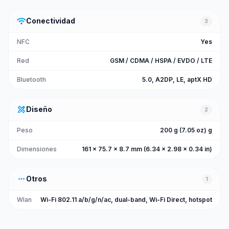
wifi
Conectividad
3
NFC
Yes
Red
GSM / CDMA / HSPA / EVDO / LTE
Bluetooth
5.0, A2DP, LE, aptX HD
design_services
Diseño
2
Peso
200 g (7.05 oz) g
Dimensiones
161 x 75.7 x 8.7 mm (6.34 x 2.98 x 0.34 in)
more_horiz
Otros
1
Wlan
Wi-Fi 802.11 a/b/g/n/ac, dual-band, Wi-Fi Direct, hotspot