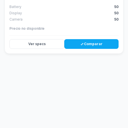
Battery
50
Display
50
Camera
50
Precio no disponible
Ver specs
Comparar
compare_arrows