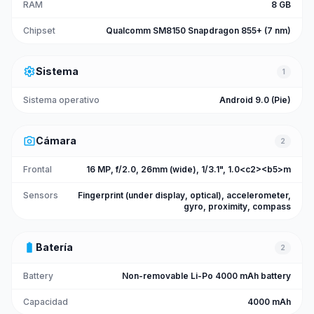
RAM
8 GB
Chipset
Qualcomm SM8150 Snapdragon 855+ (7 nm)
settings
Sistema
1
Sistema operativo
Android 9.0 (Pie)
photo_camera
Cámara
2
Frontal
16 MP, f/2.0, 26mm (wide), 1/3.1", 1.0<c2><b5>m
Sensors
Fingerprint (under display, optical), accelerometer,
gyro, proximity, compass
battery_full
Batería
2
Battery
Non-removable Li-Po 4000 mAh battery
Capacidad
4000 mAh