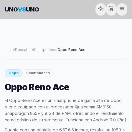
light_mode
shopping_cart
menu
UNO
VS
UNO
Inicio
/
Descubrir
/
Smartphones
/
Oppo Reno Ace
smartphone
Oppo
Smartphones
Oppo Reno Ace
OPPO
El Oppo Reno Ace es un smartphone de gama alta de Oppo.
Viene equipado con el procesador Qualcomm SM8150
Snapdragon 855+ y 8 GB de RAM, ofreciendo el rendimiento
característico de su segmento. Funciona con Android 9.0 (Pie).
Cuenta con una pantalla de 6.5″ 6.5 inches, resolución 1080 x