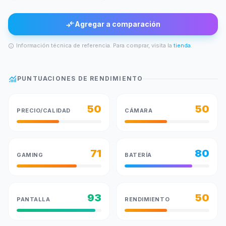
compare_arrows
Agregar a comparación
Información técnica de referencia. Para comprar, visita la
tienda
.
info
monitoring
PUNTUACIONES DE RENDIMIENTO
50
50
PRECIO/CALIDAD
CÁMARA
71
80
GAMING
BATERÍA
93
50
PANTALLA
RENDIMIENTO