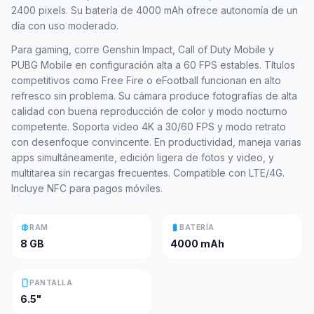
2400 pixels. Su batería de 4000 mAh ofrece autonomía de un
día con uso moderado.
Para gaming, corre Genshin Impact, Call of Duty Mobile y
PUBG Mobile en configuración alta a 60 FPS estables. Títulos
competitivos como Free Fire o eFootball funcionan en alto
refresco sin problema. Su cámara produce fotografías de alta
calidad con buena reproducción de color y modo nocturno
competente. Soporta video 4K a 30/60 FPS y modo retrato
con desenfoque convincente. En productividad, maneja varias
apps simultáneamente, edición ligera de fotos y video, y
multitarea sin recargas frecuentes. Compatible con LTE/4G.
Incluye NFC para pagos móviles.
memory
battery_full
RAM
BATERÍA
8 GB
4000 mAh
smartphone
PANTALLA
6.5"