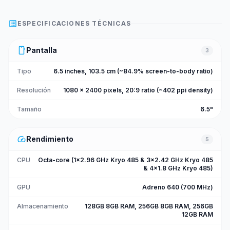
list_alt
ESPECIFICACIONES TÉCNICAS
smartphone
Pantalla
3
Tipo
6.5 inches, 103.5 cm (~84.9% screen-to-body ratio)
Resolución
1080 x 2400 pixels, 20:9 ratio (~402 ppi density)
Tamaño
6.5"
speed
Rendimiento
5
CPU
Octa-core (1x2.96 GHz Kryo 485 & 3x2.42 GHz Kryo 485
& 4x1.8 GHz Kryo 485)
GPU
Adreno 640 (700 MHz)
Almacenamiento
128GB 8GB RAM, 256GB 8GB RAM, 256GB
12GB RAM