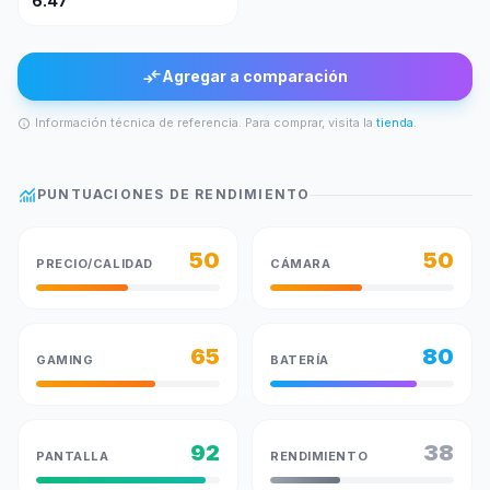
6.47"
compare_arrows
Agregar a comparación
Información técnica de referencia. Para comprar, visita la
tienda
.
info
monitoring
PUNTUACIONES DE RENDIMIENTO
50
50
PRECIO/CALIDAD
CÁMARA
65
80
GAMING
BATERÍA
92
38
PANTALLA
RENDIMIENTO