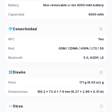
Battery
Non-removable Li-Ion 4000 mAh battery
Capacidad
4000 mAh
wifi
Conectividad
3
NFC
Yes
Red
GSM / CDMA / HSPA / LTE / 5G
Bluetooth
5.0, A2DP, LE
design_services
Diseño
2
Peso
171 g (6.03 oz) g
Dimensiones
159.2 x 73.4 x 7.9 mm (6.27 x 2.89 x 0.31 in)
more_horiz
Otros
1