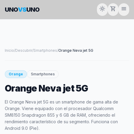
light_mode
shopping_cart
menu
UNO
VS
UNO
Inicio
/
Descubrir
/
Smartphones
/
Orange Neva jet 5G
smartphone
Orange
Smartphones
Orange Neva jet 5G
ORANGE
El Orange Neva jet 5G es un smartphone de gama alta de
Orange. Viene equipado con el procesador Qualcomm
SM8150 Snapdragon 855 y 6 GB de RAM, ofreciendo el
rendimiento característico de su segmento. Funciona con
Android 9.0 (Pie).