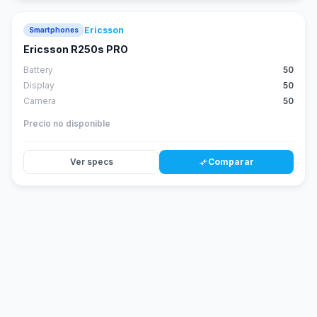
Ericsson
Smartphones
Ericsson R250s PRO
Battery
50
Display
50
Camera
50
Precio no disponible
Ver specs
Comparar
compare_arrows