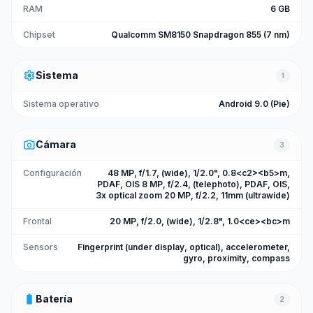
RAM
6 GB
Chipset
Qualcomm SM8150 Snapdragon 855 (7 nm)
settings
Sistema
1
Sistema operativo
Android 9.0 (Pie)
photo_camera
Cámara
3
Configuración
48 MP, f/1.7, (wide), 1/2.0", 0.8<c2><b5>m,
PDAF, OIS 8 MP, f/2.4, (telephoto), PDAF, OIS,
3x optical zoom 20 MP, f/2.2, 11mm (ultrawide)
Frontal
20 MP, f/2.0, (wide), 1/2.8", 1.0<ce><bc>m
Sensors
Fingerprint (under display, optical), accelerometer,
gyro, proximity, compass
battery_full
Batería
2