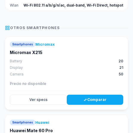
Wlan
Wi-Fi 802.11 a/b/g/n/ac, dual-band, Wi-Fi Direct, hotspot
grid_view
OTROS
SMARTPHONES
Micromax
Smartphones
Micromax X215
Battery
20
Display
21
Camera
50
Precio no disponible
Ver specs
Comparar
compare_arrows
Huawei
Smartphones
88
score
Huawei Mate 60 Pro