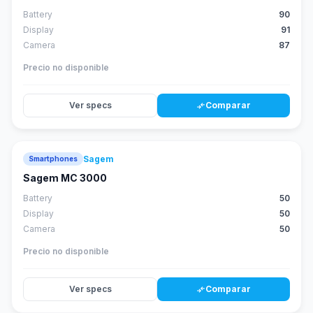
Battery
90
Display
91
Camera
87
Precio no disponible
Ver specs
Comparar
compare_arrows
Sagem
Smartphones
Sagem MC 3000
Battery
50
Display
50
Camera
50
Precio no disponible
Ver specs
Comparar
compare_arrows