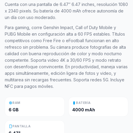
Cuenta con una pantalla de 6.47″ 6.47 inches, resolución 1080
x 2340 pixels. Su batería de 4000 mAh ofrece autonomía de
un día con uso moderado.
Para gaming, corre Genshin Impact, Call of Duty Mobile y
PUBG Mobile en configuración alta a 60 FPS estables. Títulos
competitivos como Free Fire o eFootball funcionan en alto
refresco sin problema. Su cámara produce fotografías de alta
calidad con buena reproducción de color y modo nocturno
competente. Soporta video 4K a 30/60 FPS y modo retrato
con desenfoque convincente. En productividad, maneja varias
apps simultáneamente, edición ligera de fotos y video, y
multitarea sin recargas frecuentes. Soporta redes 5G. Incluye
NFC para pagos móviles.
memory
battery_full
RAM
BATERÍA
6 GB
4000 mAh
smartphone
PANTALLA