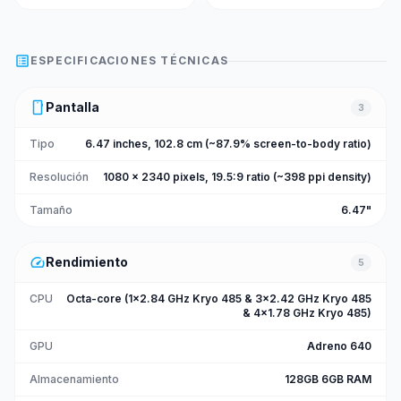
list_alt
ESPECIFICACIONES TÉCNICAS
smartphone
Pantalla
3
Tipo
6.47 inches, 102.8 cm (~87.9% screen-to-body ratio)
Resolución
1080 x 2340 pixels, 19.5:9 ratio (~398 ppi density)
Tamaño
6.47"
speed
Rendimiento
5
CPU
Octa-core (1x2.84 GHz Kryo 485 & 3x2.42 GHz Kryo 485
& 4x1.78 GHz Kryo 485)
GPU
Adreno 640
Almacenamiento
128GB 6GB RAM