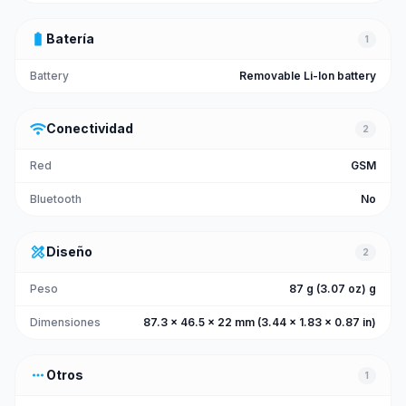
battery_full
Batería
1
Battery
Removable Li-Ion battery
wifi
Conectividad
2
Red
GSM
Bluetooth
No
design_services
Diseño
2
Peso
87 g (3.07 oz) g
Dimensiones
87.3 x 46.5 x 22 mm (3.44 x 1.83 x 0.87 in)
more_horiz
Otros
1