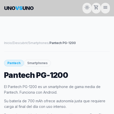
light_mode
shopping_cart
menu
UNO
VS
UNO
Inicio
/
Descubrir
/
Smartphones
/
Pantech PG-1200
smartphone
Pantech
Smartphones
Pantech PG-1200
PANTECH
El Pantech PG-1200 es un smartphone de gama media de
Pantech. Funciona con Android.
Su batería de 700 mAh ofrece autonomía justa que requiere
carga al final del día con uso intenso.