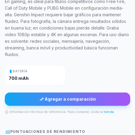
En gaming, es ideal para títulos competitivos como Free Fire,
Call of Duty Mobile y PUBG Mobile en configuración media-
alta. Genshin Impact requiere bajar gráficos para mantener
fluidez. Para fotografía, la cámara entrega resultados sólidos
en buena luz; en condiciones bajas pierde detalle. Graba
video 1080p estable y 4K en algunas escenas. Para uso diario
es solvente: redes sociales, mensajería, navegación,
streaming, banca móvil y productividad básica funcionan
fluidos.
battery_full
BATERÍA
700 mAh
compare_arrows
Agregar a comparación
Información técnica de referencia. Para comprar, visita la
tienda
.
info
monitoring
PUNTUACIONES DE RENDIMIENTO