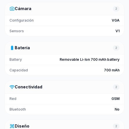
photo_camera
Cámara
2
Configuración
VGA
Sensors
V1
battery_full
Batería
2
Battery
Removable Li-Ion 700 mAh battery
Capacidad
700 mAh
wifi
Conectividad
2
Red
GSM
Bluetooth
No
design_services
Diseño
2