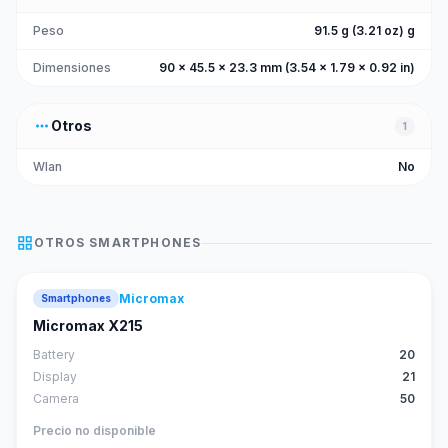
Peso
91.5 g (3.21 oz) g
Dimensiones
90 x 45.5 x 23.3 mm (3.54 x 1.79 x 0.92 in)
more_horiz
Otros
1
Wlan
No
grid_view
OTROS
SMARTPHONES
Micromax
Smartphones
Micromax X215
Battery
20
Display
21
Camera
50
Precio no disponible