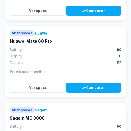
Ver specs
Comparar
compare_arrows
Huawei
Smartphones
88
score
Huawei Mate 60 Pro
Battery
90
Display
91
Camera
87
Precio no disponible
Ver specs
Comparar
compare_arrows
Sagem
Smartphones
Sagem MC 3000
Battery
50