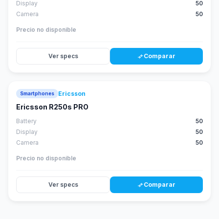
Display
50
Camera
50
Precio no disponible
Ver specs
Comparar
compare_arrows
Ericsson
Smartphones
Ericsson R250s PRO
Battery
50
Display
50
Camera
50
Precio no disponible
Ver specs
Comparar
compare_arrows