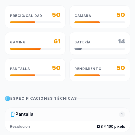
50
50
PRECIO/CALIDAD
CÁMARA
61
14
GAMING
BATERÍA
50
50
PANTALLA
RENDIMIENTO
list_alt
ESPECIFICACIONES TÉCNICAS
smartphone
Pantalla
1
Resolución
128 x 160 pixels