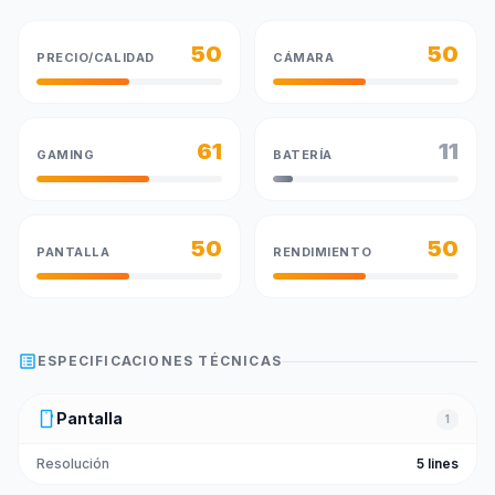
50
50
PRECIO/CALIDAD
CÁMARA
61
11
GAMING
BATERÍA
50
50
PANTALLA
RENDIMIENTO
list_alt
ESPECIFICACIONES TÉCNICAS
smartphone
Pantalla
1
Resolución
5 lines