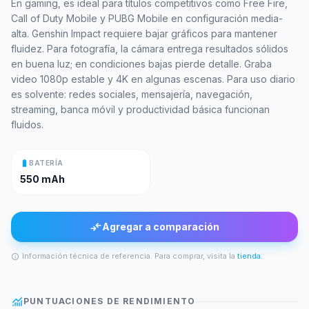
En gaming, es ideal para títulos competitivos como Free Fire,
Call of Duty Mobile y PUBG Mobile en configuración media-
alta. Genshin Impact requiere bajar gráficos para mantener
fluidez. Para fotografía, la cámara entrega resultados sólidos
en buena luz; en condiciones bajas pierde detalle. Graba
video 1080p estable y 4K en algunas escenas. Para uso diario
es solvente: redes sociales, mensajería, navegación,
streaming, banca móvil y productividad básica funcionan
fluidos.
battery_full
BATERÍA
550 mAh
compare_arrows
Agregar a comparación
Información técnica de referencia. Para comprar, visita la
tienda
.
info
monitoring
PUNTUACIONES DE RENDIMIENTO