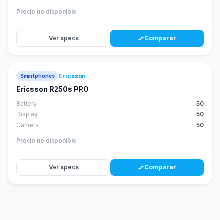
Precio no disponible
Ver specs
Comparar
compare_arrows
Ericsson
Smartphones
Ericsson R250s PRO
Battery
50
Display
50
Camera
50
Precio no disponible
Ver specs
Comparar
compare_arrows