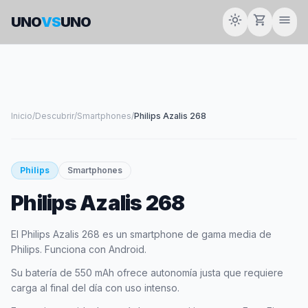
light_mode
shopping_cart
menu
UNO
VS
UNO
Inicio
/
Descubrir
/
Smartphones
/
Philips Azalis 268
smartphone
Philips
Smartphones
Philips Azalis 268
PHILIPS
El Philips Azalis 268 es un smartphone de gama media de
Philips. Funciona con Android.
Su batería de 550 mAh ofrece autonomía justa que requiere
carga al final del día con uso intenso.