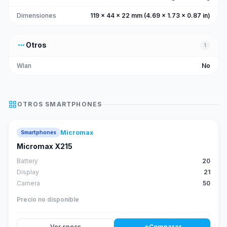
Dimensiones
119 x 44 x 22 mm (4.69 x 1.73 x 0.87 in)
more_horiz
Otros
1
Wlan
No
grid_view
OTROS
SMARTPHONES
Micromax
Smartphones
Micromax X215
Battery
20
Display
21
Camera
50
Precio no disponible
Ver specs
Comparar