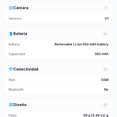
photo_camera
Cámara
1
Sensors
V1
battery_full
Batería
2
Battery
Removable Li-Ion 550 mAh battery
Capacidad
550 mAh
wifi
Conectividad
2
Red
GSM
Bluetooth
No
design_services
Diseño
2
Peso
99 g (3.49 oz) g