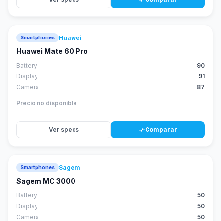
compare_arrows
Huawei
Smartphones
88
score
Huawei Mate 60 Pro
Battery
90
Display
91
Camera
87
Precio no disponible
Ver specs
Comparar
compare_arrows
Sagem
Smartphones
Sagem MC 3000
Battery
50
Display
50
Camera
50