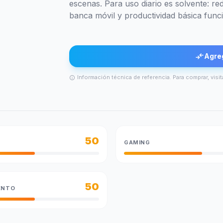
escenas. Para uso diario es solvente: re
banca móvil y productividad básica funci
compare_arrows
Agre
Información técnica de referencia. Para comprar, visit
info
50
GAMING
50
ENTO