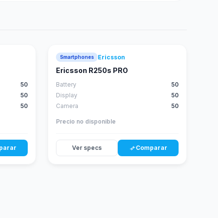
Ericsson
Smartphones
Ericsson R250s PRO
50
Battery
50
50
Display
50
50
Camera
50
Precio no disponible
parar
Ver specs
Comparar
compare_arrows