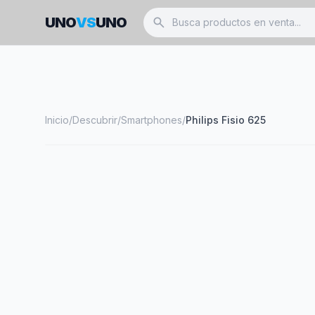
UNO
VS
UNO
search
Inicio
/
Descubrir
/
Smartphones
/
Philips Fisio 625
smartphone
PHILIPS