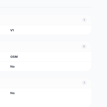
1
V1
2
GSM
No
1
No