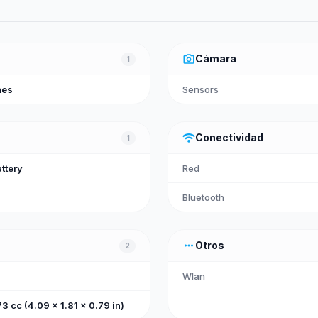
photo_camera
Cámara
1
nes
Sensors
wifi
Conectividad
1
ttery
Red
Bluetooth
more_horiz
Otros
2
Wlan
 cc (4.09 x 1.81 x 0.79 in)