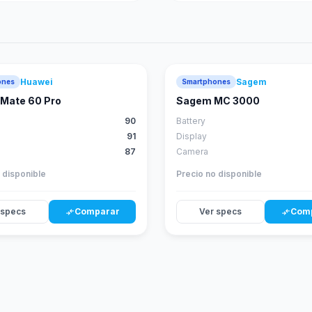
Huawei
Sagem
ones
Smartphones
88
score
Mate 60 Pro
Sagem MC 3000
90
Battery
91
Display
87
Camera
 disponible
Precio no disponible
 specs
Comparar
Ver specs
Com
compare_arrows
compare_arrows