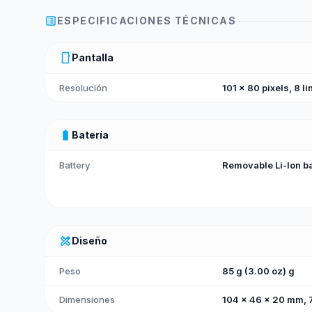
list_alt
ESPECIFICACIONES TÉCNICAS
smartphone
Pantalla
Resolución
101 x 80 pixels, 8 li
battery_full
Batería
Battery
Removable Li-Ion ba
design_services
Diseño
Peso
85 g (3.00 oz) g
Dimensiones
104 x 46 x 20 mm, 73