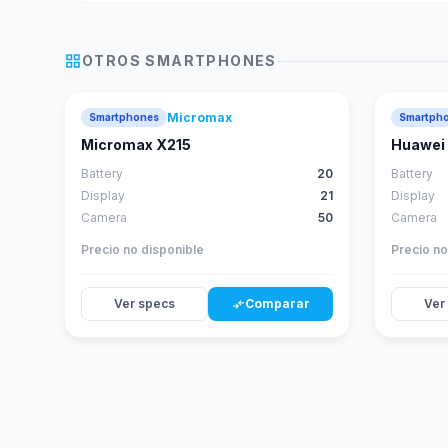
grid_view
OTROS
SMARTPHONES
Micromax
Smartphones
Smartph
Micromax X215
Huawei 
Battery
20
Battery
Display
21
Display
Camera
50
Camera
Precio no disponible
Precio no
Ver specs
Comparar
Ver
compare_arrows