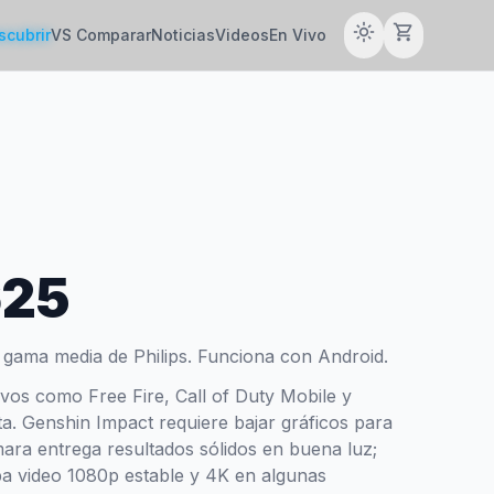
light_mode
shopping_cart
scubrir
VS Comparar
Noticias
Videos
En Vivo
625
e gama media de Philips. Funciona con Android.
tivos como Free Fire, Call of Duty Mobile y
a. Genshin Impact requiere bajar gráficos para
mara entrega resultados sólidos en buena luz;
aba video 1080p estable y 4K en algunas