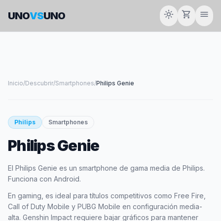
light_mode
shopping_cart
menu
UNO
VS
UNO
Inicio
/
Descubrir
/
Smartphones
/
Philips Genie
smartphone
Philips
Smartphones
Philips Genie
PHILIPS
El Philips Genie es un smartphone de gama media de Philips.
Funciona con Android.
En gaming, es ideal para títulos competitivos como Free Fire,
Call of Duty Mobile y PUBG Mobile en configuración media-
alta. Genshin Impact requiere bajar gráficos para mantener