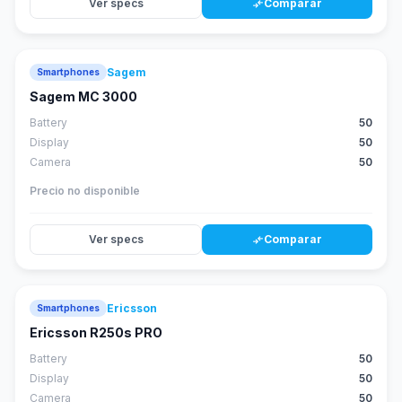
Ver specs
Comparar
compare_arrows
Sagem
Smartphones
Sagem MC 3000
Battery
50
Display
50
Camera
50
Precio no disponible
Ver specs
Comparar
compare_arrows
Ericsson
Smartphones
Ericsson R250s PRO
Battery
50
Display
50
Camera
50