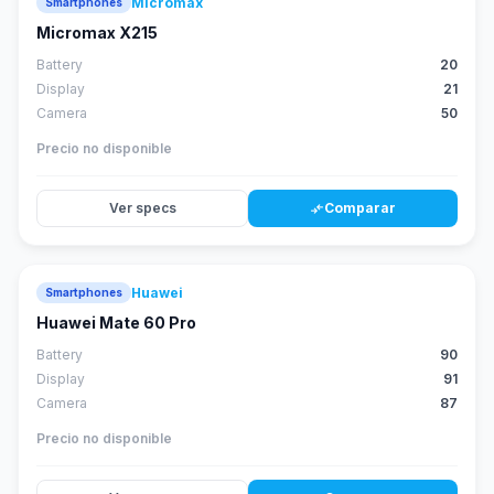
Micromax
Smartphones
Micromax X215
Battery
20
Display
21
Camera
50
Precio no disponible
Ver specs
Comparar
compare_arrows
Huawei
Smartphones
88
score
Huawei Mate 60 Pro
Battery
90
Display
91
Camera
87
Precio no disponible