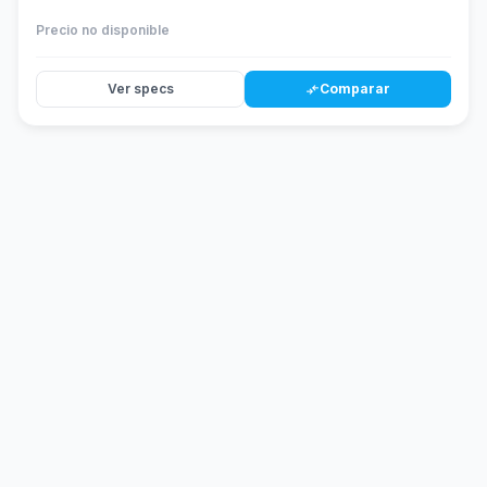
Precio no disponible
Ver specs
Comparar
compare_arrows