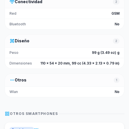
wifi
Conectividad
2
Red
GSM
Bluetooth
No
design_services
Diseño
2
Peso
99 g (3.49 oz) g
Dimensiones
110 x 54 x 20 mm, 99 cc (4.33 x 2.13 x 0.79 in)
more_horiz
Otros
1
Wlan
No
grid_view
OTROS
SMARTPHONES