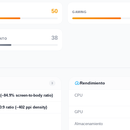
50
GAMING
38
ENTO
speed
Rendimiento
3
 (~84.9% screen-to-body ratio)
CPU
0:9 ratio (~402 ppi density)
GPU
Almacenamiento