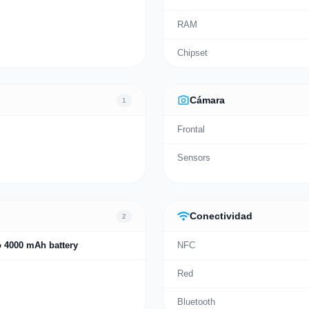
RAM
Chipset
photo_camera
Cámara
1
Frontal
Sensors
wifi
Conectividad
2
 4000 mAh battery
NFC
Red
Bluetooth