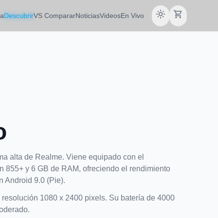
light_mode
shopping_cart
da
Descubrir
VS Comparar
Noticias
Videos
En Vivo
o
a alta de Realme. Viene equipado con el
855+ y 6 GB de RAM, ofreciendo el rendimiento
 Android 9.0 (Pie).
, resolución 1080 x 2400 pixels. Su batería de 4000
oderado.