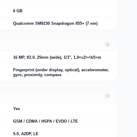
6 GB
Qualcomm SM8150 Snapdragon 855+ (7 nm)
2
16 MP, f/2.0, 25mm (wide), 1/3", 1.0<c2><b5>m
Fingerprint (under display, optical), accelerometer,
gyro, proximity, compass
3
Yes
GSM / CDMA / HSPA / EVDO / LTE
5.0, A2DP, LE