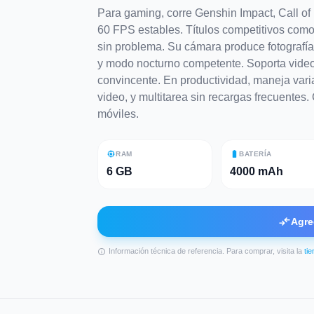
Para gaming, corre Genshin Impact, Call of
60 FPS estables. Títulos competitivos como 
sin problema. Su cámara produce fotografía
y modo nocturno competente. Soporta vide
convincente. En productividad, maneja vari
video, y multitarea sin recargas frecuente
móviles.
memory
battery_full
RAM
BATERÍA
6 GB
4000 mAh
compare_arrows
Agre
Información técnica de referencia. Para comprar, visita la
ti
info