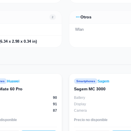
more_horiz
Otros
2
Wlan
6.34 x 2.98 x 0.34 in)
Huawei
Sagem
nes
Smartphones
88
score
Mate 60 Pro
Sagem MC 3000
90
Battery
91
Display
87
Camera
 disponible
Precio no disponible