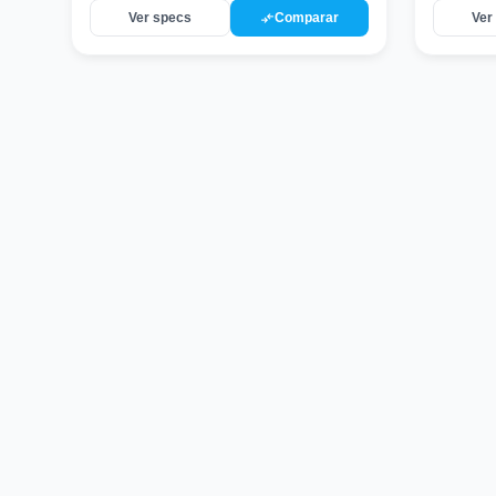
compare_arrows
Ver specs
Comparar
Ver