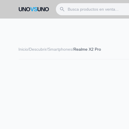
search
UNO
VS
UNO
Inicio
/
Descubrir
/
Smartphones
/
Realme X2 Pro
smartphone
REALME