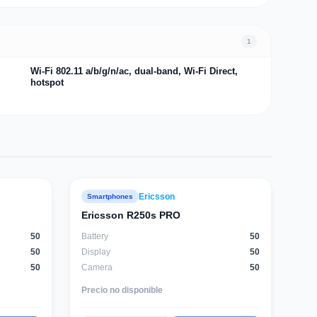
1
Wi-Fi 802.11 a/b/g/n/ac, dual-band, Wi-Fi Direct,
hotspot
Ericsson
Smartphones
Ericsson R250s PRO
50
Battery
50
50
Display
50
50
Camera
50
Precio no disponible