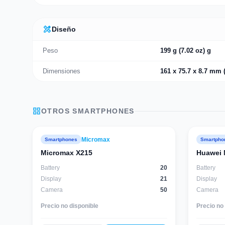
design_services
Diseño
Peso
199 g (7.02 oz) g
Dimensiones
161 x 75.7 x 8.7 mm (
grid_view
OTROS
SMARTPHONES
Micromax
Smartphones
Smartpho
Micromax X215
Huawei 
Battery
20
Battery
Display
21
Display
Camera
50
Camera
Precio no disponible
Precio no