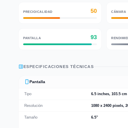
50
PRECIO/CALIDAD
CÁMARA
93
PANTALLA
RENDIMI
list_alt
ESPECIFICACIONES TÉCNICAS
smartphone
Pantalla
Tipo
6.5 inches, 103.5 cm
Resolución
1080 x 2400 pixels, 2
Tamaño
6.5"