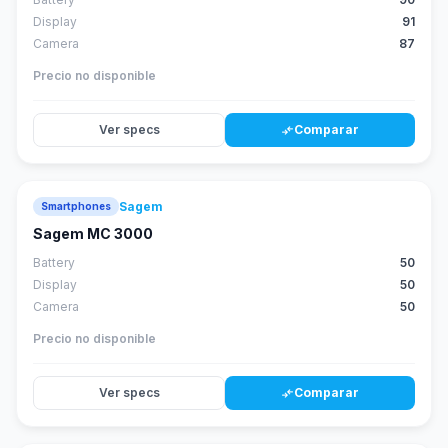
Display
91
Camera
87
Precio no disponible
Ver specs
Comparar
compare_arrows
Sagem
Smartphones
Sagem MC 3000
Battery
50
Display
50
Camera
50
Precio no disponible
Ver specs
Comparar
compare_arrows