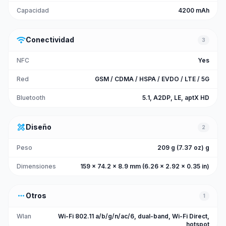
Capacidad
4200 mAh
wifi
Conectividad
3
NFC
Yes
Red
GSM / CDMA / HSPA / EVDO / LTE / 5G
Bluetooth
5.1, A2DP, LE, aptX HD
design_services
Diseño
2
Peso
209 g (7.37 oz) g
Dimensiones
159 x 74.2 x 8.9 mm (6.26 x 2.92 x 0.35 in)
more_horiz
Otros
1
Wlan
Wi-Fi 802.11 a/b/g/n/ac/6, dual-band, Wi-Fi Direct,
hotspot