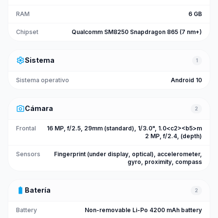
RAM
6 GB
Chipset
Qualcomm SM8250 Snapdragon 865 (7 nm+)
settings
Sistema
1
Sistema operativo
Android 10
photo_camera
Cámara
2
Frontal
16 MP, f/2.5, 29mm (standard), 1/3.0", 1.0<c2><b5>m
2 MP, f/2.4, (depth)
Sensors
Fingerprint (under display, optical), accelerometer,
gyro, proximity, compass
battery_full
Batería
2
Battery
Non-removable Li-Po 4200 mAh battery