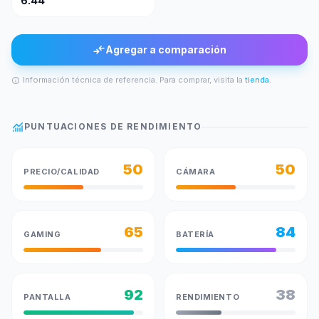
6.44"
compare_arrows
Agregar a comparación
Información técnica de referencia. Para comprar, visita la
tienda
.
info
monitoring
PUNTUACIONES DE RENDIMIENTO
50
50
PRECIO/CALIDAD
CÁMARA
65
84
GAMING
BATERÍA
92
38
PANTALLA
RENDIMIENTO