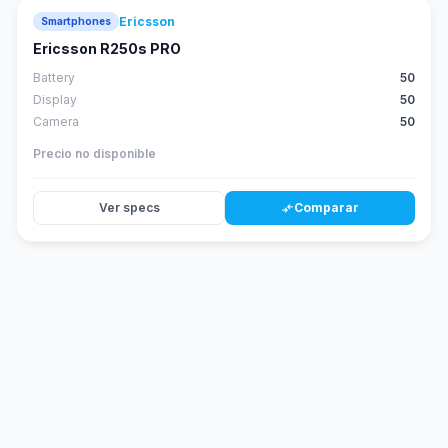
Ericsson
Smartphones
Ericsson R250s PRO
Battery
50
Display
50
Camera
50
Precio no disponible
Ver specs
Comparar
compare_arrows