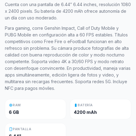
Cuenta con una pantalla de 6.44″ 6.44 inches, resolución 1080
x 2400 pixels. Su batería de 4200 mAh ofrece autonomía de
un día con uso moderado.
Para gaming, corre Genshin Impact, Call of Duty Mobile y
PUBG Mobile en configuración alta a 60 FPS estables. Títulos
competitivos como Free Fire o eFootball funcionan en alto
refresco sin problema. Su cámara produce fotografías de alta
calidad con buena reproducción de color y modo nocturno
competente. Soporta video 4K a 30/60 FPS y modo retrato
con desenfoque convincente. En productividad, maneja varias
apps simultáneamente, edición ligera de fotos y video, y
multitarea sin recargas frecuentes. Soporta redes 5G. Incluye
NFC para pagos móviles.
memory
battery_full
RAM
BATERÍA
6 GB
4200 mAh
smartphone
PANTALLA