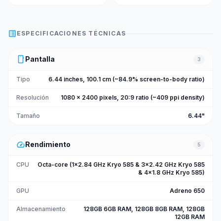
list_alt
ESPECIFICACIONES TÉCNICAS
smartphone
Pantalla
3
Tipo
6.44 inches, 100.1 cm (~84.9% screen-to-body ratio)
Resolución
1080 x 2400 pixels, 20:9 ratio (~409 ppi density)
Tamaño
6.44"
speed
Rendimiento
5
CPU
Octa-core (1x2.84 GHz Kryo 585 & 3x2.42 GHz Kryo 585
& 4x1.8 GHz Kryo 585)
GPU
Adreno 650
Almacenamiento
128GB 6GB RAM, 128GB 8GB RAM, 128GB
12GB RAM