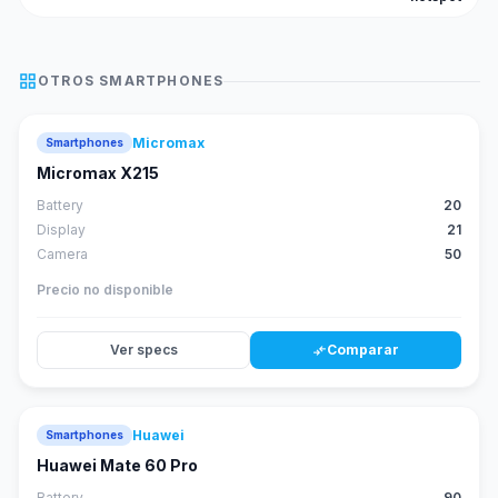
grid_view
OTROS
SMARTPHONES
Micromax
Smartphones
Micromax X215
Battery
20
Display
21
Camera
50
Precio no disponible
Ver specs
Comparar
compare_arrows
Huawei
Smartphones
88
score
Huawei Mate 60 Pro
Battery
90