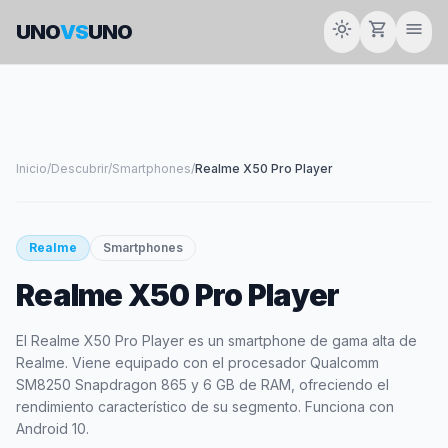
light_mode
shopping_cart
menu
UNO
VS
UNO
Inicio
/
Descubrir
/
Smartphones
/
Realme X50 Pro Player
smartphone
Realme
Smartphones
Realme X50 Pro Player
REALME
El Realme X50 Pro Player es un smartphone de gama alta de
Realme. Viene equipado con el procesador Qualcomm
SM8250 Snapdragon 865 y 6 GB de RAM, ofreciendo el
rendimiento característico de su segmento. Funciona con
Android 10.