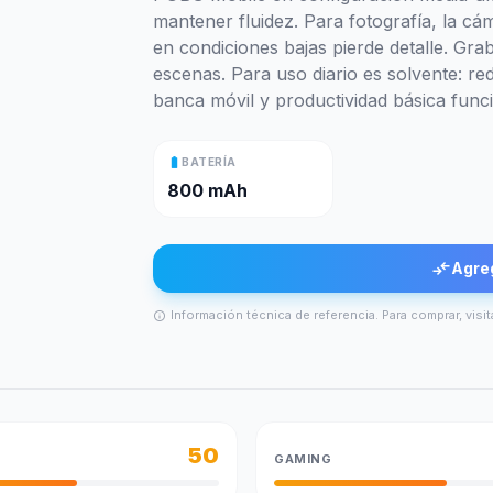
mantener fluidez. Para fotografía, la cá
en condiciones bajas pierde detalle. Gr
escenas. Para uso diario es solvente: re
banca móvil y productividad básica funci
battery_full
BATERÍA
800 mAh
compare_arrows
Agre
Información técnica de referencia. Para comprar, visit
info
50
GAMING