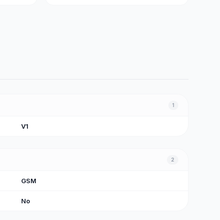
1
V1
2
GSM
No