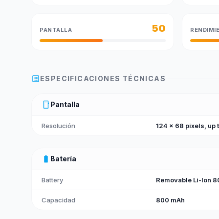
50
PANTALLA
RENDIMI
list_alt
ESPECIFICACIONES TÉCNICAS
smartphone
Pantalla
Resolución
124 x 68 pixels, up t
battery_full
Batería
Battery
Removable Li-Ion 8
Capacidad
800 mAh