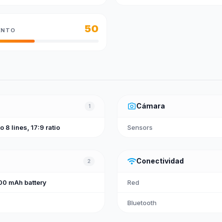
50
ENTO
photo_camera
Cámara
1
o 8 lines, 17:9 ratio
Sensors
wifi
Conectividad
2
00 mAh battery
Red
Bluetooth