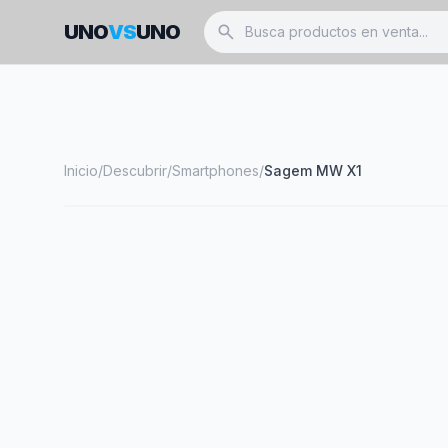
UNO
VS
UNO
search
Inicio
/
Descubrir
/
Smartphones
/
Sagem MW X1
smartphone
SAGEM