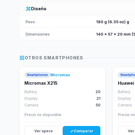
design_services
Diseño
Peso
180 g (6.35 oz) g
Dimensiones
140 x 57 x 20 mm (5
grid_view
OTROS
SMARTPHONES
Micromax
Smartphones
Smartph
Micromax X215
Huawei 
Battery
20
Battery
Display
21
Display
Camera
50
Camera
Precio no disponible
Precio no
Ver specs
Comparar
Ver
compare_arrows