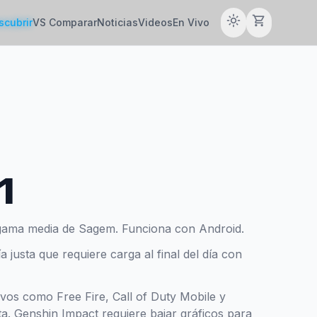
light_mode
shopping_cart
scubrir
VS Comparar
Noticias
Videos
En Vivo
1
ama media de Sagem. Funciona con Android.
justa que requiere carga al final del día con
tivos como Free Fire, Call of Duty Mobile y
a. Genshin Impact requiere bajar gráficos para