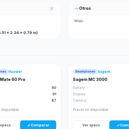
more_horiz
Otros
2
Wlan
.51 x 2.24 x 0.79 in)
Huawei
Sagem
ones
Smartphones
88
score
Mate 60 Pro
Sagem MC 3000
90
Battery
91
Display
87
Camera
 disponible
Precio no disponible
 specs
Comparar
Ver specs
Com
compare_arrows
compare_arrows