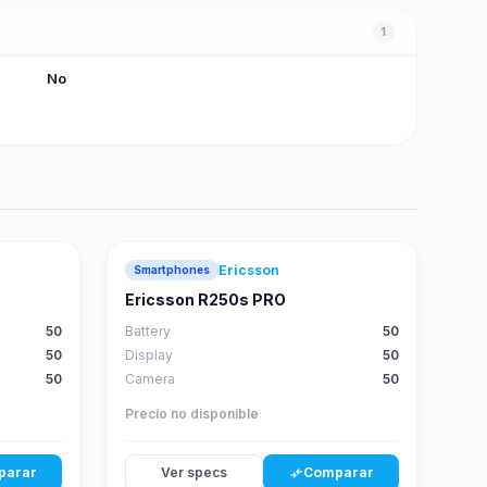
1
No
Ericsson
Smartphones
Ericsson R250s PRO
50
Battery
50
50
Display
50
50
Camera
50
Precio no disponible
parar
Ver specs
Comparar
compare_arrows