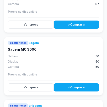
Camera
87
Precio no disponible
Ver specs
Comparar
compare_arrows
Sagem
Smartphones
Sagem MC 3000
Battery
50
Display
50
Camera
50
Precio no disponible
Ver specs
Comparar
compare_arrows
Ericsson
Smartphones