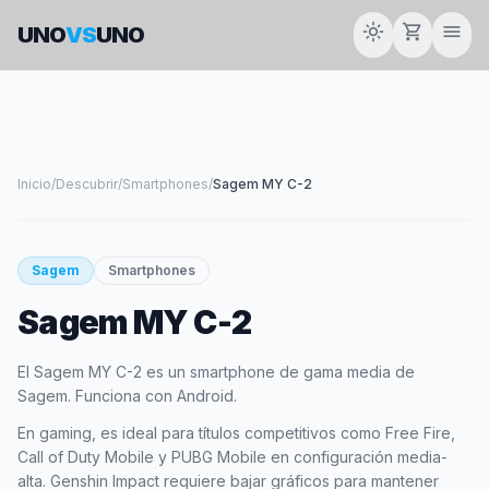
light_mode
shopping_cart
menu
UNO
VS
UNO
Inicio
/
Descubrir
/
Smartphones
/
Sagem MY C-2
smartphone
Sagem
Smartphones
Sagem MY C-2
SAGEM
El Sagem MY C-2 es un smartphone de gama media de
Sagem. Funciona con Android.
En gaming, es ideal para títulos competitivos como Free Fire,
Call of Duty Mobile y PUBG Mobile en configuración media-
alta. Genshin Impact requiere bajar gráficos para mantener