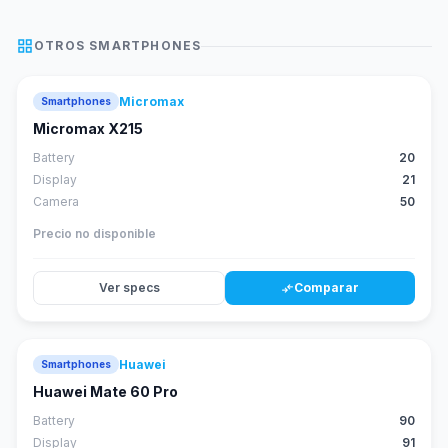
grid_view
OTROS
SMARTPHONES
Micromax
Smartphones
Micromax X215
Battery
20
Display
21
Camera
50
Precio no disponible
Ver specs
Comparar
compare_arrows
Huawei
Smartphones
88
score
Huawei Mate 60 Pro
Battery
90
Display
91