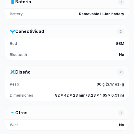
battery_full
Batería
1
Battery
Removable Li-Ion battery
wifi
Conectividad
2
Red
GSM
Bluetooth
No
design_services
Diseño
2
Peso
90 g (3.17 oz) g
Dimensiones
82 x 42 x 23 mm (3.23 x 1.65 x 0.91 in)
more_horiz
Otros
1
Wlan
No