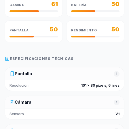
61
50
GAMING
BATERÍA
50
50
PANTALLA
RENDIMIENTO
list_alt
ESPECIFICACIONES TÉCNICAS
smartphone
Pantalla
1
Resolución
101 x 80 pixels, 6 lines
photo_camera
Cámara
1
Sensors
V1