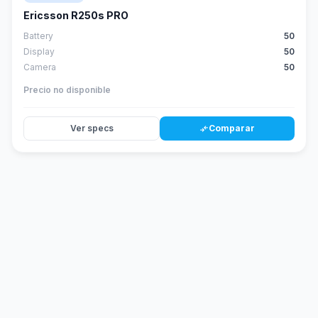
Ericsson R250s PRO
Battery
50
Display
50
Camera
50
Precio no disponible
Ver specs
Comparar
compare_arrows