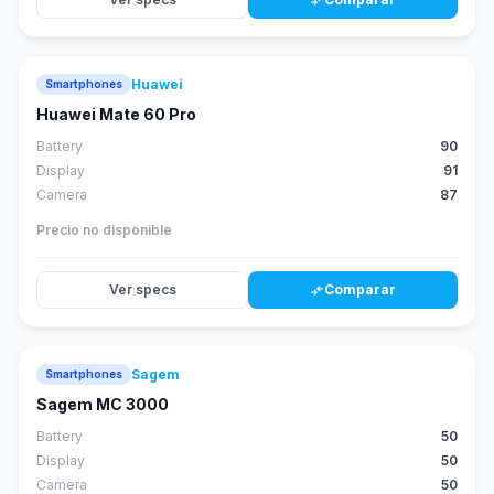
compare_arrows
Huawei
Smartphones
88
score
Huawei Mate 60 Pro
Battery
90
Display
91
Camera
87
Precio no disponible
Ver specs
Comparar
compare_arrows
Sagem
Smartphones
Sagem MC 3000
Battery
50
Display
50
Camera
50