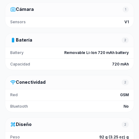
photo_camera
Cámara
1
Sensors
V1
battery_full
Batería
2
Battery
Removable Li-Ion 720 mAh battery
Capacidad
720 mAh
wifi
Conectividad
2
Red
GSM
Bluetooth
No
design_services
Diseño
2
Peso
92 g (3.25 oz) g