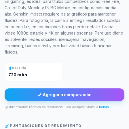
En gaming, es ideal para títulos competitivos como Free Fire,
Call of Duty Mobile y PUBG Mobile en configuración media-
alta. Genshin Impact requiere bajar gráficos para mantener
fluidez. Para fotografía, la cámara entrega resultados sólidos
en buena luz; en condiciones bajas pierde detalle. Graba
video 1080p estable y 4K en algunas escenas. Para uso diario
es solvente: redes sociales, mensajería, navegación,
streaming, banca móvil y productividad básica funcionan
fluidos.
battery_full
BATERÍA
720 mAh
compare_arrows
Agregar a comparación
Información técnica de referencia. Para comprar, visita la
tienda
.
info
monitoring
PUNTUACIONES DE RENDIMIENTO