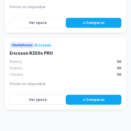
Precio no disponible
Ver specs
Comparar
compare_arrows
Ericsson
Smartphones
Ericsson R250s PRO
Battery
50
Display
50
Camera
50
Precio no disponible
Ver specs
Comparar
compare_arrows