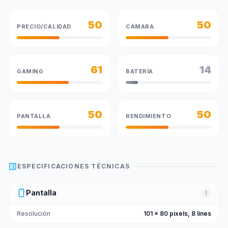
50
50
PRECIO/CALIDAD
CÁMARA
61
14
GAMING
BATERÍA
50
50
PANTALLA
RENDIMIENTO
list_alt
ESPECIFICACIONES TÉCNICAS
smartphone
Pantalla
1
Resolución
101 x 80 pixels, 8 lines