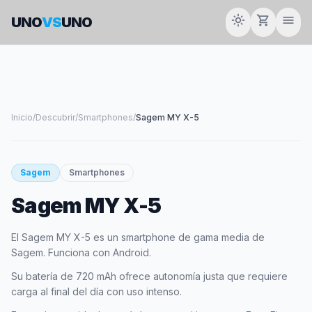
light_mode
shopping_cart
menu
UNO
VS
UNO
Inicio
/
Descubrir
/
Smartphones
/
Sagem MY X-5
smartphone
Sagem
Smartphones
Sagem MY X-5
SAGEM
El Sagem MY X-5 es un smartphone de gama media de
Sagem. Funciona con Android.
Su batería de 720 mAh ofrece autonomía justa que requiere
carga al final del día con uso intenso.