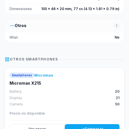
Dimensiones
105 x 46 x 20 mm, 77 cc (4.13 x 1.81 x 0.79 in)
more_horiz
Otros
1
Wlan
No
grid_view
OTROS
SMARTPHONES
Micromax
Smartphones
Micromax X215
Battery
20
Display
21
Camera
50
Precio no disponible
Ver specs
Comparar