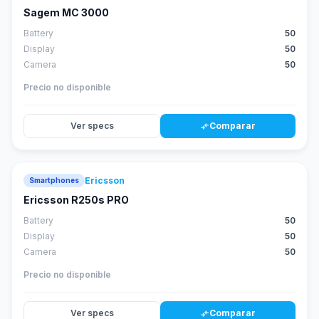
Sagem MC 3000
Battery
50
Display
50
Camera
50
Precio no disponible
Ver specs
Comparar
compare_arrows
Ericsson
Smartphones
Ericsson R250s PRO
Battery
50
Display
50
Camera
50
Precio no disponible
Ver specs
Comparar
compare_arrows