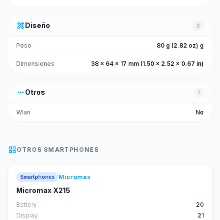
design_services
Diseño
2
Peso
80 g (2.82 oz) g
Dimensiones
38 x 64 x 17 mm (1.50 x 2.52 x 0.67 in)
more_horiz
Otros
1
Wlan
No
grid_view
OTROS
SMARTPHONES
Micromax
Smartphones
Micromax X215
Battery
20
Display
21