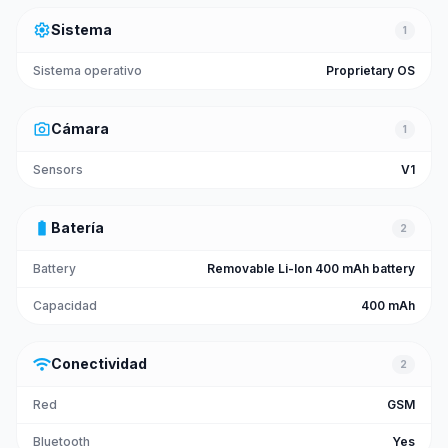
settings
Sistema
1
Sistema operativo
Proprietary OS
photo_camera
Cámara
1
Sensors
V1
battery_full
Batería
2
Battery
Removable Li-Ion 400 mAh battery
Capacidad
400 mAh
wifi
Conectividad
2
Red
GSM
Bluetooth
Yes