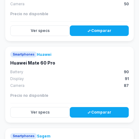
Camera
50
Precio no disponible
Ver specs
Comparar
compare_arrows
Huawei
Smartphones
88
score
Huawei Mate 60 Pro
Battery
90
Display
91
Camera
87
Precio no disponible
Ver specs
Comparar
compare_arrows
Sagem
Smartphones