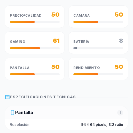
50
50
PRECIO/CALIDAD
CÁMARA
61
8
GAMING
BATERÍA
50
50
PANTALLA
RENDIMIENTO
list_alt
ESPECIFICACIONES TÉCNICAS
smartphone
Pantalla
1
Resolución
94 x 64 pixels, 3:2 ratio