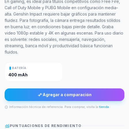
En gaming, es ideal para títulos competitivos como Free Fire,
Call of Duty Mobile y PUBG Mobile en configuración media-
alta. Genshin Impact requiere bajar gráficos para mantener
fluidez. Para fotografía, la cámara entrega resultados sólidos
en buena luz; en condiciones bajas pierde detalle. Graba
video 1080p estable y 4K en algunas escenas. Para uso diario
es solvente: redes sociales, mensajería, navegación,
streaming, banca móvil y productividad básica funcionan
fluidos.
battery_full
BATERÍA
400 mAh
compare_arrows
Agregar a comparación
Información técnica de referencia. Para comprar, visita la
tienda
.
info
monitoring
PUNTUACIONES DE RENDIMIENTO