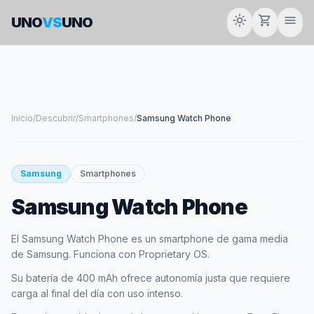
light_mode
shopping_cart
menu
UNO
VS
UNO
Inicio
/
Descubrir
/
Smartphones
/
Samsung Watch Phone
smartphone
Samsung
Smartphones
Samsung Watch Phone
SAMSUNG
El Samsung Watch Phone es un smartphone de gama media
de Samsung. Funciona con Proprietary OS.
Su batería de 400 mAh ofrece autonomía justa que requiere
carga al final del día con uso intenso.