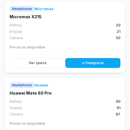
Micromax
Smartphones
Micromax X215
Battery
20
Display
21
Camera
50
Precio no disponible
Ver specs
Comparar
compare_arrows
Huawei
Smartphones
88
score
Huawei Mate 60 Pro
Battery
90
Display
91
Camera
87
Precio no disponible