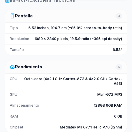
list_alt
ESPECIFICACIONES TÉCNICAS
smartphone
Pantalla
3
Tipo
6.53 inches, 104.7 cm (~85.0% screen-to-body ratio)
Resolución
1080 x 2340 pixels, 19.5:9 ratio (~395 ppi density)
Tamaño
6.53"
speed
Rendimiento
5
CPU
Octa-core (4x2.1 GHz Cortex-A73 & 4x2.0 GHz Cortex-
A53)
GPU
Mali-G72 MP3
Almacenamiento
128GB 6GB RAM
RAM
6 GB
Chipset
Mediatek MT6771 Helio P70 (12nm)