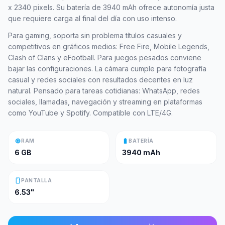
x 2340 pixels. Su batería de 3940 mAh ofrece autonomía justa
que requiere carga al final del día con uso intenso.
Para gaming, soporta sin problema títulos casuales y
competitivos en gráficos medios: Free Fire, Mobile Legends,
Clash of Clans y eFootball. Para juegos pesados conviene
bajar las configuraciones. La cámara cumple para fotografía
casual y redes sociales con resultados decentes en luz
natural. Pensado para tareas cotidianas: WhatsApp, redes
sociales, llamadas, navegación y streaming en plataformas
como YouTube y Spotify. Compatible con LTE/4G.
memory
battery_full
RAM
BATERÍA
6 GB
3940 mAh
smartphone
PANTALLA
6.53"