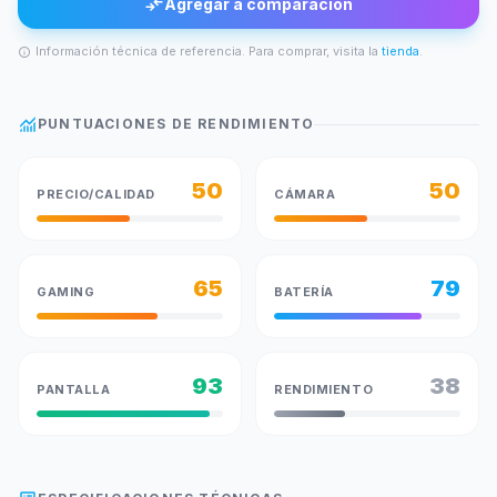
compare_arrows
Agregar a comparación
Información técnica de referencia. Para comprar, visita la
tienda
.
info
monitoring
PUNTUACIONES DE RENDIMIENTO
50
50
PRECIO/CALIDAD
CÁMARA
65
79
GAMING
BATERÍA
93
38
PANTALLA
RENDIMIENTO