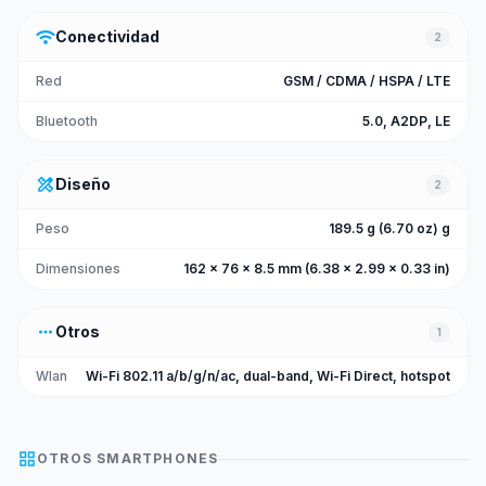
wifi
Conectividad
2
Red
GSM / CDMA / HSPA / LTE
Bluetooth
5.0, A2DP, LE
design_services
Diseño
2
Peso
189.5 g (6.70 oz) g
Dimensiones
162 x 76 x 8.5 mm (6.38 x 2.99 x 0.33 in)
more_horiz
Otros
1
Wlan
Wi-Fi 802.11 a/b/g/n/ac, dual-band, Wi-Fi Direct, hotspot
grid_view
OTROS
SMARTPHONES