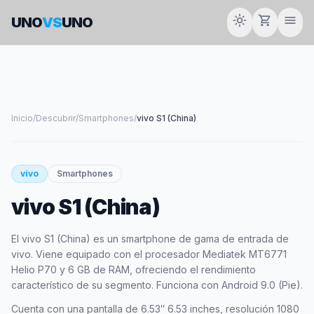
light_mode
shopping_cart
menu
UNO
VS
UNO
Inicio
/
Descubrir
/
Smartphones
/
vivo S1 (China)
smartphone
vivo
Smartphones
vivo S1 (China)
VIVO
El vivo S1 (China) es un smartphone de gama de entrada de
vivo. Viene equipado con el procesador Mediatek MT6771
Helio P70 y 6 GB de RAM, ofreciendo el rendimiento
característico de su segmento. Funciona con Android 9.0 (Pie).
Cuenta con una pantalla de 6.53″ 6.53 inches, resolución 1080