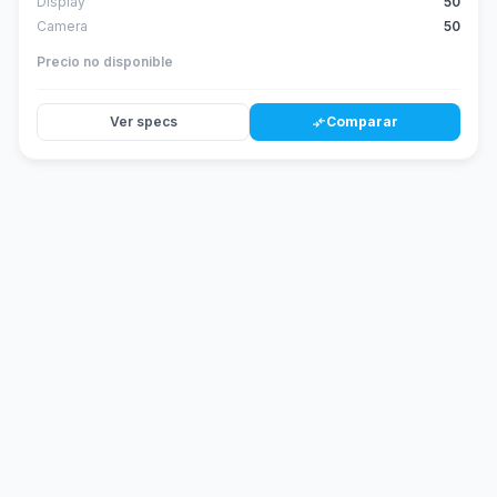
Display
50
Camera
50
Precio no disponible
Ver specs
Comparar
compare_arrows