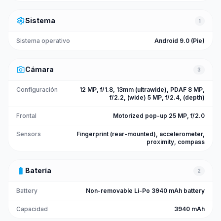
settings
Sistema
1
Sistema operativo
Android 9.0 (Pie)
photo_camera
Cámara
3
Configuración
12 MP, f/1.8, 13mm (ultrawide), PDAF 8 MP,
f/2.2, (wide) 5 MP, f/2.4, (depth)
Frontal
Motorized pop-up 25 MP, f/2.0
Sensors
Fingerprint (rear-mounted), accelerometer,
proximity, compass
battery_full
Batería
2
Battery
Non-removable Li-Po 3940 mAh battery
Capacidad
3940 mAh