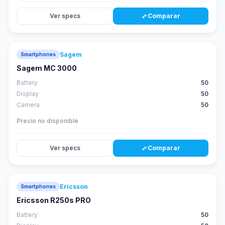
Ver specs
Comparar
compare_arrows
Sagem
Smartphones
Sagem MC 3000
Battery
50
Display
50
Camera
50
Precio no disponible
Ver specs
Comparar
compare_arrows
Ericsson
Smartphones
Ericsson R250s PRO
Battery
50