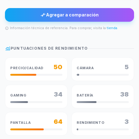
compare_arrows
Agregar a comparación
Información técnica de referencia. Para comprar, visita la
tienda
.
info
monitoring
PUNTUACIONES DE RENDIMIENTO
50
5
PRECIO/CALIDAD
CÁMARA
34
38
GAMING
BATERÍA
64
3
PANTALLA
RENDIMIENTO