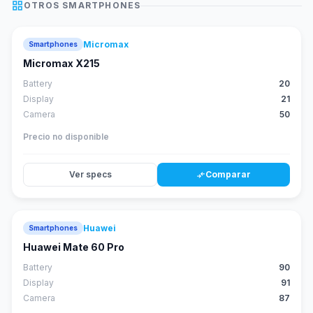
grid_view
OTROS
SMARTPHONES
Micromax
Smartphones
Micromax X215
Battery
20
Display
21
Camera
50
Precio no disponible
Ver specs
Comparar
compare_arrows
Huawei
Smartphones
88
score
Huawei Mate 60 Pro
Battery
90
Display
91
Camera
87