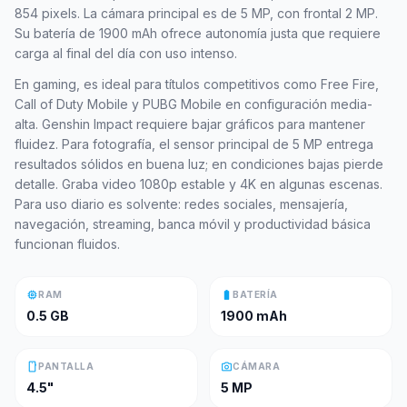
854 pixels. La cámara principal es de 5 MP, con frontal 2 MP.
Su batería de 1900 mAh ofrece autonomía justa que requiere
carga al final del día con uso intenso.
En gaming, es ideal para títulos competitivos como Free Fire,
Call of Duty Mobile y PUBG Mobile en configuración media-
alta. Genshin Impact requiere bajar gráficos para mantener
fluidez. Para fotografía, el sensor principal de 5 MP entrega
resultados sólidos en buena luz; en condiciones bajas pierde
detalle. Graba video 1080p estable y 4K en algunas escenas.
Para uso diario es solvente: redes sociales, mensajería,
navegación, streaming, banca móvil y productividad básica
funcionan fluidos.
memory
battery_full
RAM
BATERÍA
0.5 GB
1900 mAh
smartphone
photo_camera
PANTALLA
CÁMARA
4.5"
5 MP