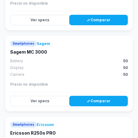
Precio no disponible
Ver specs
Comparar
compare_arrows
Sagem
Smartphones
Sagem MC 3000
Battery
50
Display
50
Camera
50
Precio no disponible
Ver specs
Comparar
compare_arrows
Ericsson
Smartphones
Ericsson R250s PRO