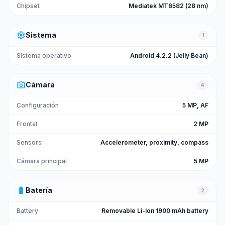
Chipset
Mediatek MT6582 (28 nm)
settings
Sistema
1
Sistema operativo
Android 4.2.2 (Jelly Bean)
photo_camera
Cámara
4
Configuración
5 MP, AF
Frontal
2 MP
Sensors
Accelerometer, proximity, compass
Cámara principal
5 MP
battery_full
Batería
2
Battery
Removable Li-Ion 1900 mAh battery