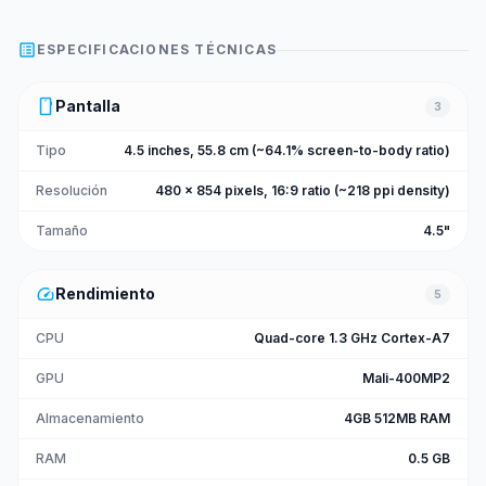
list_alt
ESPECIFICACIONES TÉCNICAS
smartphone
Pantalla
3
Tipo
4.5 inches, 55.8 cm (~64.1% screen-to-body ratio)
Resolución
480 x 854 pixels, 16:9 ratio (~218 ppi density)
Tamaño
4.5"
speed
Rendimiento
5
CPU
Quad-core 1.3 GHz Cortex-A7
GPU
Mali-400MP2
Almacenamiento
4GB 512MB RAM
RAM
0.5 GB