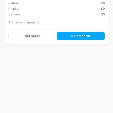
Battery
50
Display
50
Camera
50
Precio no disponible
Ver specs
Comparar
compare_arrows