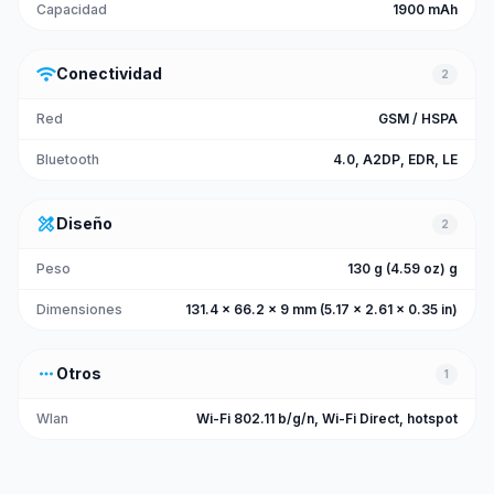
Capacidad
1900 mAh
wifi
Conectividad
2
Red
GSM / HSPA
Bluetooth
4.0, A2DP, EDR, LE
design_services
Diseño
2
Peso
130 g (4.59 oz) g
Dimensiones
131.4 x 66.2 x 9 mm (5.17 x 2.61 x 0.35 in)
more_horiz
Otros
1
Wlan
Wi-Fi 802.11 b/g/n, Wi-Fi Direct, hotspot