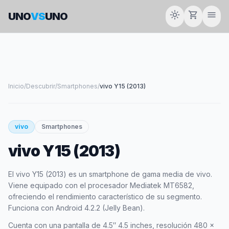
light_mode
shopping_cart
menu
UNO
VS
UNO
Inicio
/
Descubrir
/
Smartphones
/
vivo Y15 (2013)
smartphone
vivo
Smartphones
vivo Y15 (2013)
VIVO
El vivo Y15 (2013) es un smartphone de gama media de vivo.
Viene equipado con el procesador Mediatek MT6582,
ofreciendo el rendimiento característico de su segmento.
Funciona con Android 4.2.2 (Jelly Bean).
Cuenta con una pantalla de 4.5″ 4.5 inches, resolución 480 x