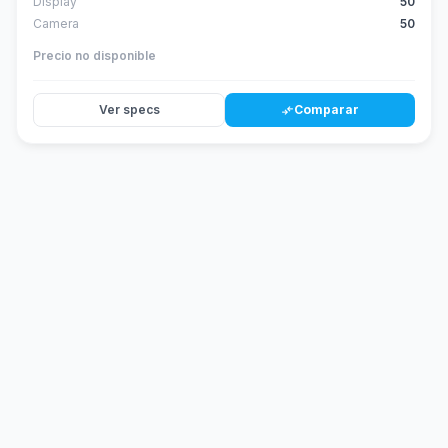
Display
50
Camera
50
Precio no disponible
Ver specs
Comparar
compare_arrows