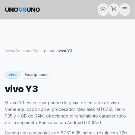
light_mode
shopping_cart
menu
UNO
VS
UNO
Inicio
/
Descubrir
/
Smartphones
/
vivo Y3
smartphone
vivo
Smartphones
vivo Y3
VIVO
El vivo Y3 es un smartphone de gama de entrada de vivo.
Viene equipado con el procesador Mediatek MT6765 Helio
P35 y 4 GB de RAM, ofreciendo el rendimiento característico
de su segmento. Funciona con Android 9.0 (Pie).
Cuenta con una pantalla de 6.35″ 6.35 inches, resolución 720