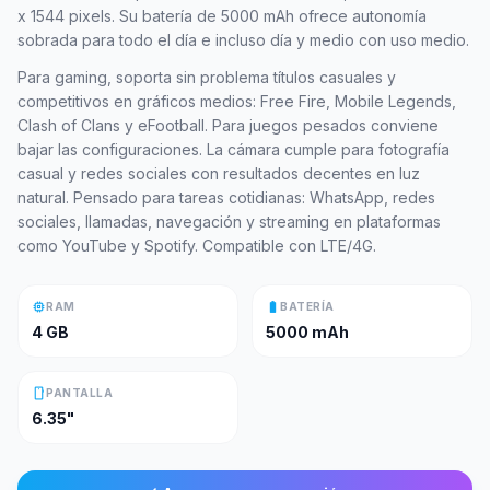
x 1544 pixels. Su batería de 5000 mAh ofrece autonomía
sobrada para todo el día e incluso día y medio con uso medio.
Para gaming, soporta sin problema títulos casuales y
competitivos en gráficos medios: Free Fire, Mobile Legends,
Clash of Clans y eFootball. Para juegos pesados conviene
bajar las configuraciones. La cámara cumple para fotografía
casual y redes sociales con resultados decentes en luz
natural. Pensado para tareas cotidianas: WhatsApp, redes
sociales, llamadas, navegación y streaming en plataformas
como YouTube y Spotify. Compatible con LTE/4G.
memory
battery_full
RAM
BATERÍA
4 GB
5000 mAh
smartphone
PANTALLA
6.35"