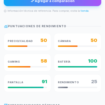
compare_arrows
Agregar a comparación
Información técnica de referencia. Para comprar, visita la
tienda
.
info
monitoring
PUNTUACIONES DE RENDIMIENTO
50
50
PRECIO/CALIDAD
CÁMARA
58
100
GAMING
BATERÍA
91
25
PANTALLA
RENDIMIENTO