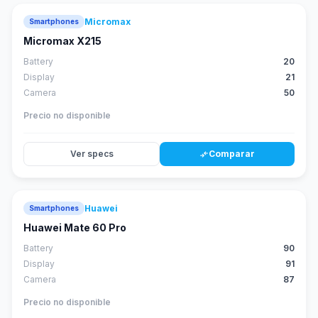
Micromax
Smartphones
Micromax X215
Battery
20
Display
21
Camera
50
Precio no disponible
Ver specs
Comparar
compare_arrows
Huawei
Smartphones
88
score
Huawei Mate 60 Pro
Battery
90
Display
91
Camera
87
Precio no disponible