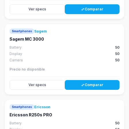
Ver specs
Comparar
compare_arrows
Sagem
Smartphones
Sagem MC 3000
Battery
50
Display
50
Camera
50
Precio no disponible
Ver specs
Comparar
compare_arrows
Ericsson
Smartphones
Ericsson R250s PRO
Battery
50