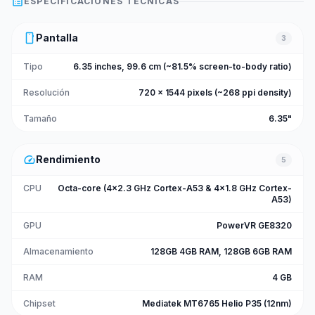
list_alt
ESPECIFICACIONES TÉCNICAS
smartphone
Pantalla
3
Tipo
6.35 inches, 99.6 cm (~81.5% screen-to-body ratio)
Resolución
720 x 1544 pixels (~268 ppi density)
Tamaño
6.35"
speed
Rendimiento
5
CPU
Octa-core (4x2.3 GHz Cortex-A53 & 4x1.8 GHz Cortex-
A53)
GPU
PowerVR GE8320
Almacenamiento
128GB 4GB RAM, 128GB 6GB RAM
RAM
4 GB
Chipset
Mediatek MT6765 Helio P35 (12nm)