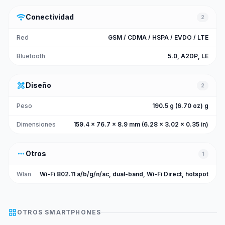
wifi
Conectividad
2
Red
GSM / CDMA / HSPA / EVDO / LTE
Bluetooth
5.0, A2DP, LE
design_services
Diseño
2
Peso
190.5 g (6.70 oz) g
Dimensiones
159.4 x 76.7 x 8.9 mm (6.28 x 3.02 x 0.35 in)
more_horiz
Otros
1
Wlan
Wi-Fi 802.11 a/b/g/n/ac, dual-band, Wi-Fi Direct, hotspot
grid_view
OTROS
SMARTPHONES