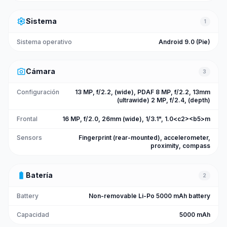
settings
Sistema
1
Sistema operativo
Android 9.0 (Pie)
photo_camera
Cámara
3
Configuración
13 MP, f/2.2, (wide), PDAF 8 MP, f/2.2, 13mm
(ultrawide) 2 MP, f/2.4, (depth)
Frontal
16 MP, f/2.0, 26mm (wide), 1/3.1", 1.0<c2><b5>m
Sensors
Fingerprint (rear-mounted), accelerometer,
proximity, compass
battery_full
Batería
2
Battery
Non-removable Li-Po 5000 mAh battery
Capacidad
5000 mAh