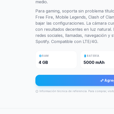
medio.
Para gaming, soporta sin problema título
Free Fire, Mobile Legends, Clash of Cla
bajar las configuraciones. La cámara cu
con resultados decentes en luz natural.
redes sociales, llamadas, navegación y
Spotify. Compatible con LTE/4G.
memory
battery_full
RAM
BATERÍA
4 GB
5000 mAh
compare_arrows
Agre
Información técnica de referencia. Para comprar, visit
info