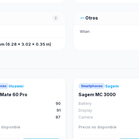
more_horiz
Otros
2
Wlan
mm (6.28 x 3.02 x 0.35 in)
Huawei
Sagem
ones
Smartphones
88
score
Mate 60 Pro
Sagem MC 3000
90
Battery
91
Display
87
Camera
 disponible
Precio no disponible