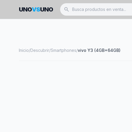
UNO
VS
UNO
search
Inicio
/
Descubrir
/
Smartphones
/
vivo Y3 (4GB+64GB)
smartphone
VIVO