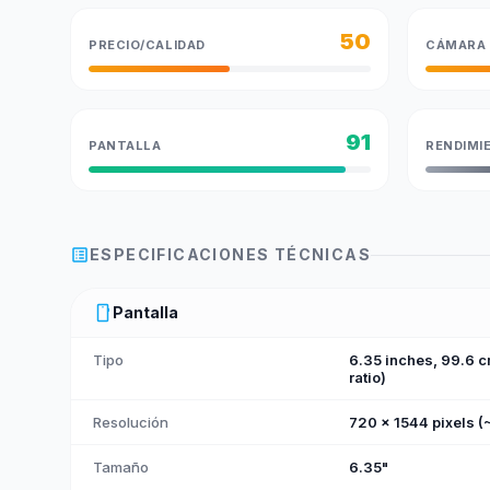
50
PRECIO/CALIDAD
CÁMARA
91
PANTALLA
RENDIMI
list_alt
ESPECIFICACIONES TÉCNICAS
smartphone
Pantalla
Tipo
6.35 inches, 99.6 
ratio)
Resolución
720 x 1544 pixels (
Tamaño
6.35"