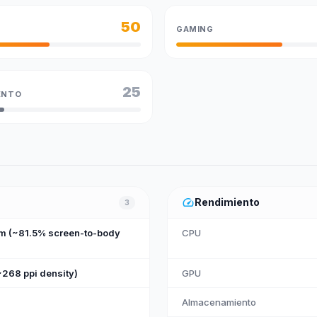
50
GAMING
25
ENTO
speed
Rendimiento
3
cm (~81.5% screen-to-body
CPU
~268 ppi density)
GPU
Almacenamiento