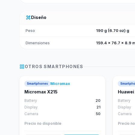
design_services
Diseño
Peso
190 g (6.70 oz) g
Dimensiones
159.4 x 76.7 x 8.9 
grid_view
OTROS
SMARTPHONES
Micromax
Smartphones
Smartph
Micromax X215
Huawei 
Battery
20
Battery
Display
21
Display
Camera
50
Camera
Precio no disponible
Precio no