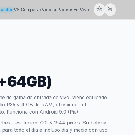
light_mode
shopping_cart
scubrir
VS Comparar
Noticias
Videos
En Vivo
B+64GB)
e de gama de entrada de vivo. Viene equipado
io P35 y 4 GB de RAM, ofreciendo el
to. Funciona con Android 9.0 (Pie).
ches, resolución 720 x 1544 pixels. Su batería
ara todo el día e incluso día y medio con uso