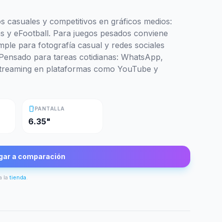
s casuales y competitivos en gráficos medios:
ns y eFootball. Para juegos pesados conviene
mple para fotografía casual y redes sociales
 Pensado para tareas cotidianas: WhatsApp,
 streaming en plataformas como YouTube y
smartphone
PANTALLA
6.35"
gar a comparación
a la
tienda
.