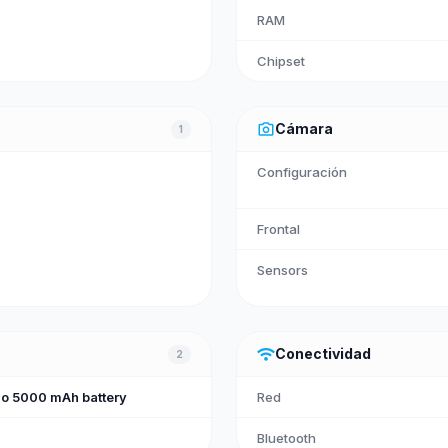
RAM
Chipset
photo_camera
Cámara
1
Configuración
Frontal
Sensors
wifi
Conectividad
2
o 5000 mAh battery
Red
Bluetooth