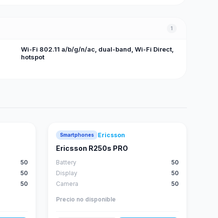
1
Wi-Fi 802.11 a/b/g/n/ac, dual-band, Wi-Fi Direct,
hotspot
Ericsson
Smartphones
Ericsson R250s PRO
50
Battery
50
50
Display
50
50
Camera
50
Precio no disponible