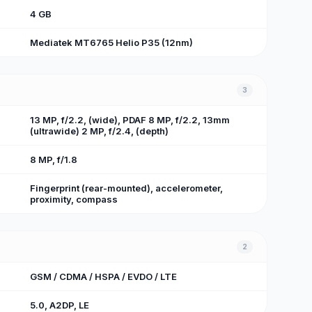
4 GB
Mediatek MT6765 Helio P35 (12nm)
3
13 MP, f/2.2, (wide), PDAF 8 MP, f/2.2, 13mm
(ultrawide) 2 MP, f/2.4, (depth)
8 MP, f/1.8
Fingerprint (rear-mounted), accelerometer,
proximity, compass
2
GSM / CDMA / HSPA / EVDO / LTE
5.0, A2DP, LE