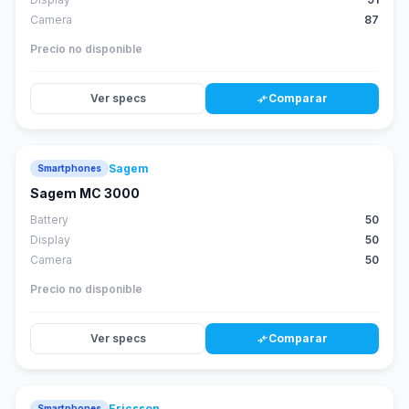
Camera
87
Precio no disponible
Ver specs
Comparar
compare_arrows
Sagem
Smartphones
Sagem MC 3000
Battery
50
Display
50
Camera
50
Precio no disponible
Ver specs
Comparar
compare_arrows
Ericsson
Smartphones