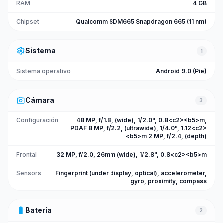
RAM
4 GB
Chipset
Qualcomm SDM665 Snapdragon 665 (11 nm)
settings
Sistema
1
Sistema operativo
Android 9.0 (Pie)
photo_camera
Cámara
3
Configuración
48 MP, f/1.8, (wide), 1/2.0", 0.8<c2><b5>m,
PDAF 8 MP, f/2.2, (ultrawide), 1/4.0", 1.12<c2>
<b5>m 2 MP, f/2.4, (depth)
Frontal
32 MP, f/2.0, 26mm (wide), 1/2.8", 0.8<c2><b5>m
Sensors
Fingerprint (under display, optical), accelerometer,
gyro, proximity, compass
battery_full
Batería
2