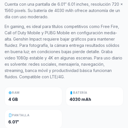
Cuenta con una pantalla de 6.01″ 6.01 inches, resolución 720 x
1560 pixels. Su batería de 4030 mAh ofrece autonomía de un
día con uso moderado.
En gaming, es ideal para títulos competitivos como Free Fire,
Call of Duty Mobile y PUBG Mobile en configuración media-
alta. Genshin Impact requiere bajar gráficos para mantener
fluidez. Para fotografía, la cámara entrega resultados sólidos
en buena luz; en condiciones bajas pierde detalle. Graba
video 1080p estable y 4K en algunas escenas. Para uso diario
es solvente: redes sociales, mensajería, navegación,
streaming, banca móvil y productividad básica funcionan
fluidos. Compatible con LTE/4G.
memory
battery_full
RAM
BATERÍA
4 GB
4030 mAh
smartphone
PANTALLA
6.01"