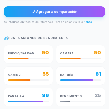
compare_arrows
Agregar a comparación
Información técnica de referencia. Para comprar, visita la
tienda
.
info
monitoring
PUNTUACIONES DE RENDIMIENTO
50
50
PRECIO/CALIDAD
CÁMARA
55
81
GAMING
BATERÍA
86
25
PANTALLA
RENDIMIENTO