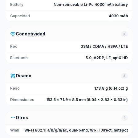
Battery
Non-removable Li-Po 4030 mAh battery
Capacidad
4030 mAh
wifi
Conectividad
2
Red
GSM / CDMA / HSPA / LTE
Bluetooth
5.0, A2DP, LE, aptX HD
design_services
Diseño
2
Peso
173.8 g (6.14 oz) g
Dimensiones
153.5 x 71.9 x 8.5 mm (6.04 x 2.83 x 0.33 in)
more_horiz
Otros
1
Wlan
Wi-Fi 802.11 a/b/g/n/ac, dual-band, Wi-Fi Direct, hotspot