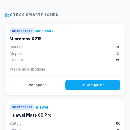
grid_view
OTROS
SMARTPHONES
Micromax
Smartphones
Micromax X215
Battery
20
Display
21
Camera
50
Precio no disponible
Ver specs
Comparar
compare_arrows
Huawei
Smartphones
88
score
Huawei Mate 60 Pro
Battery
90
Display
91