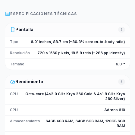
list_alt
ESPECIFICACIONES TÉCNICAS
smartphone
Pantalla
3
Tipo
6.01 inches, 88.7 cm (~80.3% screen-to-body ratio)
Resolución
720 x 1560 pixels, 19.5:9 ratio (~286 ppi density)
Tamaño
6.01"
speed
Rendimiento
5
CPU
Octa-core (4x2.0 GHz Kryo 260 Gold & 4x1.8 GHz Kryo
260 Silver)
GPU
Adreno 610
Almacenamiento
64GB 4GB RAM, 64GB 6GB RAM, 128GB 6GB
RAM