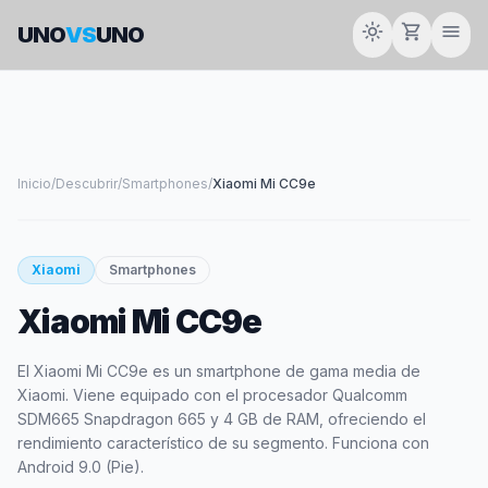
light_mode
shopping_cart
menu
UNO
VS
UNO
Inicio
/
Descubrir
/
Smartphones
/
Xiaomi Mi CC9e
smartphone
Xiaomi
Smartphones
Xiaomi Mi CC9e
XIAOMI
El Xiaomi Mi CC9e es un smartphone de gama media de
Xiaomi. Viene equipado con el procesador Qualcomm
SDM665 Snapdragon 665 y 4 GB de RAM, ofreciendo el
rendimiento característico de su segmento. Funciona con
Android 9.0 (Pie).